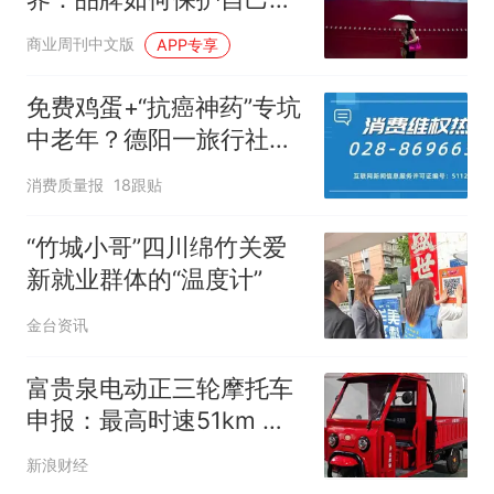
符号资产
商业周刊中文版
APP专享
免费鸡蛋+“抗癌神药”专坑
中老年？德阳一旅行社门
店虚假宣传被罚6.4万元
消费质量报
18跟贴
“竹城小哥”四川绵竹关爱
新就业群体的“温度计”
金台资讯
富贵泉电动正三轮摩托车
申报：最高时速51km 能
满足货运需求吗？
新浪财经