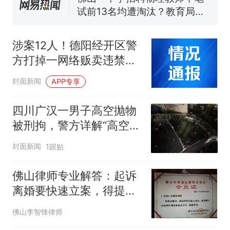
核查
官方通报
享界G9车型预售价公布：
43.98万起
涉案12人！德阳经开区警
那个在床头放菜刀的女孩，
热
方打掉一网络贩卖违禁电
因老师一句“跟我回家”改写了
子烟团伙
人生
封面新闻
APP专享
四川广汉一男子高空抛物
被刑拘，警方详解“高空抛
物罪”
封面新闻
1跟贴
佛山律师专业解答：起诉
离婚要快速立案，得提前
做好这些准备
佛山李智锋律师