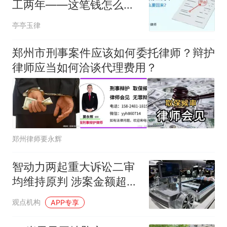
工两年——这笔钱怎么要
回来？
亭亭玉律
郑州市刑事案件应该如何委托律师？辩护
律师应当如何洽谈代理费用？
郑州律师要永辉
智动力两起重大诉讼二审
均维持原判 涉案金额超
2.5亿元
观点机构
APP专享