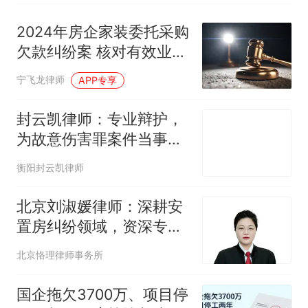
2024年房企家装委托采购
欠款纠纷案 核对有效业主
债权，全额回款并支持律
宁飞龙律师
APP专享
师费
封云凯律师：专业辩护，
为故意伤害罪案件当事人
保驾护航
衡阳封云凯律师
北京刘淑媛律师：深耕安
置房纠纷领域，资深专业
可提供在线咨询
北京恪理律师事务所
国企拖欠3700万、项目停