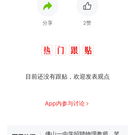
分享
2赞
那个在床头放菜刀的女孩，
热
目前还没有跟贴，欢迎发表观点
因老师一句“跟我回家”改写了
人生
费大厨“全国小炒肉大王”称
新
号，仅凭视频评出？中国烹饪
协会回应
台风"白海豚"中心附近最大风
App内参与讨论
力已达15级 最新研判
佛山一中学招聘物理教师，笔
试前13名均遭淘汰？教育局：
已叫停招聘，成立调查组全面
笔试第一被第二名传话劝弃考