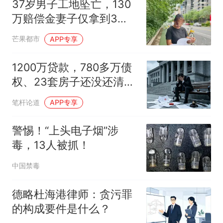
37岁男子工地坠亡，130
万赔偿金妻子仅拿到3
万，公公转移钱款称“替儿
芒果都市
APP专享
还了外债”，亲属称“钱可
能被烧了”；女方已报警，
1200万贷款，780多万债
法院介入核查
权、23套房子还没还清，
事发山西朔州
笔杆论道
APP专享
警惕！“上头电子烟”涉
毒，13人被抓！
中国禁毒
德略杜海港律师：贪污罪
的构成要件是什么？