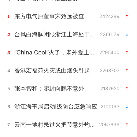
东方电气原董事宋致远被查
2424289
1
台风白海豚闭眼浙江上海处于危险半圆
2366179
2
“China Cool”火了，老外爱上中国避暑游
2295400
3
香港宏福苑火灾或由烟头引起
2268707
4
张本智和：零封向鹏不意外
2187920
5
浙江海事局启动Ⅰ级防台应急响应
2100193
6
云南一地村民过火把节意外灼伤16人
2067699
7