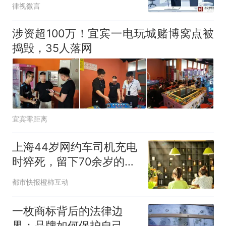
律视微言
涉资超100万！宜宾一电玩城赌博窝点被
捣毁，35人落网
宜宾零距离
上海44岁网约车司机充电
时猝死，留下70余岁的父
母、妻子和3个未成年子
都市快报橙柿互动
女……保险公司以“没在开
车”拒赔60万，法院判了
一枚商标背后的法律边
界：品牌如何保护自己的