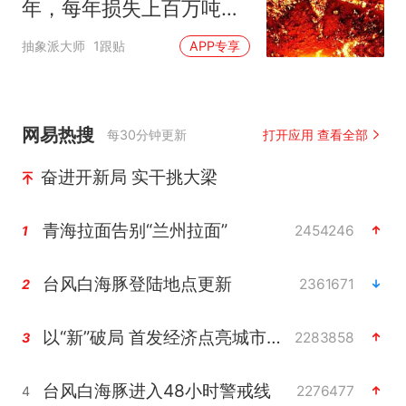
年，每年损失上百万吨
煤，为何国家不灭火？
抽象派大师
1跟贴
APP专享
网易热搜
每30分钟更新
打开应用 查看全部
奋进开新局 实干挑大梁
青海拉面告别“兰州拉面”
2454246
1
台风白海豚登陆地点更新
2361671
2
以“新”破局 首发经济点亮城市消费活力
2283858
3
台风白海豚进入48小时警戒线
2276477
4