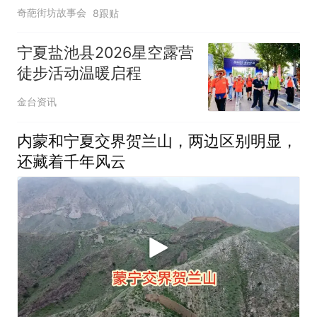
奇葩街坊故事会
8跟贴
宁夏盐池县2026星空露营
徒步活动温暖启程
金台资讯
内蒙和宁夏交界贺兰山，两边区别明显，
还藏着千年风云