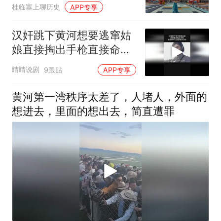
点起来了吧？
桂临塞上聊历史
APP专享
汉奸跳下黄河想要逃窜姑
娘直接掏出手枪直接命中
已经游走的汉奸
睛睛说剧
9跟贴
APP专享
黄河第一湾秩序太差了，人堵人，外面的
想进去，里面的想出去，简直遭罪