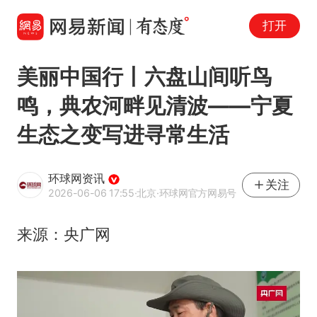
打开
美丽中国行丨六盘山间听鸟
鸣，典农河畔见清波——宁夏
生态之变写进寻常生活
环球网资讯
关注
2026-06-06 17:55
·北京
·环球网官方网易号
来源：央广网