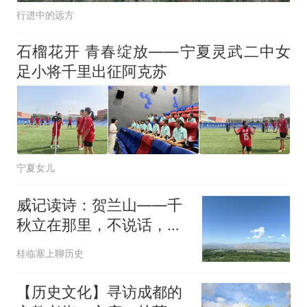
行进中的远方
石榴花开 青春绽放——宁夏灵武二中女
足小将千里出征阿克苏
宁夏女儿
威记读诗：贺兰山——千
秋立在那里，不说话，却
什么都说了
桂临塞上聊历史
【历史文化】寻访成都的