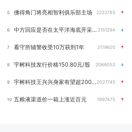
佛得角门将亮相智利俱乐部主场
2232785
5
中方回应是否在太平洋海底开采稀土
2151294
6
看守所辅警收受10万获刑1年
2119605
7
宇树科技发行价格150.80元/股
2086053
8
宇树科技王兴兴身家有望超200亿元
2027745
9
五粮液渠道价一箱上涨近百元
1997475
10