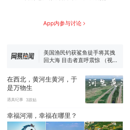
那个在床头放菜刀的女孩，
新
因老师一句“跟我回家”改写了
人生
费大厨“全国小炒肉大王”称
App内参与讨论
号，仅凭视频评出？中国烹饪
协会回应
男子上山采菌偶然发现鸡枞菌
窝，原地守1天等它长大：挖了
140多朵
美国渔民钓获鲨鱼徒手将其拽
回大海 目击者直呼震惊 （视频
来源：参考消息）
笔试第一被第二名传话劝弃考
官方通报
在西北，黄河生黄河，于
制裁瓜子饺子，美国怕什
热
是万物生
么？
遇真纪事
3跟贴
幸福河湖，幸福在哪里？