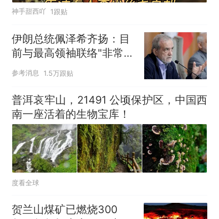
神手甜西吖
1跟贴
伊朗总统佩泽希齐扬：目
前与最高领袖联络"非常困
难"
参考消息
1.5万跟贴
普洱哀牢山，21491 公顷保护区，中国西
南一座活着的生物宝库！
度看全球
贺兰山煤矿已燃烧300