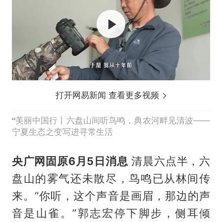
打开网易新闻 查看更多视频
美丽中国行丨六盘山间听鸟鸣，典农河畔见清波——
宁夏生态之变写进寻常生活
央广网固原6月5日消息
清晨六点半，六
盘山的雾气还未散尽，鸟鸣已从林间传
来。“你听，这个声音是画眉，那边的声
音是山雀。”郭志宏停下脚步，侧耳倾