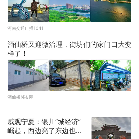
河南交通广播1041
酒仙桥又迎微治理，街坊们的家门口大变
样了！
酒仙桥邻友圈
威观宁夏：银川“城经济”
崛起，西边亮了东边也该