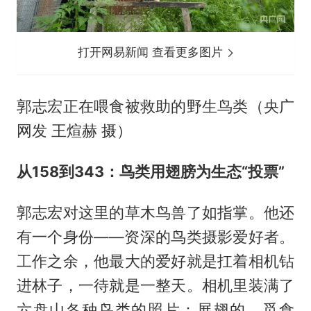
打开网易新闻 查看更多图片
郭志宏正在喂食被救助的野生鸟类（央广
网发 王煊赫 摄）
从158到343：鸟类用翅膀为生态“投票”
郭志宏对这里的草木鸟兽了如指掌。他还
有一个身份——资深的鸟类摄影爱好者。
工作之余，他最大的爱好就是扛着相机钻
进林子，一待就是一整天。相机里装满了
六盘山各种鸟类的照片：展翅的、觅食