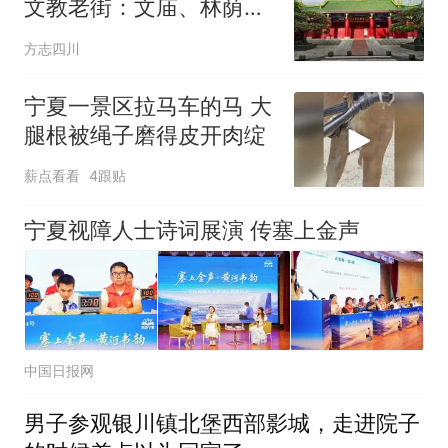
文教老街：文庙、林荫、
宁夏‖王 欣
方志四川
宁夏一景区拉马车的马 大
腿根被绳子磨得皮开肉绽
薪点看看
4跟贴
宁夏视障人士诗词展演 传塞上金声
中国日报网
男子参观银川镇北堡西部影城，走进院子