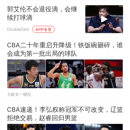
郭艾伦不会退役滴，会继
续打球滴
DoubleZero
APP专享
CBA二十年重启升降级！铁饭碗砸碎，谁
会成为第一批出局的球队
大龄女一晓彤
CBA速递！李弘权称冠军不可改变，辽篮
拒绝交易，赵睿回归男篮