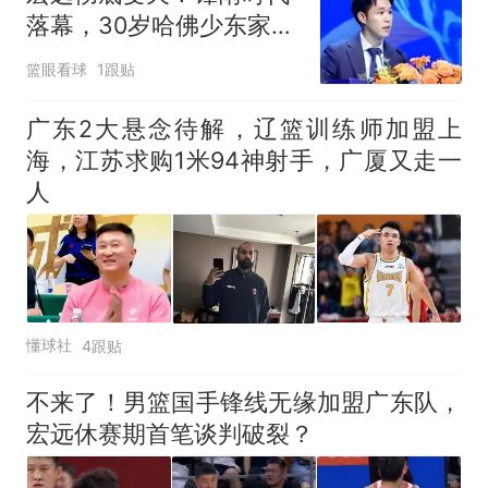
落幕，30岁哈佛少东家重
塑十一冠王朝
篮眼看球
1跟贴
广东2大悬念待解，辽篮训练师加盟上
海，江苏求购1米94神射手，广厦又走一
人
懂球社
4跟贴
不来了！男篮国手锋线无缘加盟广东队，
宏远休赛期首笔谈判破裂？