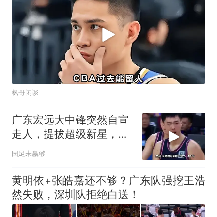
枫哥闲谈
广东宏远大中锋突然自宣
走人，提拔超级新星，新
老板完成内线重建
国足未赢够
黄明依+张皓嘉还不够？广东队强挖王浩
然失败，深圳队拒绝白送！