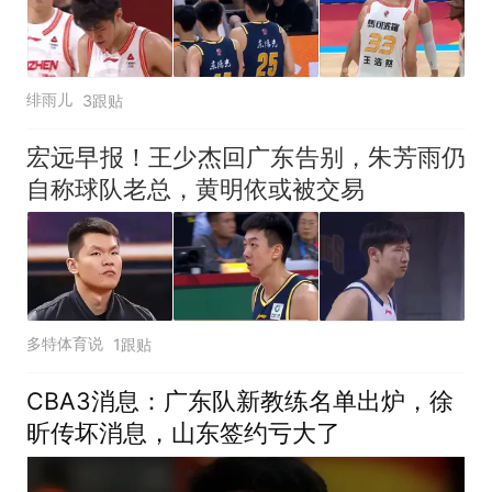
绯雨儿
3跟贴
宏远早报！王少杰回广东告别，朱芳雨仍
自称球队老总，黄明依或被交易
多特体育说
1跟贴
CBA3消息：广东队新教练名单出炉，徐
昕传坏消息，山东签约亏大了