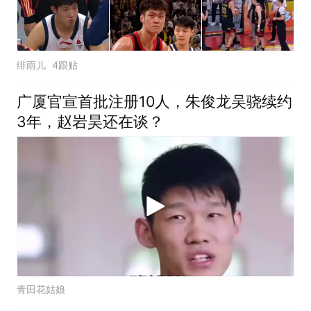
绯雨儿
4跟贴
广厦官宣首批注册10人，朱俊龙吴骁续约
3年，赵岩昊还在谈？
青田花姑娘