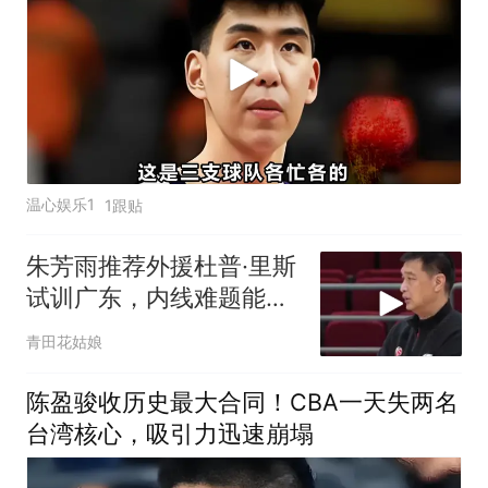
温心娱乐1
1跟贴
朱芳雨推荐外援杜普·里斯
试训广东，内线难题能否
解决？
青田花姑娘
陈盈骏收历史最大合同！CBA一天失两名
台湾核心，吸引力迅速崩塌