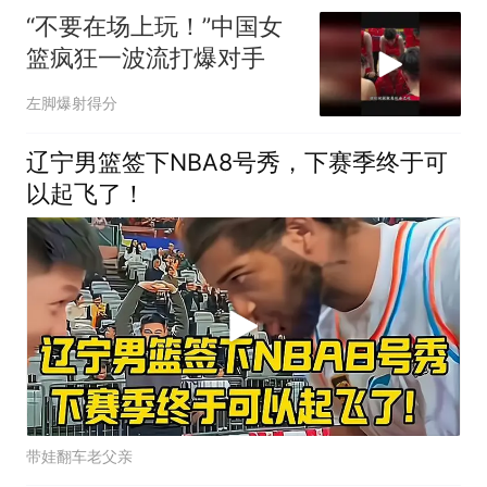
“不要在场上玩！”中国女
篮疯狂一波流打爆对手
左脚爆射得分
辽宁男篮签下NBA8号秀，下赛季终于可
以起飞了！
带娃翻车老父亲