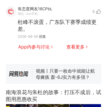
有态度网友18CPbL
5
湖北
vivo手机
杜峰不滚蛋，广东队下赛季成绩更
差。
十多万人报名的考试，成绩
热
2026-06-06
回复
全部作废，公平么？
全球唯一没有法定首都的国
新
App内参与讨论
查看更多
家，刚改国名，总统就邀请中
国大使骑行绕了几乎整个国境
5万的小车卖不动，40万以上
线一圈，还曾两次到中国寻根
的抢着买
视频丨只要一枚命中就能让航
母瘫痪 轰-6J实力有多强？
空调24小时开着反而更省电？
电力部门回应
南海浪花与朱杜的故事：打压不成后，试
大雨将至一家老小6分钟抢收完
图用恩惠收买
1千斤稻谷