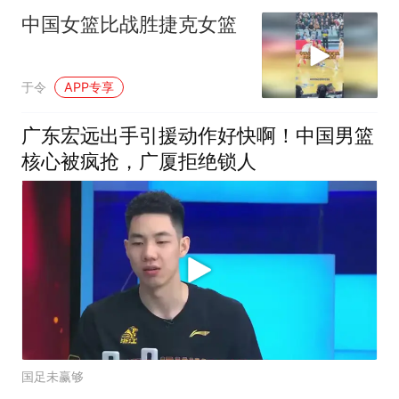
中国女篮比战胜捷克女篮
于令
APP专享
广东宏远出手引援动作好快啊！中国男篮
核心被疯抢，广厦拒绝锁人
国足未赢够