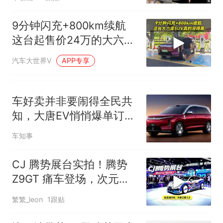
9分钟闪充+800km续航
这台起售价24万的大六座
SUV真的没得黑
汽车大世界V
APP专享
车好卖并非要闹得全民共
知，大唐EV悄悄爆单订单
排到了半车后！
车知事
CJ 腾势展台实拍！腾势
Z9GT 痛车登场，次元与
豪华轿跑碰撞
繁繁_leon
1跟贴