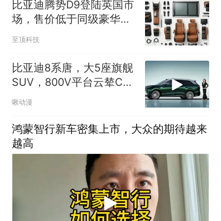
比亚迪腾势D9登陆英国市
场，售价低于同级豪华
MPV
至顶科技
比亚迪8系唐，大5座旗舰
SUV，800V平台云辇C，
850公里续航
啾动漫
鸿蒙智行新车密集上市，大众的期待越来
越高