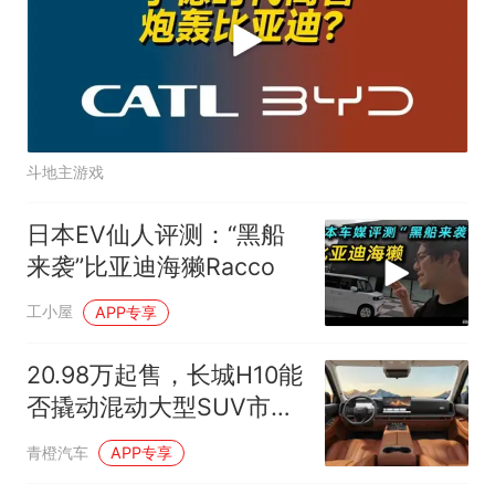
斗地主游戏
日本EV仙人评测：“黑船
来袭”比亚迪海獭Racco
工小屋
APP专享
20.98万起售，长城H10能
否撬动混动大型SUV市
场？
青橙汽车
APP专享