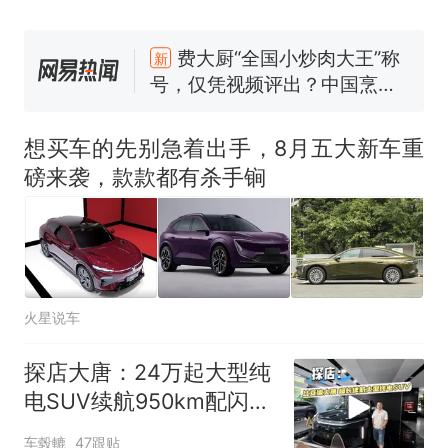
“不想干了特提出辞职”，疑
热
似南京大学数院院长辞职信流
传，院方回应：喻良教授已卸
费大厨“全国小炒肉大王”称
新
任院长一职，不清楚辞职信来
号，仅凭视频评出？中国烹饪
源；曾用手绘图做头像
协会回应
男子上山采菌偶然发现鸡枞菌
窝，原地守1天等它长大：挖了
想买车的先别急着出手，8月五大新车重
140多朵
美国渔民钓获鲨鱼徒手将其拽
磅来袭，款款都有杀手锏
回大海 目击者直呼震惊 （视频
来源：参考消息）
笔试第一被第二名传话劝弃考
官方通报
惊艳！字都飘起来了 博主在田
间创作“悬浮字” 网友：真·裸眼
火星说车
3D！
“不想干了特提出辞职”，疑
热
似南京大学数院院长辞职信流
探店大唐：24万起大型纯
传，院方回应：喻良教授已卸
电SUV续航950km配闪
任院长一职，不清楚辞职信来
充，香吗？
源；曾用手绘图做头像
车毂轆
47跟贴