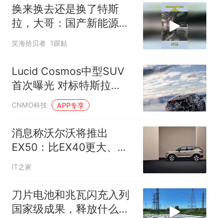
换来换去还是换了特斯
拉，大哥：国产新能源，
续航打5折说是通病
笑海拾贝者
1跟贴
Lucid Cosmos中型SUV
首次曝光 对标特斯拉
Model Y
CNMO科技
APP专享
消息称沃尔沃将推出
EX50：比EX40更大、更
有科技感、更便宜
IT之家
刀片电池和兆瓦闪充入列
国家级成果，释放什么信