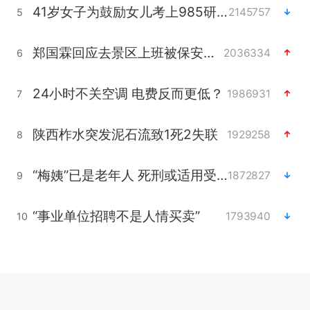
41岁女子为鼓励女儿考上985研究生
2145757
5
郑国霖回应去景区上班被保安拦下
2036334
6
24小时不关空调 电费反而更低？
1986931
7
陕西柞水突发泥石流致1死2失联
1929258
8
“梅姨”已是老年人 死刑或适用受限
1872827
9
“事业单位招聘不是人情买卖”
1793940
10