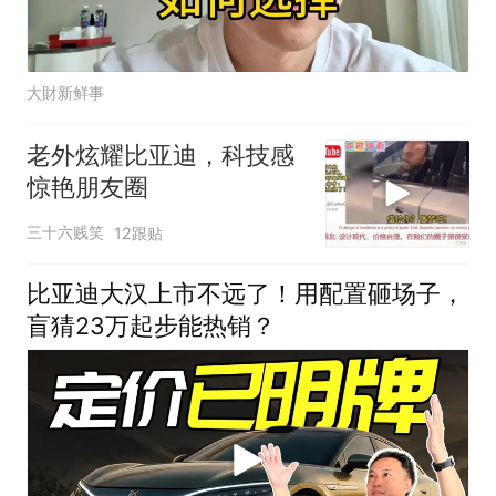
大財新鲜事
老外炫耀比亚迪，科技感
惊艳朋友圈
三十六贱笑
12跟贴
比亚迪大汉上市不远了！用配置砸场子，
盲猜23万起步能热销？