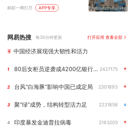
关注
精彩一网打尽
APP专享
网易热搜
每30分钟更新
打开应用 查看全部
中国经济展现强大韧性和活力
80后女柜员逆袭成4200亿银行副行长
2427175
1
台风“白海豚”影响中国已成定局
2301893
2
聚“绿”成势，结构转型活力足
2231858
3
印度暴发金迪普拉病毒
2163205
4