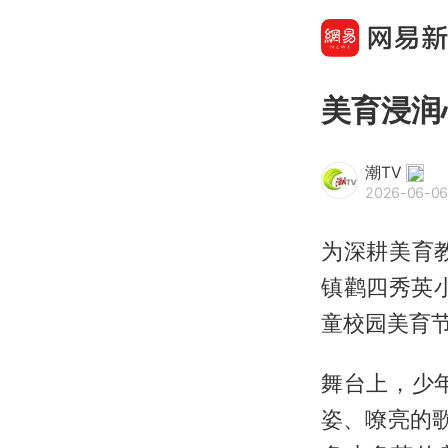
美育浸润
潮TV
2026-06-06
为深耕美育
镇鹳四秀英小
童校园美育
舞台上，少
姿、嘹亮的