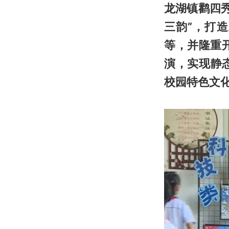
龙湖镇鹳四
三韵”，打
等，并隆重
演，实现静
校园特色文