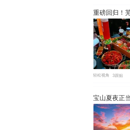
重磅回归！
轻松视角
3跟贴
宝山夏夜正