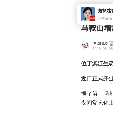
马鞍山增
博望印象
2026-06-06
位于滨江生态
近日正式开
据了解，场
夜间常态化