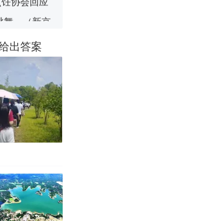
跳舞。（新京
给出答案
真·裸眼3D！
移民引争议，