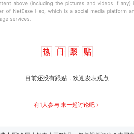
tent above (including the pictures and videos if any)
r of NetEase Hao, which is a social media platform a
rage services.
目前还没有跟贴，欢迎发表观点
西班牙飞地休达边境，摩洛哥士兵搬起大石块投向
热
此前一天内数万人从摩洛哥涌入西班牙
男子上山采菌偶然发现鸡枞菌窝，原地守1天等它
新
有1人参与 来一起讨论吧
140多朵
费大厨“全国小炒肉大王”称号，仅凭视频评出？中国