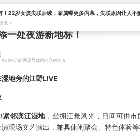
添一处夜游新地标！
 16:19
·安徽
·网易号优质内容创作者
湿地旁的江野LIVE
业
地
紧邻滨江湿地
，坐拥江景风光，日间可供市
上演现场文艺演出，兼具休闲聚会、特色体验等