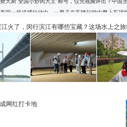
美国一场追捕行动中，一男子在车辆行驶中爬上车顶
报）
笔试第一被第二名传话劝弃考 官方通报
滨江火了，闵行滨江有哪些宝藏？这场水上之旅
惊艳！字都飘起来了 博主在田间创作“悬浮字” 网友：
西班牙飞地休达边境，摩洛哥士兵搬起大石块投向
热
此前一天内数万人从摩洛哥涌入西班牙
”成网红打卡地