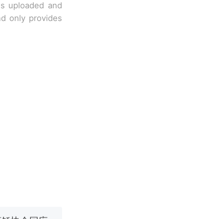
 is uploaded and
nd only provides
移民引争议，
长大：挖了
烹饪协会回应