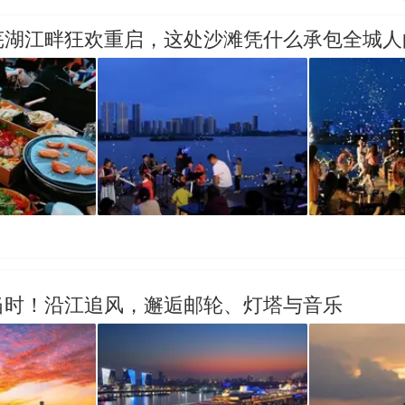
芜湖江畔狂欢重启，这处沙滩凭什么承包全城人
当时！沿江追风，邂逅邮轮、灯塔与音乐