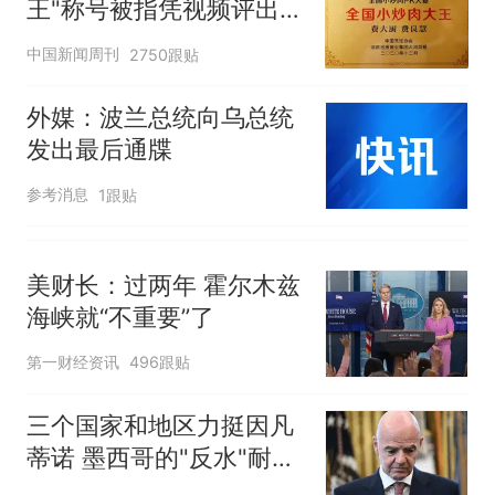
王"称号被指凭视频评出
官方回应
中国新闻周刊
2750跟贴
外媒：波兰总统向乌总统
发出最后通牒
参考消息
1跟贴
美财长：过两年 霍尔木兹
海峡就“不重要”了
第一财经资讯
496跟贴
三个国家和地区力挺因凡
蒂诺 墨西哥的"反水"耐人
寻味