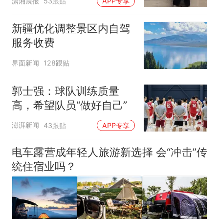
潇湘晨报
53跟贴
APP专享
新疆优化调整景区内自驾
服务收费
界面新闻
128跟贴
郭士强：球队训练质量
高，希望队员“做好自己”
澎湃新闻
43跟贴
APP专享
电车露营成年轻人旅游新选择 会“冲击”传
统住宿业吗？