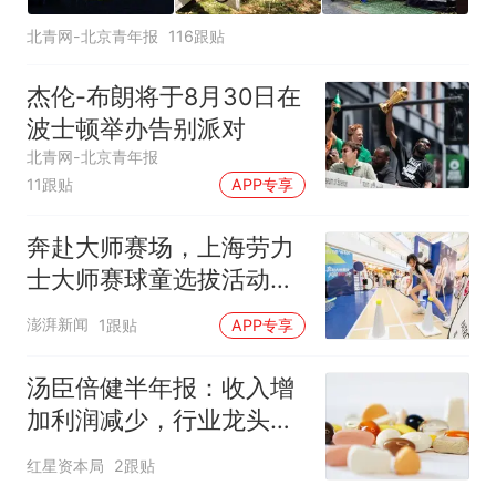
北青网-北京青年报
116跟贴
杰伦-布朗将于8月30日在
波士顿举办告别派对
北青网-北京青年报
11跟贴
APP专享
奔赴大师赛场，上海劳力
士大师赛球童选拔活动启
动
澎湃新闻
1跟贴
APP专享
汤臣倍健半年报：收入增
加利润减少，行业龙头的
AB面
红星资本局
2跟贴