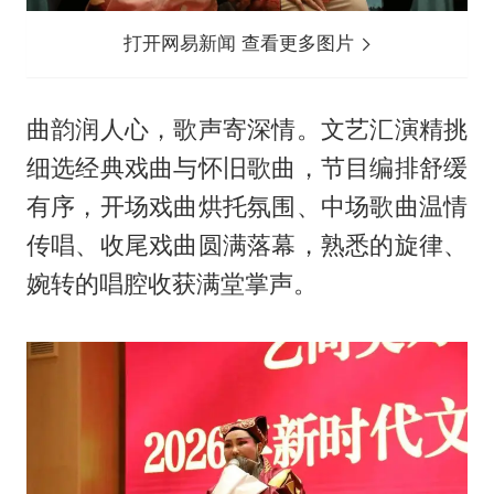
打开网易新闻 查看更多图片
曲韵润人心，歌声寄深情。文艺汇演精挑
细选经典戏曲与怀旧歌曲，节目编排舒缓
有序，开场戏曲烘托氛围、中场歌曲温情
传唱、收尾戏曲圆满落幕，熟悉的旋律、
婉转的唱腔收获满堂掌声。