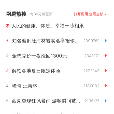
网易热搜
每30分钟更新
打开应用 查看全部
人民的健康、体质、幸福一脉相承
知名编剧汪海林被实名举报偷税漏税
2399761
1
金饰克价一夜涨回1300元
2341271
2
解锁各地夏日限定体验
2272243
3
峰哥 汪海林
2180002
4
西湖突现狂风暴雨 游客瞬间被浇透
2135125
5