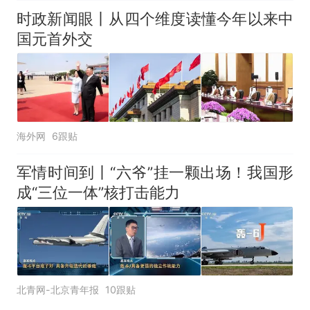
时政新闻眼丨从四个维度读懂今年以来中
国元首外交
海外网
6跟贴
军情时间到丨“六爷”挂一颗出场！我国形
成“三位一体”核打击能力
北青网-北京青年报
10跟贴