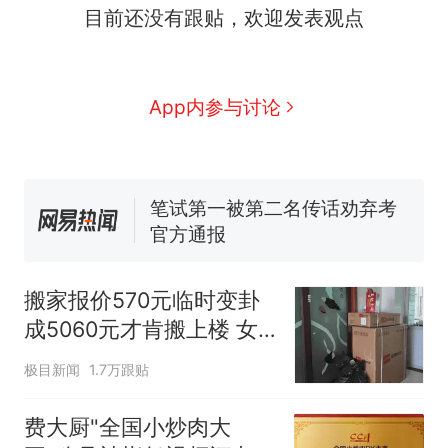
目前还没有跟贴，欢迎发表观点
因老师一句“跟我回家”改写了
人生
搬家报价570元，搬到楼下
新
交5060元才肯搬上楼！女子傻
眼了……
佛山一中学招聘物理教师，笔
App内参与讨论
试前13名均遭淘汰？教育局：
已叫停招聘，成立调查组全面
笔试第一被第二名传话劝弃考
核查
官方通报
空调24小时开着反而更省电？
电力部门回应
“不建议大家买深色蛋糕”上热
搜，网友：天塌了！
搬家报价570元临时变卦
那个在床头放菜刀的女孩，
热
成5060元才肯搬上楼 女
因老师一句“跟我回家”改写了
子傻眼
人生
极目新闻
1.7万跟贴
费大厨"全国小炒肉大