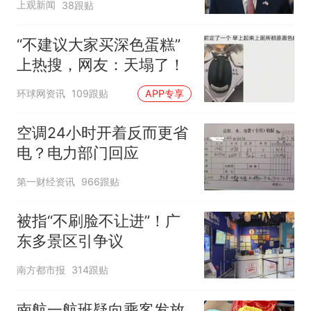
上观新闻
38跟贴
“不建议大家买深色蛋糕”
上热搜，网友：天塌了！
环球网资讯
109跟贴
APP专享
空调24小时开着反而更省
电？电力部门回应
第一财经资讯
966跟贴
被指“不刷脸不让进”！广
东多景区引争议
南方都市报
314跟贴
南航一航班疑向乘客发放