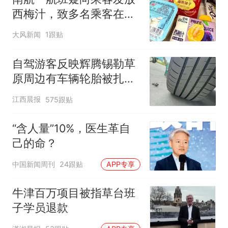
西梅汁，致多名乘客在飞
行途中排队上厕所！乘
大风新闻
1跟贴
客：机上100多人只有2个
厕所；客服回应：并非每
自驾游客反映辉腾锡勒草
架飞机都会发放西梅汁
原周边有车辆轮胎被扎，
修理店铺换胎价格高达千
江西晨报
575跟贴
元，官方发布情况通报
“含人量”10%，医生革自
己的命？
中国新闻周刊
24跟贴
APP专享
牛津百万项目被指草台班
子学员退款