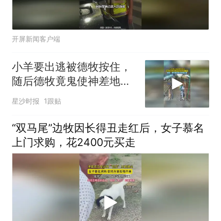
开屏新闻客户端
小羊要出逃被德牧按住，
随后德牧竟鬼使神差地咬
死了羊，网友：是不是边
星沙时报
1跟贴
牧出的馊主意
“双马尾”边牧因长得丑走红后，女子慕名
上门求购，花2400元买走