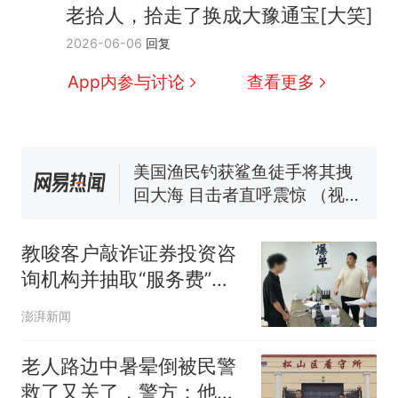
人生
制裁瓜子饺子，美国怕什
新
老拾人，拾走了换成大豫通宝[大笑]
么？
2026-06-06
回复
费大厨“全国小炒肉大王”称
号，仅凭视频评出？中国烹饪
App内参与讨论
查看更多
协会回应
男子上山采菌偶然发现鸡枞菌
窝，原地守1天等它长大：挖了
140多朵
美国渔民钓获鲨鱼徒手将其拽
回大海 目击者直呼震惊 （视频
来源：参考消息）
笔试第一被第二名传话劝弃考
官方通报
那个在床头放菜刀的女孩，
热
教唆客户敲诈证券投资咨
因老师一句“跟我回家”改写了
询机构并抽取“服务费”，
人生
21人团伙被警方捣毁
澎湃新闻
老人路边中暑晕倒被民警
救了又关了，警方：他是