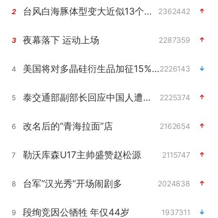
台风白海豚体型变大近似13个浙江面积
2362442
2
夜幕落下 运动上场
2287359
3
美国将对多晶硅衍生品加征15%关税
2226143
4
泰交通部副部长回应中国人遭歧视手势
2225374
5
改名后的“青海拉面”店
2162654
6
勒沃库森U17主帅盛赞赵松源
2115747
7
台军“汉光秀”开场闹剧多
2024838
8
段绚竞因公牺牲 年仅44岁
1937311
9