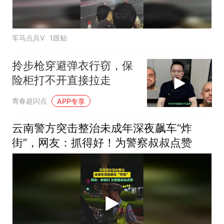
车马点兵V
1跟贴
拎步枪穿避弹衣行窃，保
险柜打不开直接拉走
青春超闪点
APP专享
云南警方突击整治未成年深夜飙车“炸
街”，网友：抓得好！为警察叔叔点赞