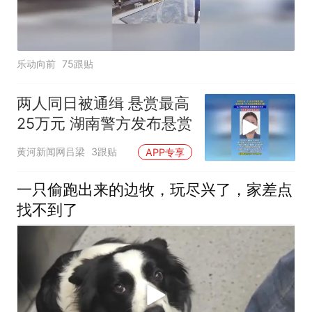
乐动向前
75跟贴
两人同日被通缉 悬赏最高
25万元 湖南警方发布悬赏
黄河新闻网吕梁
3跟贴
APP专享
一只偷跑出来的边牧，玩尽兴了，家差点
找不到了