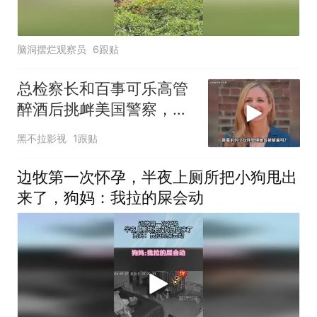
脑洞摆烂观察员
6跟贴
总检察长和百事可乐高管
醉酒后挑衅美国警察，结
局舒适
黑不拉影视
1跟贴
边牧第一次怀孕，半夜上厕所把小狗甩出
来了，狗妈：我拉的屎会动