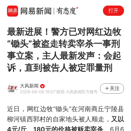
打开
最新进展！警方已对网红边牧
“锄头”被盗走转卖宰杀一事刑
事立案，主人最新发声：会起
诉，直到被告人被定罪量刑
大风新闻
关注
2026-06-06 16:07
·陕西
·大风新闻官方账号
近日，网红边牧“锄头”在河南商丘宁陵县
柳河镇西郭村的自家地头被人顺走，
又以
4元/斤、180元的价格被贩卖宰杀
。6月6