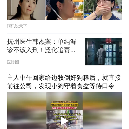
阿讯说天下
抚州医生韩杰案：单纯漏
诊不该入刑！泛化追责的
负面影响或将载入史册
医脉圈
主人中午回家给边牧倒好狗粮后，就直接
前往公司，发现小狗守着食盆等待口令