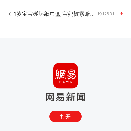
1岁宝宝碰坏纸巾盒 宝妈被索赔924元
1912601
10
打开