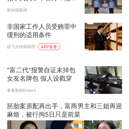
潜逃16年的逃犯
新快报新闻
非国家工作人员受贿罪中
缓刑的适用条件
赵飞全律师助理
APP专享
"富二代"报警自证未掉包
女友名牌包 假人设戳穿
看看新闻Knews
胚胎案原配再出手，富商男主和三姐再迎
麻烦，被行拘5日只是前菜