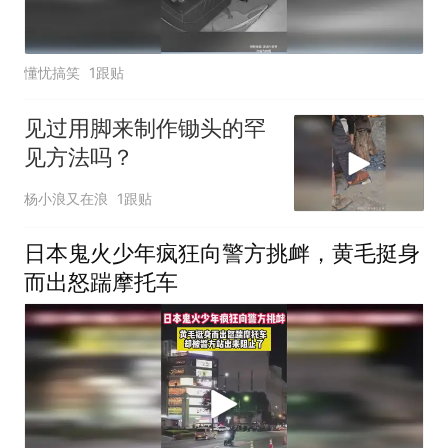
懂忧搞笑
1跟贴
见过用脚来制作锄头的罕
见方法吗？
杨小浪又在浪
1跟贴
日本鬼火少年疯狂向警方挑衅，黄毛挺身
而出怒踹摩托车