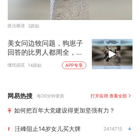
政法频道
3跟贴
美女问边牧问题，狗崽子
回答的比男人都周全，边
牧：一天天自恋！
懂忧搞笑
14跟贴
APP专享
网易热搜
每30分钟更新
打开应用 查看全部
如何把百年大党建设得更加坚强有力？
汪峰阻止14岁女儿买大牌
2414715
1