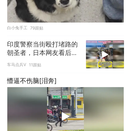
白小兔手工
79跟贴
印度警察当街殴打堵路的
朝圣者，日本网友看后却
羡慕不已
车马点兵V
11跟贴
懵逼不伤脑[泪奔]