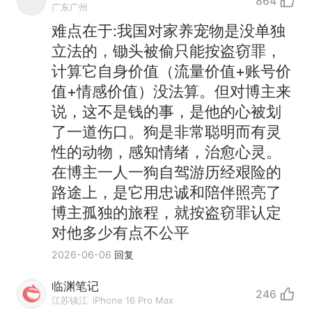
864
广东广州
难点在于:我国对家养宠物是没单独
立法的，锄头被偷只能按盗窃罪，
计算它自身价值（流量价值+账号价
值+情感价值）没法算。但对博主来
说，这不是钱的事，是他的心被划
了一道伤口。狗是非常聪明而有灵
性的动物，感知情绪，治愈心灵。
在博主一人一狗自驾游历经艰险的
路途上，是它用忠诚和陪伴照亮了
博主孤独的旅程，就按盗窃罪认定
对他多少有点不公平
2026-06-06
回复
那个在床头放菜刀的女孩，
热
临渊笔记
因老师一句“跟我回家”改写了
246
江苏镇江
iPhone 16 Pro Max