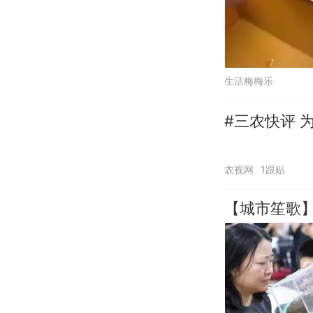
生活梅梅乐
#三农快评 
农视网
1跟贴
【城市笙歌】