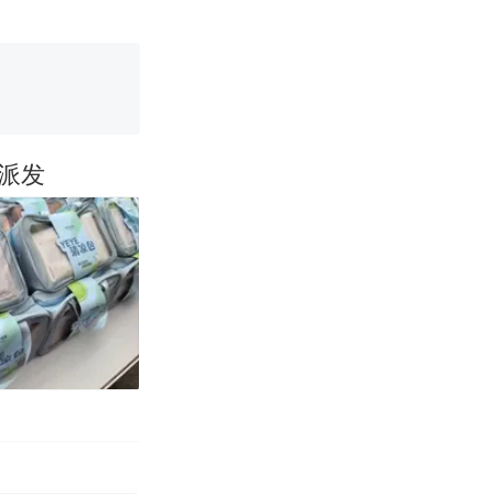
真·裸眼3D！
派发