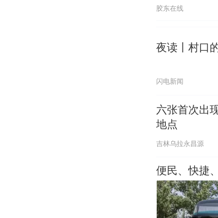
胶东在线
夜读丨村口
闪电新闻
六张首次出
地点
吉林乌拉永昌源
便民、快捷