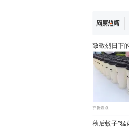
致敬烈日下
齐鲁壹点
秋后蚊子“猛