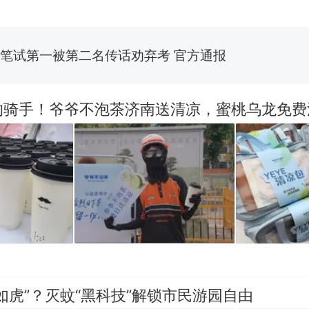
参考消息）
笔试第一被第二名传话劝弃考 官方通报
惊艳！字都飘起来了 博主在田间创作“悬浮字” 网友：
的骑手！爷爷不泡茶济南送清凉，蜜桃乌龙免费
制裁瓜子饺子，美国怕什么？
热
如虎”？灭蚊“黑科技”解锁市民游园自由