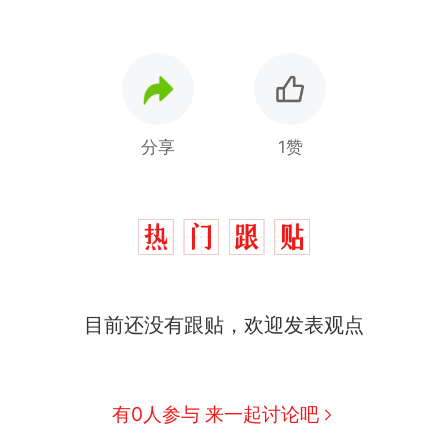
分享
1赞
制裁瓜子饺子，美国怕什么？
热
目前还没有跟贴，欢迎发表观点
费大厨“全国小炒肉大王”称号，仅凭视频评出？中
新
应
男子上山采菌偶然发现鸡枞菌窝，原地守1天等它长大：
朵
有0人参与 来一起讨论吧
美国渔民钓获鲨鱼徒手将其拽回大海 目击者直呼震惊