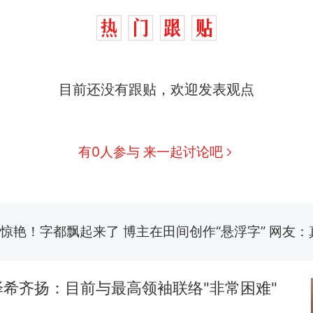
制裁瓜子饺子，美国怕什么？
热
费大厨“全国小炒肉大王”称号，仅凭视频评出？中
新
应
男子上山采菌偶然发现鸡枞菌窝，原地守1天等它长大：
目前还没有跟贴，欢迎发表观点
朵
美国渔民钓获鲨鱼徒手将其拽回大海 目击者直呼震惊
参考消息）
有0人参与 来一起讨论吧
笔试第一被第二名传话劝弃考 官方通报
惊艳！字都飘起来了 博主在田间创作“悬浮字” 网友：
制裁瓜子饺子，美国怕什么？
热
希齐扬：目前与最高领袖联络"非常困难"