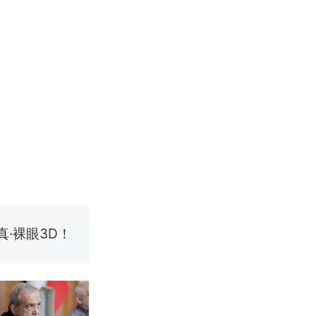
国烹饪协会回
挖了140多
 （视频来源：
真·裸眼3D！