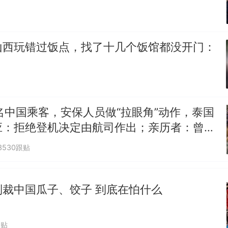
山西玩错过饭点，找了十几个饭馆都没开门：
名中国乘客，安保人员做“拉眼角”动作，泰国
应：拒绝登机决定由航司作出；亲历者：曾承
但没兑现
3530跟贴
制裁中国瓜子、饺子 到底在怕什么
跟贴