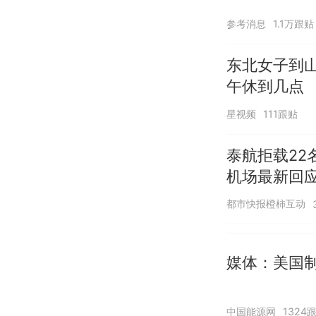
参考消息
1.1万跟贴
东北女子到
午休到几点
星视频
111跟贴
泰航拒载22
机场最新回
诺免费改签
都市快报橙柿互动
媒体：美国
中国能源网
1324