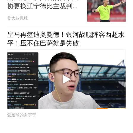
协更换辽宁德比主裁判，
泰山队无辜躺枪
姜大叔侃球
皇马再签迪奥曼德！银河战舰阵容西超水
平！压不住巴萨就是失败
爱足球的谢宇宁