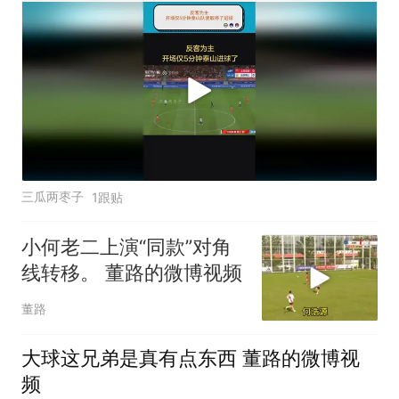
三瓜两枣子
1跟贴
小何老二上演“同款”对角
线转移。 董路的微博视频
董路
大球这兄弟是真有点东西 董路的微博视
频