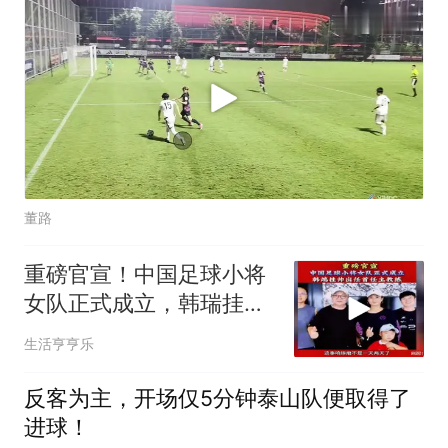
董路
重磅官宣！中国足球小将
女队正式成立，韩瑞挂帅
出任首任主教练！
生活亨亨乐
反客为主，开场仅5分钟泰山队便取得了
进球！