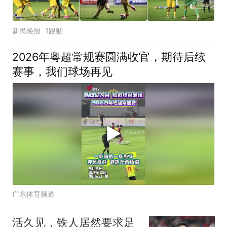
新民晚报
1跟贴
2026年粤超常规赛圆满收官，期待后续
赛事，我们球场再见
广东体育频道
活久见，铁人居然要求足