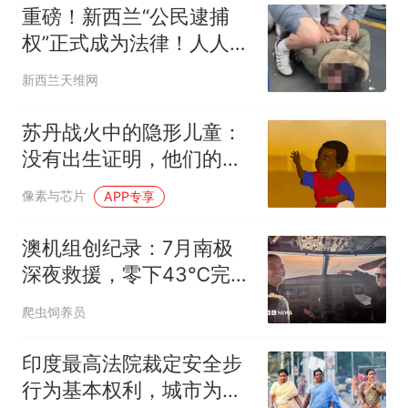
重磅！新西兰“公民逮捕
权”正式成为法律！人人可
现场抓“犯罪分子”！但有
新西兰天维网
一定风险
苏丹战火中的隐形儿童：
没有出生证明，他们的权
益无从谈起
像素与芯片
APP专享
澳机组创纪录：7月南极
深夜救援，零下43℃完成
首例空中医疗撤离
爬虫饲养员
印度最高法院裁定安全步
行为基本权利，城市为何