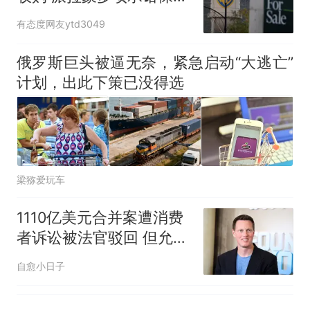
因老师一句“跟我回家”改写了
闻独立与儿童节目
人生
有态度网友ytd3049
俄罗斯巨头被逼无奈，紧急启动“大逃亡”
计划，出此下策已没得选
梁猕爱玩车
1110亿美元合并案遭消费
者诉讼被法官驳回 但允许
修改再诉
自愈小日子