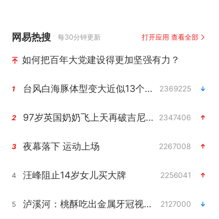
网易热搜
每30分钟更新
打开应用 查看全部
如何把百年大党建设得更加坚强有力？
台风白海豚体型变大近似13个浙江面积
2369225
1
97岁英国奶奶飞上天再破吉尼斯纪录
2347406
2
夜幕落下 运动上场
2267008
3
汪峰阻止14岁女儿买大牌
2256041
4
泸溪河：桃酥吃出金属牙冠视频不实
2127000
5