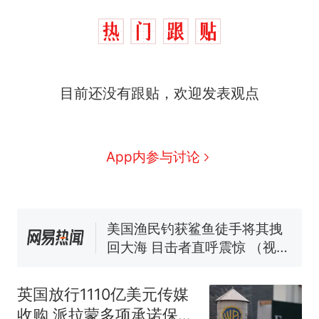
那个在床头放菜刀的女孩，
热
目前还没有跟贴，欢迎发表观点
因老师一句“跟我回家”改写了
人生
制裁瓜子饺子，美国怕什
新
么？
费大厨“全国小炒肉大王”称
App内参与讨论
号，仅凭视频评出？中国烹饪
协会回应
男子上山采菌偶然发现鸡枞菌
窝，原地守1天等它长大：挖了
140多朵
美国渔民钓获鲨鱼徒手将其拽
回大海 目击者直呼震惊 （视频
来源：参考消息）
笔试第一被第二名传话劝弃考
官方通报
英国放行1110亿美元传媒
那个在床头放菜刀的女孩，
热
收购 派拉蒙多项承诺保新