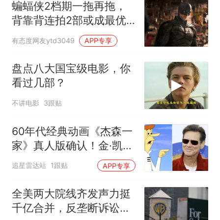
蝙蝠侠2档期一拖再拖，
背靠背连拍2部或成最优
解
有态度网友ytd3049
APP专享
盘点八大国宝级电影，你
看过几部？
不讲电影
3跟贴
60年代经典动画《杰森一
家》真人版确认！金·凯瑞
主演却排到2027年后
追星雷达站
1跟贴
APP专享
全美两大院线齐发声力挺
千亿合并，反垄断诉讼遭