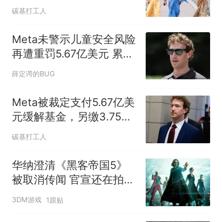
忽视了亿万步行者？
碳基打工人
Meta未警示儿童安全风险
再遭重罚5.67亿美元 累计
赔偿达9.42亿
薛定谔的BUG
Meta被裁定支付5.67亿美
元缓解基金，另缴3.75亿
美元民事罚款
碳基打工人
华纳澄清《黑客帝国5》
被取消传闻 官宣还在拍摄
中
3DM游戏
1跟贴