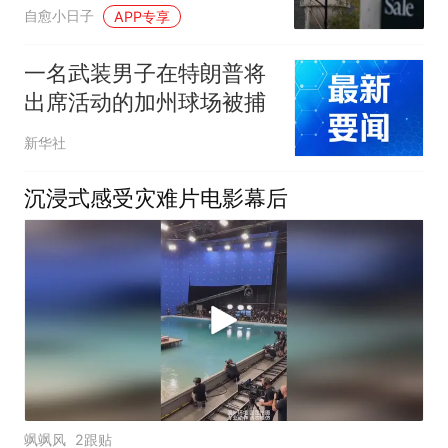
重创：拖到明年只会更糟
自愈小日子
APP专享
一名武装男子在特朗普将
出席活动的加州球场被捕
新华社
沉浸式感受灾难片电影幕后
飒飒风
2跟贴