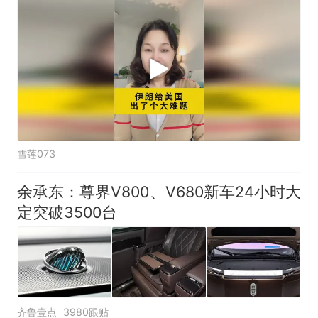
雪莲073
余承东：尊界V800、V680新车24小时大
定突破3500台
齐鲁壹点
3980跟贴