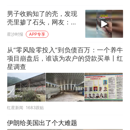
男子收购知了的壳，发现
壳里掺了石头，网友：这
是怎么塞进去的
星沙时报
APP专享
从“零风险零投入”到负债百万：一个养牛
项目崩盘后，谁该为农户的贷款买单丨红
星调查
红星新闻
1683跟贴
伊朗给美国出了个大难题