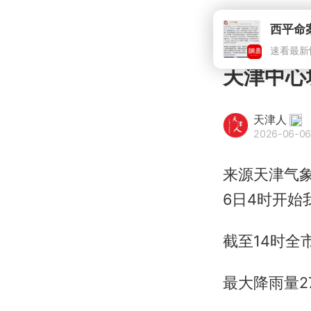
西平命
速看最新
天津中心
天津人
2026-06-06
来源天津气
6日4时开始
截至14时全
最大降雨量27