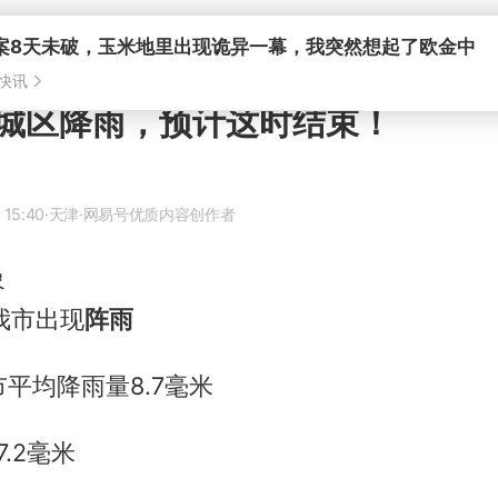
案8天未破，玉米地里出现诡异一幕，我突然想起了欧金中
快讯
城区降雨，预计这时结束！
 15:40
·天津
·网易号优质内容创作者
象
我市出现
阵雨
市平均降雨量8.7毫米
.2毫米