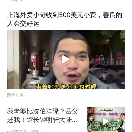
上海外卖小哥收到500美元小费，善良的
人会交好运
熊样动漫
我老婆比沈伯洋绿？岳父
赶我！馆长钟明轩大陆第
一站都选上海
山楂唠生活
2跟贴