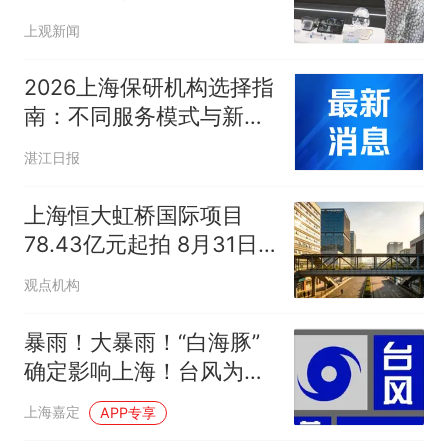
生产力强劲脉搏
上观新闻
2026上海保研机构选择指
南：不同服务模式与新工
科辅导能力分析
湛江日报
上海恒大虹桥国际项目
78.43亿元起拍 8月31日
开拍
观点机构
暴雨！大暴雨！“白海豚”
确定影响上海！台风为啥
总挑周末来？
上海嘉定
APP专享