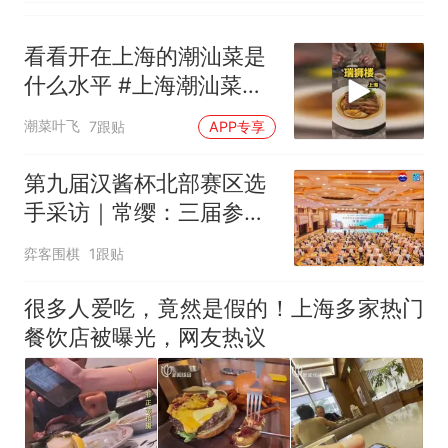
看看开在上海的潮汕菜是
什么水平 #上海潮汕菜排
行榜 #瑞狮楼潮汕会馆 #
潮菜叶飞
7跟贴
APP专享
上海探店
第九届汉酱杯北部赛区选
手采访｜常缨：三届参
赛，汉酱酒是心头好
弈客围棋
1跟贴
很多人爱吃，竟然是假的！上海多家热门
餐饮店被曝光，网友热议