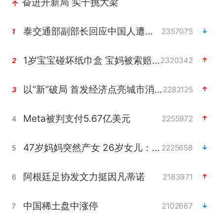
奋进开新局 实干挑大梁
泰交通部副部长回应中国人遭歧视手势
2357075
1
1岁宝宝碰坏纸巾盒 宝妈被索赔924元
2320342
2
以“新”破局 首发经济点亮城市消费活力
2282125
3
Meta被判支付5.67亿美元
2255972
4
47岁妈妈突然产女 26岁女儿：很震惊
2225658
5
阿根廷足协发文力挺因凡蒂诺
2183971
6
中国稀土盘中涨停
2102667
7