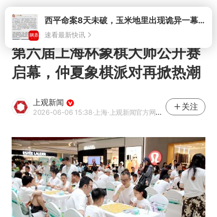
打开
西平命案8天未破，玉米地里出现诡异一幕，我突然想起了欧金中
速看最新快讯
第六届上海杯象棋大师公开赛
启幕，仲夏象棋派对再掀热潮
上观新闻
关注
2026-06-06 15:38
·上海
·上观新闻官方网易号