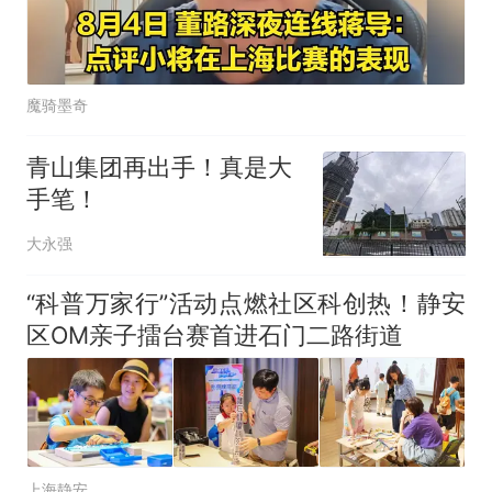
魔骑墨奇
青山集团再出手！真是大
手笔！
大永强
“科普万家行”活动点燃社区科创热！静安
区OM亲子擂台赛首进石门二路街道
上海静安