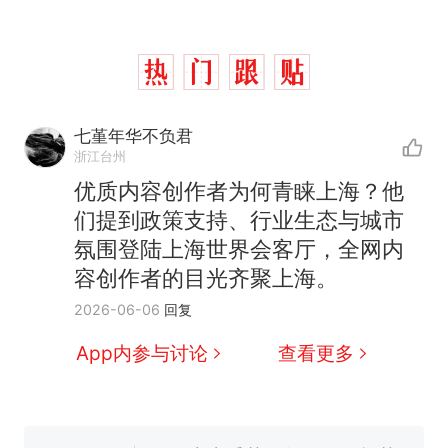
七堇年华不负君
浙江台州
优质内容创作者为何青睐上海？他
们提到政策支持、行业生态与城市
氛围登陆上海世界会客厅，全网内
容创作者的目光齐聚上海。
那个在床头放菜刀的女孩，
热
2026-06-06
回复
因老师一句“跟我回家”改写了
人生
制裁瓜子饺子，美国怕什
新
App内参与讨论
查看更多
么？
费大厨“全国小炒肉大王”称
号，仅凭视频评出？中国烹饪