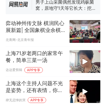
协会回应
男子上山采菌偶然发现鸡枞菌
窝，原地守1天等它长大：挖了
140多朵
美国渔民钓获鲨鱼徒手将其拽
回大海 目击者直呼震惊 （视频
弈动神州传文脉 棋润民心
来源：参考消息）
笔试第一被第二名传话劝弃考
展新篇| 全国象棋业余棋
官方通报
王赛阶段性回顾
那个在床头放菜刀的女孩，
热
北青网-北京青年报
因老师一句“跟我回家”改写了
人生
上海71岁老两口的家常午
餐，简单三菜一汤
达达爱剪辑
APP专享
上海这个主持人问题不光
是姿势，还有表情，你看
她采访国人的时候
肆无忌惮的哭
APP专享