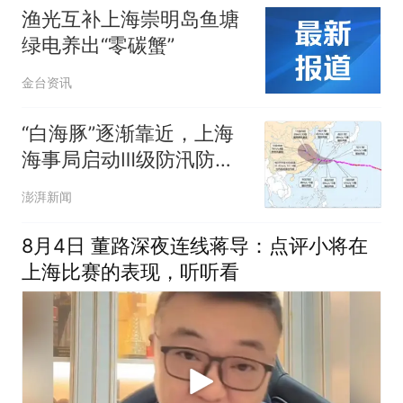
渔光互补上海崇明岛鱼塘
绿电养出“零碳蟹”
金台资讯
“白海豚”逐渐靠近，上海
海事局启动Ⅲ级防汛防台
响应、四区发台风蓝色预
澎湃新闻
警
8月4日 董路深夜连线蒋导：点评小将在
上海比赛的表现，听听看