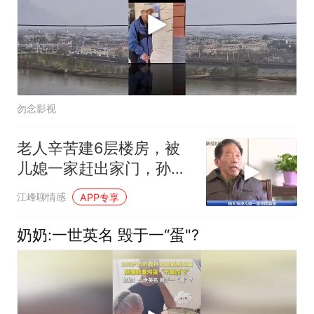
勿念影视
老人辛苦建6层楼房，被
儿媳一家赶出家门，孙
女：你从我身上踩
江峰聊情感
APP专享
奶奶:一世英名 毁于一“蛋"?