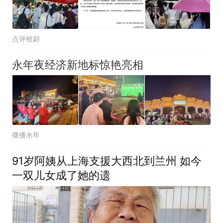
点评校尉
永年夜经济新地标惊艳亮相
微播永年
91岁阿姨从上海支援大西北到兰州 如今
一双儿女成了她的遗