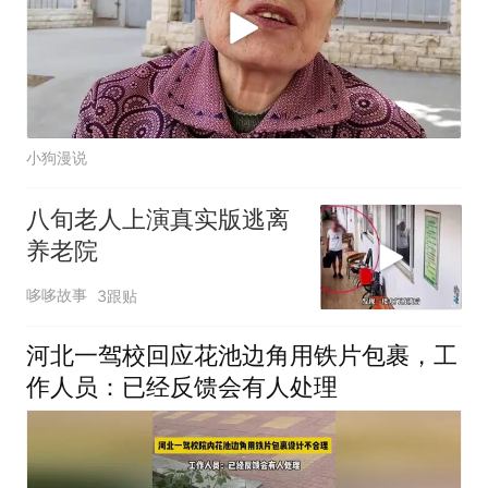
小狗漫说
八旬老人上演真实版逃离
养老院
哆哆故事
3跟贴
河北一驾校回应花池边角用铁片包裹，工
作人员：已经反馈会有人处理