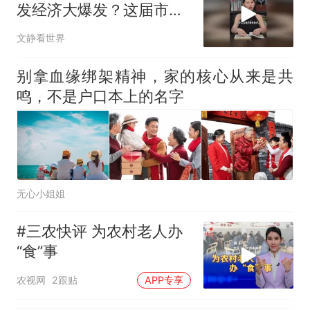
那个在床头放菜刀的女孩，
热
发经济大爆发？这届市场
因老师一句“跟我回家”改写了
风向彻底变了
人生
文静看世界
别拿血缘绑架精神，家的核心从来是共
鸣，不是户口本上的名字
无心小姐姐
#三农快评 为农村老人办
“食”事
农视网
2跟贴
APP专享