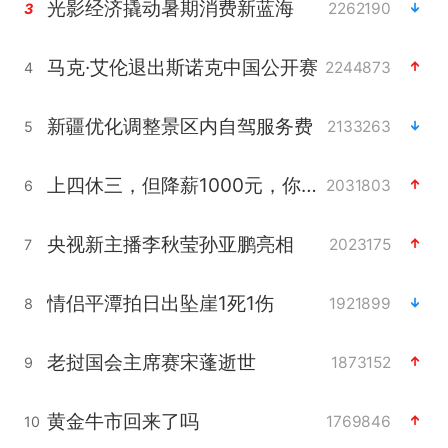
光影经济撬动暑期消费新蓝海
2262190
3
马克·艾伦退出斯诺克中国公开赛
2244873
4
新疆优化调整景区内自驾服务费
2133263
5
上四休三，但降薪1000元，你接受吗？
2031803
6
央视新主播李秋莹孙亚鹏亮相
2023175
7
情侣平潭拍日出坠崖1死1伤
1921899
8
老挝国会主席赛宋蓬逝世
1873152
9
黄金牛市回来了吗
1769846
10