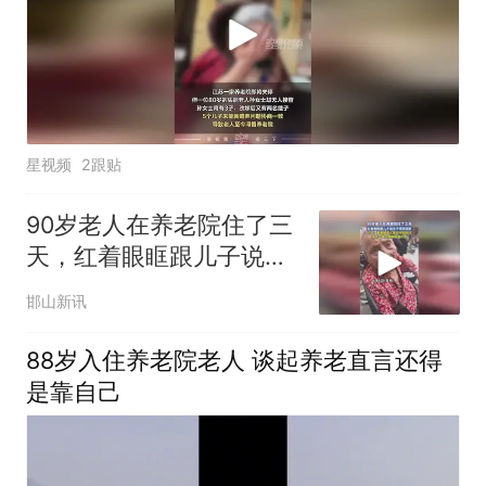
星视频
2跟贴
90岁老人在养老院住了三
天，红着眼眶跟儿子说住
不惯想回家
邯山新讯
88岁入住养老院老人 谈起养老直言还得
是靠自己