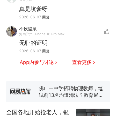
真是坑爹呀
2026-06-07
回复
不饮盗泉
那个在床头放菜刀的女孩，
热
河南郑州
iPhone 16 Pro Max
因老师一句“跟我回家”改写了
无耻的证明
人生
搬家报价570元，搬到楼下
新
2026-06-07
回复
交5060元才肯搬上楼！女子傻
眼了……
空调24小时开着反而更省电？
App内参与讨论
查看更多
电力部门回应
十多万人报名的考试，成绩全
部作废，公平么？
佛山一中学招聘物理教师，笔
试前13名均遭淘汰？教育局：
已叫停招聘，成立调查组全面
“不建议大家买深色蛋糕”上热
核查
搜，网友：天塌了！
全国各地开始抢老人，银