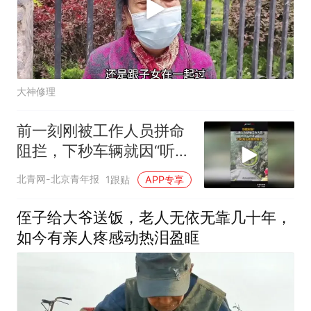
大神修理
前一刻刚被工作人员拼命
阻拦，下秒车辆就因“听
劝”躲过一劫
北青网-北京青年报
1跟贴
APP专享
侄子给大爷送饭，老人无依无靠几十年，
如今有亲人疼感动热泪盈眶