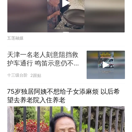
五莲融媒
天津一名老人刻意阻挡救
护车通行 鸣笛示意仍不让
行
十三级台阶
2跟贴
75岁独居阿姨不想给子女添麻烦 以后希
望去养老院入住养老