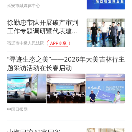
防汛网 人防物防筑牢安全
已叫停招聘，成立调查组全面
“不建议大家买深色蛋糕”上热
延安市融媒体中心
堤
核查
搜，网友：天塌了！
那个在床头放菜刀的女孩，
徐勤忠带队开展破产审判
热
因老师一句“跟我回家”改写了
工作专题调研暨代表建议
人生
重点督办
宿迁市中级人民法院
APP专享
“寻迹生态之美”——2026年大美吉林行主
题采访活动在长春启动
中国日报网