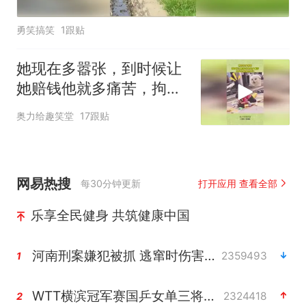
勇笑搞笑
1跟贴
她现在多嚣张，到时候让
她赔钱他就多痛苦，拘留
是最好的办法
奥力给趣笑堂
17跟贴
网易热搜
每30分钟更新
打开应用 查看全部
乐享全民健身 共筑健康中国
河南刑案嫌犯被抓 逃窜时伤害多人
2359493
1
WTT横滨冠军赛国乒女单三将晋级四强
2324418
2