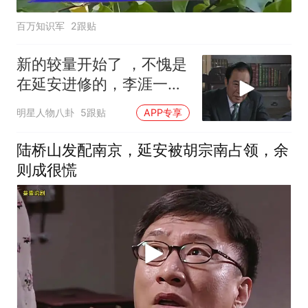
百万知识军
2跟贴
新的较量开始了 ，不愧是
在延安进修的，李涯一出
手便是两全之策
明星人物八卦
5跟贴
APP专享
陆桥山发配南京，延安被胡宗南占领，余
则成很慌