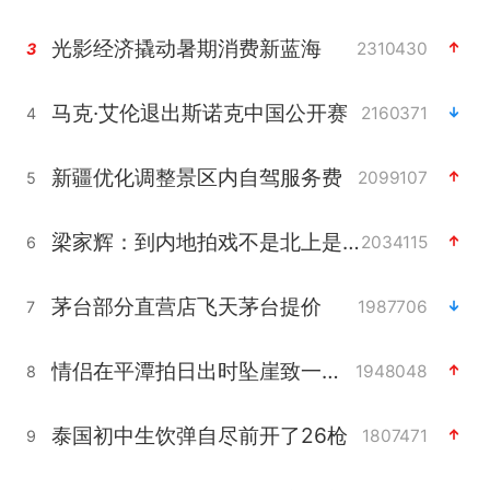
光影经济撬动暑期消费新蓝海
2310430
3
马克·艾伦退出斯诺克中国公开赛
2160371
4
新疆优化调整景区内自驾服务费
2099107
5
梁家辉：到内地拍戏不是北上是回归
2034115
6
茅台部分直营店飞天茅台提价
1987706
7
情侣在平潭拍日出时坠崖致一死一伤
1948048
8
泰国初中生饮弹自尽前开了26枪
1807471
9