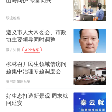
山海同护 绿富同兴
双流检察
遵义市人大常委会、市政
协主要领导同时调整
汲古知新
APP专享
柳林召开民生领域信访问
题集中治理专题调度会
黄河新闻网吕梁
好生态打造新景观 周末就
回延安