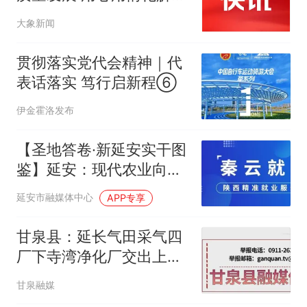
访问题
大象新闻
贯彻落实党代会精神｜代
表话落实 笃行启新程⑥
伊金霍洛发布
【圣地答卷·新延安实干图
鉴】延安：现代农业向
“新”向“绿” 上半年农牧业
延安市融媒体中心
APP专享
质效双升
甘泉县：延长气田采气四
厂下寺湾净化厂交出上半
年“双过半”答卷
甘泉融媒