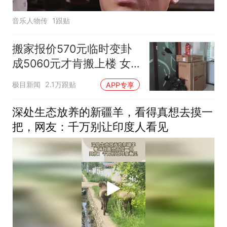
音乐人物传
1跟贴
搬家报价570元临时变卦
成5060元才肯搬上楼 女
子傻眼
极目新闻
2.1万跟贴
APP专享
深处生态放养的新疆羊，看得真想去摸一
把，网友：千万别让印度人看见