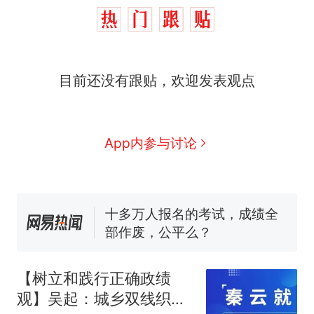
目前还没有跟贴，欢迎发表观点
那个在床头放菜刀的女孩，
热
App内参与讨论
因老师一句“跟我回家”改写了
人生
搬家报价570元，搬到楼下
新
交5060元才肯搬上楼！女子傻
眼了……
十多万人报名的考试，成绩全
部作废，公平么？
空调24小时开着反而更省电？
电力部门回应
【树立和践行正确政绩
佛山一中学招聘物理教师，笔
观】吴起：城乡双线织密
试前13名均遭淘汰？教育局：