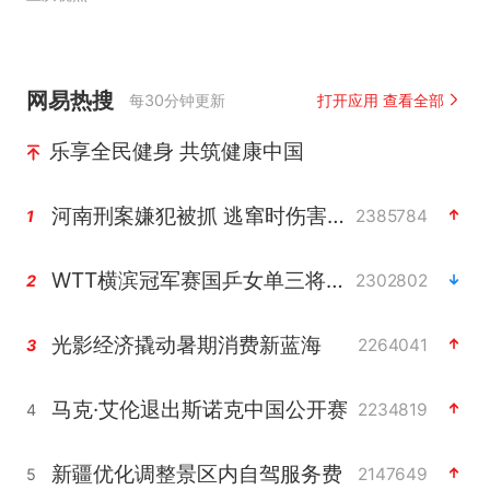
网易热搜
每30分钟更新
打开应用 查看全部
乐享全民健身 共筑健康中国
河南刑案嫌犯被抓 逃窜时伤害多人
2385784
1
WTT横滨冠军赛国乒女单三将晋级四强
2302802
2
光影经济撬动暑期消费新蓝海
2264041
3
马克·艾伦退出斯诺克中国公开赛
2234819
4
新疆优化调整景区内自驾服务费
2147649
5