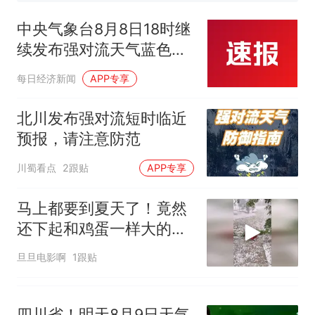
已叫停招聘，成立调查组全面
“不建议大家买深色蛋糕”上热
核查
搜，网友：天塌了！
中央气象台8月8日18时继
那个在床头放菜刀的女孩，
热
续发布强对流天气蓝色预
因老师一句“跟我回家”改写了
警
人生
每日经济新闻
APP专享
北川发布强对流短时临近
预报，请注意防范
川蜀看点
2跟贴
APP专享
马上都要到夏天了！竟然
还下起和鸡蛋一样大的冰
雹！
旦旦电影啊
1跟贴
四川省！明天8月9日天气