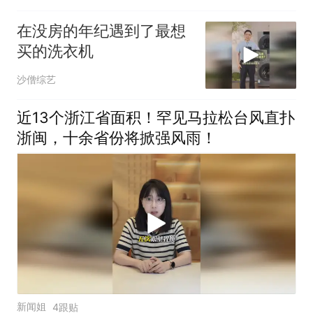
在没房的年纪遇到了最想
买的洗衣机
沙僧综艺
近13个浙江省面积！罕见马拉松台风直扑
浙闽，十余省份将掀强风雨！
新闻姐
4跟贴