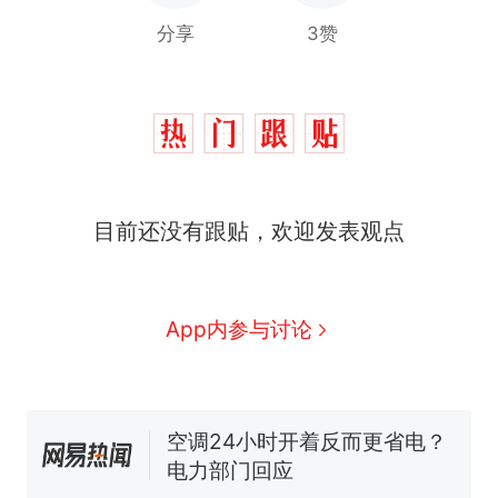
分享
3赞
那个在床头放菜刀的女孩，
热
目前还没有跟贴，欢迎发表观点
因老师一句“跟我回家”改写了
人生
搬家报价570元，搬到楼下
新
交5060元才肯搬上楼！女子傻
眼了……
十多万人报名的考试，成绩全
App内参与讨论
部作废，公平么？
空调24小时开着反而更省电？
电力部门回应
佛山一中学招聘物理教师，笔
试前13名均遭淘汰？教育局：