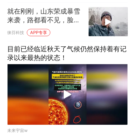
就在刚刚，山东荣成暴雪
来袭，路都看不见，脸如
刀割
徕芬科技
APP专享
目前已经临近秋天了气候仍然保持着有记
录以来最热的状态！
未来宇宙w