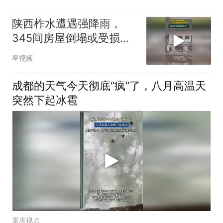
陕西柞水遭遇强降雨，
345间房屋倒塌或受损，
转移安置居民5603户
星视频
成都的天气今天彻底“疯”了，八月高温天
突然下起冰雹
重庆视点