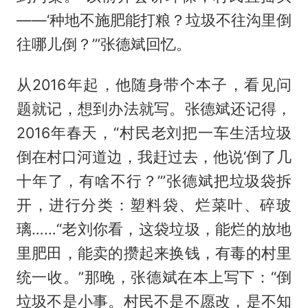
——‘种地不施肥能打粮？垃圾不往沟里倒
往哪儿倒？’”张德斌回忆。
从2016年起，他随身带个本子，看见问
题就记，想到办法就写。张德斌还记得，
2016年春天，“村民老刘把一车生活垃圾
倒在村口河道边，我赶过去，他说‘倒了几
十年了，有啥不行？’”张德斌把垃圾袋拆
开，进行分类：塑料袋、烂菜叶、碎玻
璃……“老刘你看，这袋垃圾，能烂的放地
里肥田，能卖的攒起来换钱，有毒的村里
统一收。”那晚，张德斌在本上写下：“倒
垃圾不是小事。村民不是不愿改，是不知