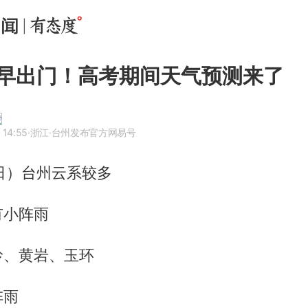
早出门！高考期间天气预测来了
 14:55
·浙江
·台州发布官方网易号
日）台州云系较多
有小阵雨
岭、黄岩、玉环
阵雨