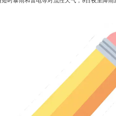
随短时暴雨和雷电等对流性天气；9日夜里降雨减