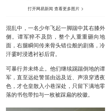
打开网易新闻 查看更多图片
混乱中，一名少年飞起一脚踹中其右膝外
侧。谭军猝不及防，整个人重重砸向地
面，右腿瞬间传来骨头错位般的剧痛，冷
汗霎时浸透衬衫后背。
可暴行并未终止。他们继续踢踹倒地的谭
军，直至远处警笛由远及近、声浪穿透夜
色，才仓皇散入小巷深处，只留下满地零
落的书包带扣与一枚被踩扁的校徽。