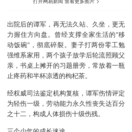
打开网易新闻 查看更多图片
出院后的谭军，再无法久站、久坐，更无
力握住方向盘。曾经支撑全家生活的“移
动饭碗”，彻底碎裂。妻子打两份零工勉
强维系家用，两个孩子放学后轮流照顾父
亲，书桌上摊开的习题册旁，常放着一瓶
止疼药和半杯凉透的枸杞茶。
经权威司法鉴定机构复核，谭军伤情评定
为轻伤一级，劳动能力永久性丧失达百分
之十二，构成人体损伤十级伤残。
三个少年的成长迷途