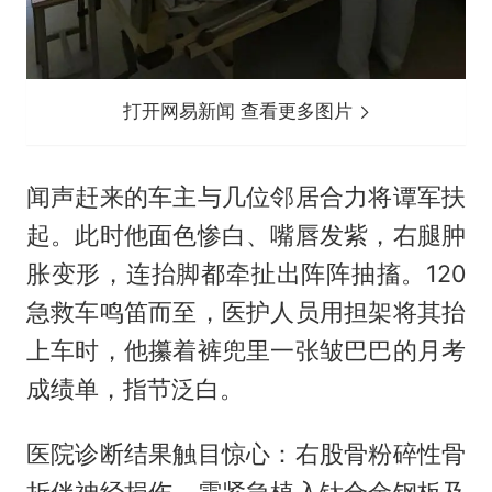
打开网易新闻 查看更多图片
闻声赶来的车主与几位邻居合力将谭军扶
起。此时他面色惨白、嘴唇发紫，右腿肿
胀变形，连抬脚都牵扯出阵阵抽搐。120
急救车鸣笛而至，医护人员用担架将其抬
上车时，他攥着裤兜里一张皱巴巴的月考
成绩单，指节泛白。
医院诊断结果触目惊心：右股骨粉碎性骨