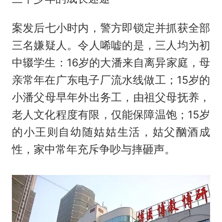
案发后七小时内，警方即锁定并抓获全部
三名嫌疑人。令人唏嘘的是，三人均为初
中辍学生：16岁的大潘来自离异家庭，母
亲常年在广东电子厂流水线做工；15岁的
小潘父母早年外出务工，由祖父母抚养，
老人文化程度有限，仅能保障温饱；15岁
的小王则自幼随姑姑生活，姑父酗酒成
性，家中常年充斥争吵与摔砸声。