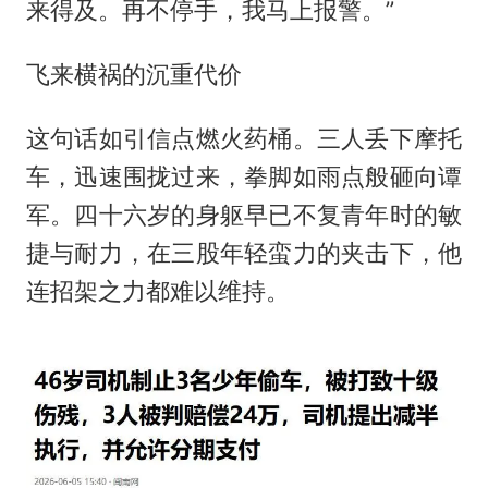
来得及。再不停手，我马上报警。”
飞来横祸的沉重代价
这句话如引信点燃火药桶。三人丢下摩托
车，迅速围拢过来，拳脚如雨点般砸向谭
军。四十六岁的身躯早已不复青年时的敏
捷与耐力，在三股年轻蛮力的夹击下，他
连招架之力都难以维持。