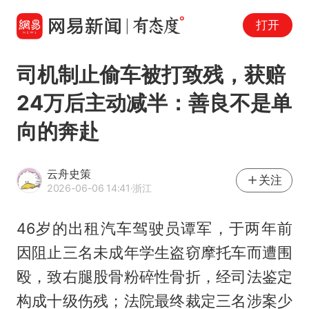
打开
司机制止偷车被打致残，获赔
24万后主动减半：善良不是单
向的奔赴
云舟史策
关注
2026-06-06 14:41
·浙江
46岁的出租汽车驾驶员谭军，于两年前
因阻止三名未成年学生盗窃摩托车而遭围
殴，致右腿股骨粉碎性骨折，经司法鉴定
构成十级伤残；法院最终裁定三名涉案少