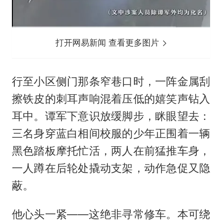
打开网易新闻 查看更多图片
行至小区侧门那条窄巷口时，一阵金属刮
擦铁皮的刺耳声响混着压低的嬉笑声钻入
耳中。谭军下意识放缓脚步，眯眼望去：
三名身穿蓝白相间校服的少年正围着一辆
黑色踏板摩托忙活，两人在前猛推车身，
一人蹲在后轮处撬动支架，动作急促又隐
蔽。
他心头一紧——这绝非寻常修车。本可绕