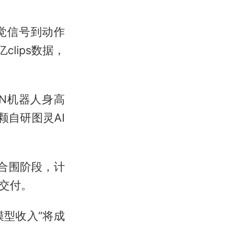
觉信号到动作
lips数据，
ON机器人身高
颗自研图灵AI
2合围阶段，计
交付。
模型收入”将成