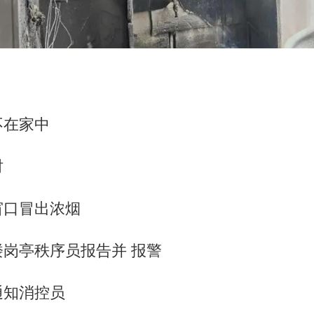
不在家中
时
窗口冒出浓烟
岗亭秩序员报告并 报警
通知消控员