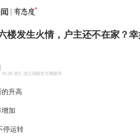
六楼发生火情，户主还不在家？幸
 14:28
·浙江
·浙江消防官方网易号
断的升高
率增加
不停运转