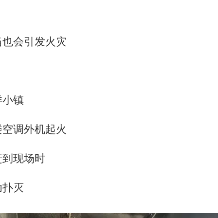
当也会引发火灾
洋小镇
楼空调外机起火
赶到现场时
功扑灭