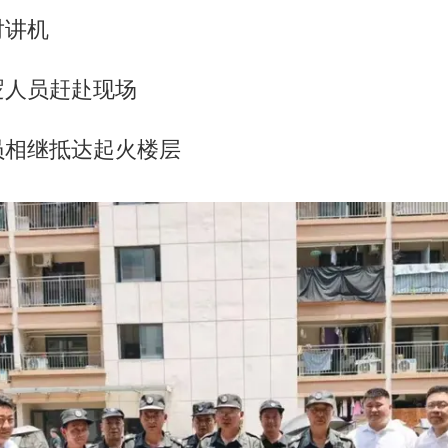
对讲机
逻人员赶赴现场
员相继抵达起火楼层