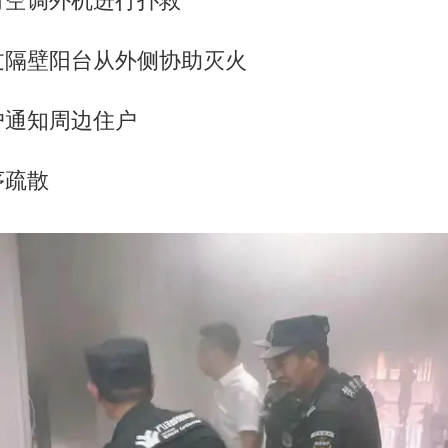
过隔壁阳台从外侧协助灭火
户通知周边住户
序疏散