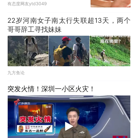
有态度网友ytd3049
22岁河南女子南太行失联超13天，两个
哥哥辞工寻找妹妹
九方鱼论
突发火情！深圳一小区火灾！