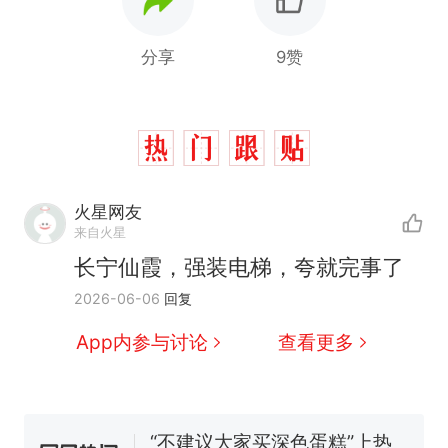
分享
9赞
那个在床头放菜刀的女孩，
热
因老师一句“跟我回家”改写了
人生
搬家报价570元，搬到楼下
新
交5060元才肯搬上楼！女子傻
火星网友
眼了……
十多万人报名的考试，成绩全
来自火星
部作废，公平么？
长宁仙霞，强装电梯，夸就完事了
空调24小时开着反而更省电？
2026-06-06
回复
电力部门回应
佛山一中学招聘物理教师，笔
App内参与讨论
查看更多
试前13名均遭淘汰？教育局：
已叫停招聘，成立调查组全面
“不建议大家买深色蛋糕”上热
核查
搜，网友：天塌了！
那个在床头放菜刀的女孩，
热