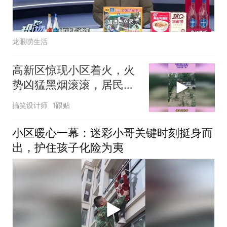
龙眼唠生活
高新区惊现小区着火，火
势凶猛黑烟滚滚，居民们
慌了神
搞笑设计师
1跟贴
小区暖心一幕：迷彩小哥关键时刻挺身而
出，护住孩子化险为夷