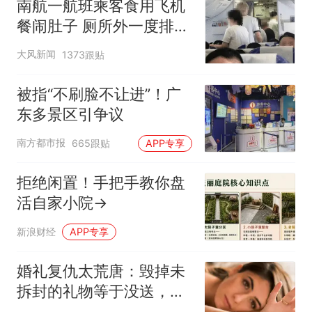
南航一航班乘客食用飞机
餐闹肚子 厕所外一度排长
队
大风新闻
1373跟贴
被指“不刷脸不让进”！广
东多景区引争议
南方都市报
665跟贴
APP专享
拒绝闲置！手把手教你盘
活自家小院→
新浪财经
APP专享
婚礼复仇太荒唐：毁掉未
拆封的礼物等于没送，新
娘白忙一场