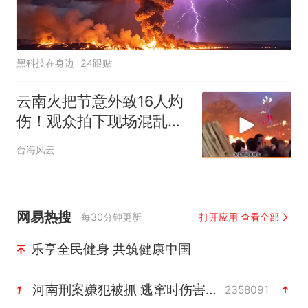
黑科技在身边
24跟贴
云南火把节意外致16人灼
伤！观众拍下现场混乱场
面！
台海风云
网易热搜
每30分钟更新
打开应用 查看全部
乐享全民健身 共筑健康中国
河南刑案嫌犯被抓 逃窜时伤害多人
2358091
1