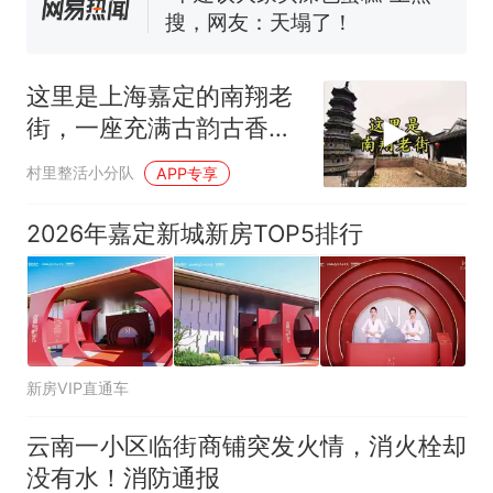
因老师一句“跟我回家”改写了
人生
这里是上海嘉定的南翔老
街，一座充满古韵古香的
江南水乡
村里整活小分队
APP专享
2026年嘉定新城新房TOP5排行
新房VIP直通车
云南一小区临街商铺突发火情，消火栓却
没有水！消防通报