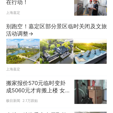
在行动！
上海嘉定
别跑空！嘉定区部分景区临时关闭及文旅
活动调整→
上海嘉定
搬家报价570元临时变卦
成5060元才肯搬上楼 女
子傻眼
极目新闻
2.1万跟贴