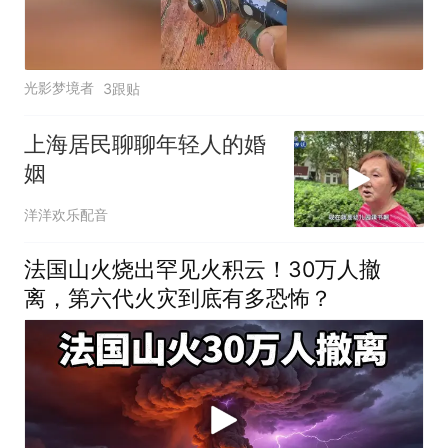
光影梦境者
3跟贴
上海居民聊聊年轻人的婚
姻
洋洋欢乐配音
法国山火烧出罕见火积云！30万人撤
离，第六代火灾到底有多恐怖？