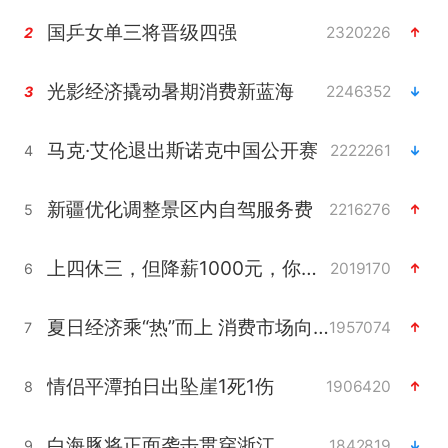
国乒女单三将晋级四强
2320226
2
光影经济撬动暑期消费新蓝海
2246352
3
马克·艾伦退出斯诺克中国公开赛
2222261
4
新疆优化调整景区内自驾服务费
2216276
5
上四休三，但降薪1000元，你接受吗？
2019170
6
夏日经济乘“热”而上 消费市场向“新”而行
1957074
7
情侣平潭拍日出坠崖1死1伤
1906420
8
白海豚将正面袭击贯穿浙江
1842819
9