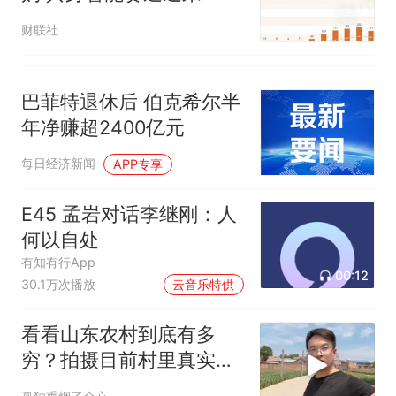
密集期｜深度
财联社
巴菲特退休后 伯克希尔半
年净赚超2400亿元
每日经济新闻
APP专享
E45 孟岩对话李继刚：人
何以自处
有知有行App
00:12
30.1万次播放
云音乐特供
看看山东农村到底有多
穷？拍摄目前村里真实现
状，颠覆大家的认知