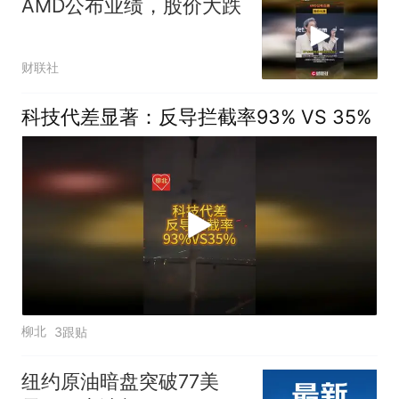
AMD公布业绩，股价大跌
财联社
科技代差显著：反导拦截率93% VS 35%
柳北
3跟贴
纽约原油暗盘突破77美