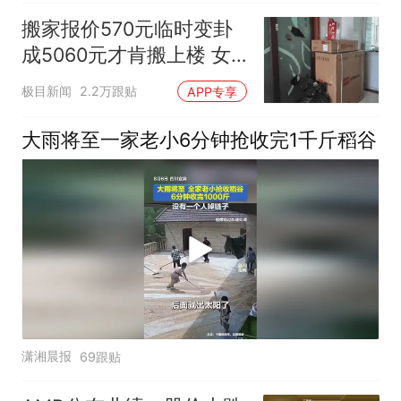
搬家报价570元临时变卦
成5060元才肯搬上楼 女
子傻眼
极目新闻
2.2万跟贴
APP专享
大雨将至一家老小6分钟抢收完1千斤稻谷
潇湘晨报
69跟贴