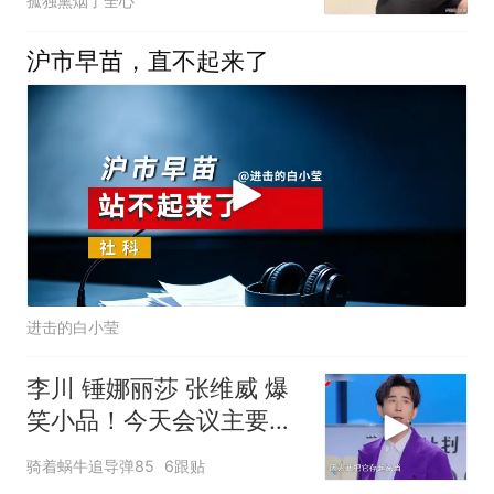
孤独熏烟了全心
沪市早苗，直不起来了
进击的白小莹
李川 锤娜丽莎 张维威 爆
笑小品！今天会议主要宣
布一下，裁员20%，一共
骑着蜗牛追导弹85
6跟贴
5个裁一个