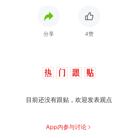
分享
4赞
目前还没有跟贴，欢迎发表观点
那个在床头放菜刀的女孩，
热
因老师一句“跟我回家”改写了
人生
搬家报价570元，搬到楼下
新
App内参与讨论
交5060元才肯搬上楼！女子傻