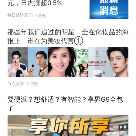
元，日内涨超0.5%
每日经济新闻
1跟贴
那些年我们追过的明星，全在化妆品的海
报上｜谁在为美妆代言①
节点美妆
5跟贴
要硬派？想舒适？有智能？享界G9全包
了