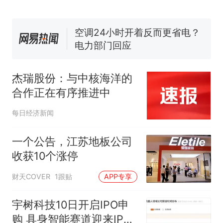
眼了……
十多万人报名的考试，成绩全
部作废，公平么？
空调24小时开着反而更省电？
电力部门回应
佛山一中学招聘物理教师，笔
试前13名均遭淘汰？教育局：
杰瑞股份：与中核海洋的
已叫停招聘，成立调查组全面
“不建议大家买深色蛋糕”上热
合作正在有序推进中
核查
搜，网友：天塌了！
那个在床头放菜刀的女孩，
热
每日经济新闻
因老师一句“跟我回家”改写了
人生
一个公告，江苏地板公司
收获10个涨停
财天COVER
1跟贴
APP专享
宇树科技10日开启IPO申
购 具身智能赛道迎来IPO