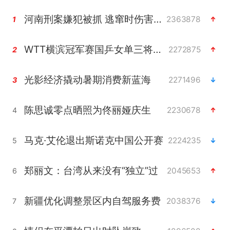
河南刑案嫌犯被抓 逃窜时伤害多人
2363878
1
WTT横滨冠军赛国乒女单三将晋级四强
2272875
2
光影经济撬动暑期消费新蓝海
2271496
3
陈思诚零点晒照为佟丽娅庆生
2230678
4
马克·艾伦退出斯诺克中国公开赛
2224235
5
郑丽文：台湾从来没有“独立”过
2045653
6
新疆优化调整景区内自驾服务费
2038376
7