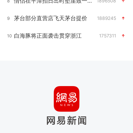
情侣在平潭拍日出时坠崖致一死一伤
1896508
8
茅台部分直营店飞天茅台提价
1889245
9
白海豚将正面袭击贯穿浙江
1757311
10