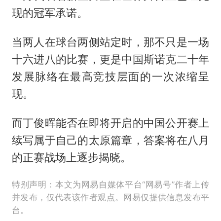
现的冠军承诺。
当两人在球台两侧站定时，那不只是一场
十六进八的比赛，更是中国斯诺克二十年
发展脉络在最高竞技层面的一次浓缩呈
现。
而丁俊晖能否在即将开启的中国公开赛上
续写属于自己的太原篇章，答案将在八月
的正赛战场上逐步揭晓。
特别声明：本文为网易自媒体平台“网易号”作者上传
并发布，仅代表该作者观点。网易仅提供信息发布平
台。