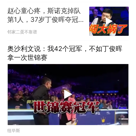
赵心童心疼，斯诺克掉队
第1人，37岁丁俊晖夺冠
无缘！
邻家二蛋不靠谱
奥沙利文说：我42个冠军，不如丁俊晖
拿一次世锦赛
纽毕斯