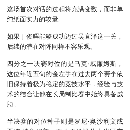
这场首次对话的过程将充满变数，而非单
纯纸面实力的较量。
如果丁俊晖能够成功迈过吴宜泽这一关，
后续的潜在对阵同样不容乐观。
四分之一决赛对位的是马克·威廉姆斯，
这位年近五旬的金左手在过去两个赛季依
旧保持着极为稳定的竞技水平，经验与技
术的结合让他在长局制比赛中始终具备威
胁。
半决赛的对位种子则是罗尼·奥沙利文或