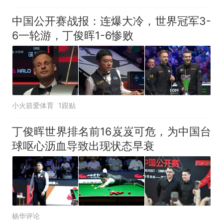
中国公开赛战报：连爆大冷，世界冠军3-
6一轮游，丁俊晖1-6惨败
小火箭爱体育
1跟贴
丁俊晖世界排名前16岌岌可危，为中国台
球呕心沥血导致出现状态早衰
杨华评论