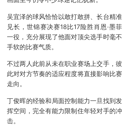
吴宜泽的球风恰恰以敢打敢拼、长台精准
见长，世锦赛决赛18比17险胜肖恩·墨菲
一役，充分展现了他面对顶尖选手时毫不
手软的比赛气质。
不过两人此前从未在职业赛场上交手，彼
此对对方节奏的适应程度将直接影响比赛
走向。
丁俊晖的经验和局面控制能力一旦找到发
挥空间，完全有能力限制住年轻对手的冲
击。