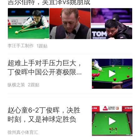
吉尔伯特，吴宜泽vs姚朋成
电力部门回应
那个在床头放菜刀的女孩，
热
因老师一句“跟我回家”改写了
人生
李汪手工制作
1跟贴
超难上手对手压力巨大，
丁俊晖中国公开赛极限超
分，对手绝望认输
纵横之策
2跟贴
赵心童6-2丁俊晖，决胜
时刻，又是神球定胜负
徐州真小体育汇