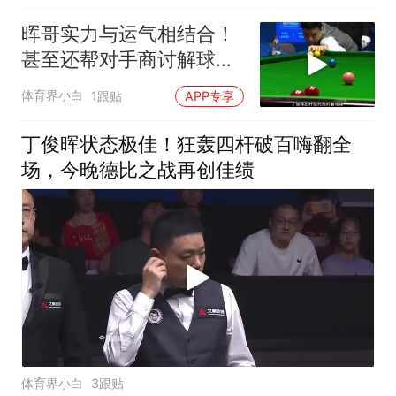
晖哥实力与运气相结合！
甚至还帮对手商讨解球线
路，简直杀人诛心
体育界小白
1跟贴
APP专享
丁俊晖状态极佳！狂轰四杆破百嗨翻全
场，今晚德比之战再创佳绩
体育界小白
3跟贴