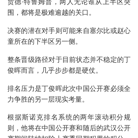
贾德·特鲁姆普，两人无论谁从上半区突
围，都将是极难逾越的关口。
决赛的潜在对手则可能来自塞尔比或赵心
童所在的下半区另一侧。
整条晋级路径对于目前状态并不稳定的丁
俊晖而言，几乎步步都是硬仗。
排名压力是丁俊晖此次中国公开赛必须全
力争胜的另一层现实考量。
根据斯诺克排名系统的两年滚动积分规
则，他将在中国公开赛和随后的武汉公开