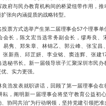
挥政府与民办教育机构间的桥梁纽带作用，推
模扩张向内涵提质的战略转型。
名投票方式选举产生第二届理事会57个理事单
会会长，陈文宏当选常务副会长，缪寿良、
、易隽、郑朱章、林锦乙、郭云峰、张宝昌
、张新燕、邱芷妍、李业铭、窦连辉、张建17
当选秘书长。新一届领导班子汇聚深圳市民办
更优、实力更强。
林良浩发表就职讲话，回顾了第一届理事会在
耕耘，阐明新一届理事会将坚守教育公益初心
动、协同共治”为行动纲领，坚持党建引领把准