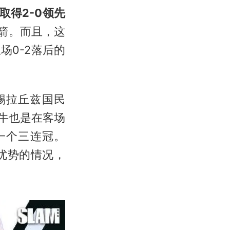
取得2-0领先
火箭。而且，这
0-2落后的
锡拉丘兹国民
公牛也是在客场
一个三连冠。
优势的情况，