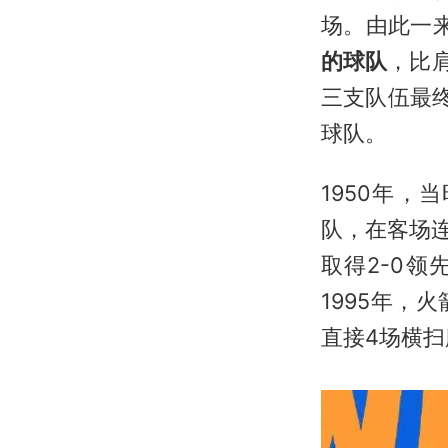
场。由此一
的球队
，比肩
三支队伍最
球队。
1950年
队，在客场连
取得2-0
1995年
直接4场横