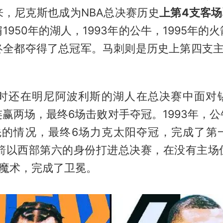
来，尼克斯也成为NBA总决赛历史
上第4支客场
1950年的湖人，1993年的公牛，1995年的
终全都夺得了总冠军。马刺则是历史上第四支主场
，当时还在明尼阿波利斯的湖人在总决赛中面对
赢两场，最终6场击败对手夺冠。1993年，
领先的情况，最终6场力克太阳夺冠，完成了第
，火箭以西部第六的身份打进总决赛，在没有主场
扫魔术，完成了卫冕。