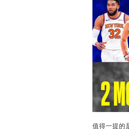
值得一提的