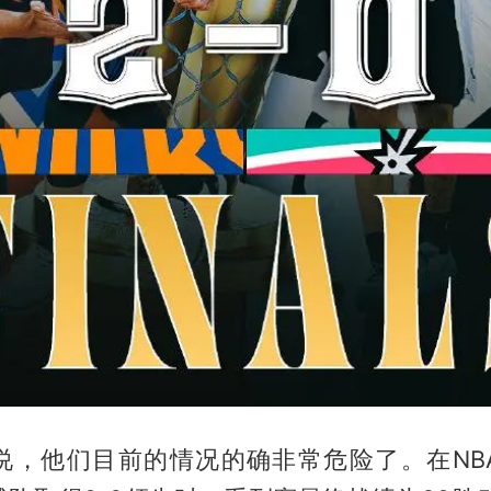
说，他们目前的情况的确非常危险了。在NB