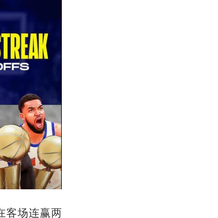
在客场连赢两