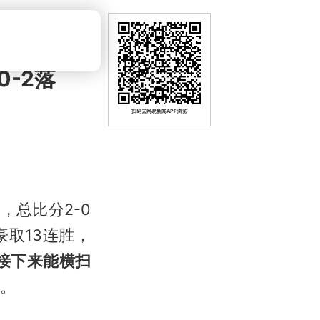
-2落
扫码去网易新闻APP浏览
，总比分2-0
取13连胜，
接下来能横扫
。