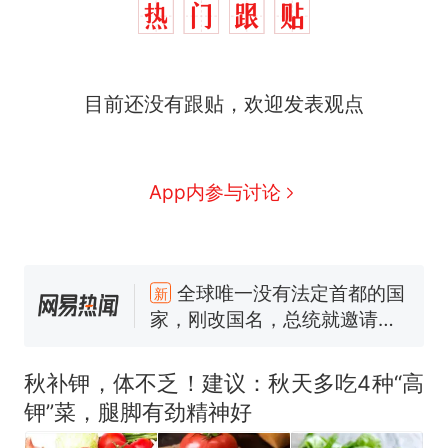
目前还没有跟贴，欢迎发表观点
App内参与讨论
十多万人报名的考试，成绩
热
全部作废，公平么？
全球唯一没有法定首都的国
新
家，刚改国名，总统就邀请中
国大使骑行绕了几乎整个国境
搬家报价570元，搬到楼下交
线一圈，还曾两次到中国寻根
5060元才肯搬上楼！女子傻眼
了……
视频丨只要一枚命中就能让航
秋补钾，体不乏！建议：秋天多吃4种“高
母瘫痪 轰-6J实力有多强？
钾”菜，腿脚有劲精神好
空调24小时开着反而更省电？