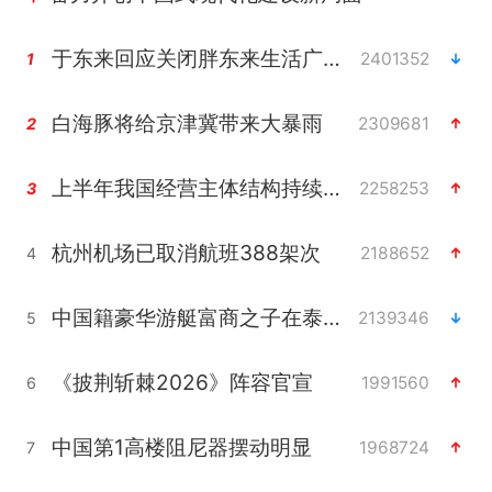
于东来回应关闭胖东来生活广场店
2401352
1
白海豚将给京津冀带来大暴雨
2309681
2
上半年我国经营主体结构持续优化
2258253
3
杭州机场已取消航班388架次
2188652
4
中国籍豪华游艇富商之子在泰国被杀
2139346
5
《披荆斩棘2026》阵容官宣
1991560
6
中国第1高楼阻尼器摆动明显
1968724
7