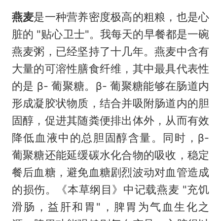
燕麦
是一种营养密度极高的粗粮，也是心
脏的 "贴心卫士"。我每天的早餐都是一碗
燕麦粥
，已经坚持了十几年。燕麦中含有
大量的可溶性膳食纤维，其中最具代表性
的是 β- 葡聚糖。β- 葡聚糖能够在肠道内
形成凝胶状物质，结合并吸附肠道内的胆
固醇，促进其随粪便排出体外，从而有效
降低血液中的总胆固醇含量。同时，β-
葡聚糖还能延缓碳水化合物的吸收，稳定
餐后血糖，避免血糖剧烈波动对血管造成
的损伤。《本草纲目》中记载燕麦 "充饥
滑肠，益肝和胃"，脾胃为气血生化之