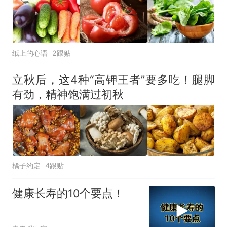
电力部门回应
佛山一中学招聘物理教师，笔
试前13名均遭淘汰？教育局：
已叫停招聘，成立调查组全面
十多万人报名的考试，成绩
热
纸上的心语
核查
2跟贴
全部作废，公平么？
立秋后，这4种“高钾王者”要多吃！腿脚
有劲，精神饱满过初秋
橘子约定
4跟贴
健康长寿的10个要点！