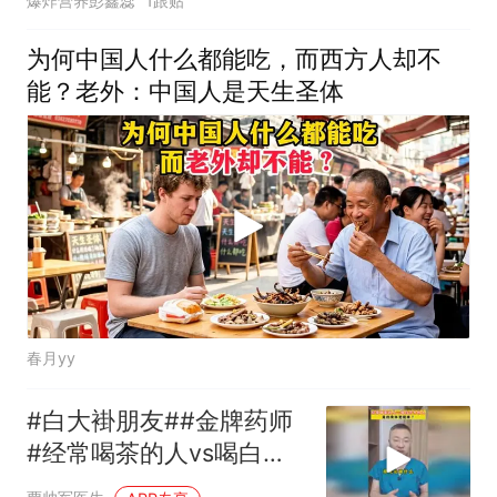
爆炸营养彭鑫蕊
1跟贴
为何中国人什么都能吃，而西方人却不
能？老外：中国人是天生圣体
春月yy
#白大褂朋友##金牌药师
#经常喝茶的人vs喝白开
水的人，谁的身体更健