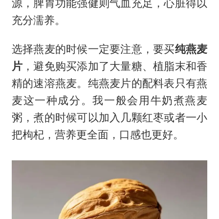
源，脾胃功能强健则气血充足，心脏得以
充分濡养。
选择燕麦的时候一定要注意，要买
纯燕麦
片
，避免购买添加了大量糖、植脂末和香
精的速溶燕麦。纯燕麦片的配料表只有燕
麦这一种成分。我一般会用牛奶煮燕麦
粥，煮的时候可以加入几颗红枣或者一小
把枸杞，营养更全面，口感也更好。