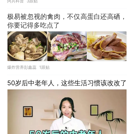
阿兵科普
3跟贴
极易被忽视的禽肉，不仅高蛋白还高硒，
你要记得多吃点了
爆炸营养彭鑫蕊
1跟贴
50岁后中老年人，这些生活习惯该改改了