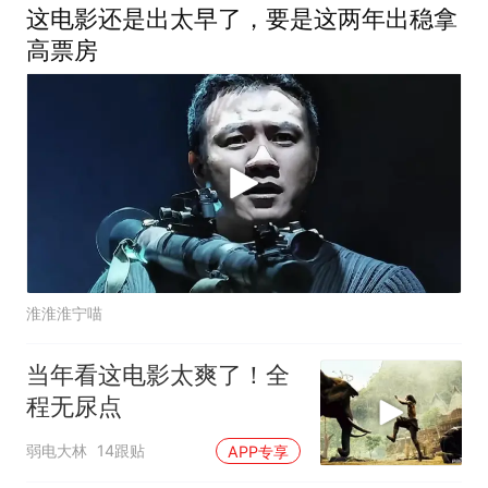
这电影还是出太早了，要是这两年出稳拿
高票房
淮淮淮宁喵
当年看这电影太爽了！全
程无尿点
弱电大林
14跟贴
APP专享