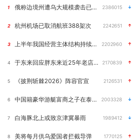
俄称边境州遭乌大规模袭击已致13伤
2386015
1
杭州机场已取消航班388架次
2242651
2
上半年我国经营主体结构持续优化
2202960
3
于东来回应胖东来近25年老店年底关闭
2170839
4
《披荆斩棘2026》阵容官宣
2126531
5
中国籍豪华游艇富商之子在泰国被杀
2003328
6
白海豚北上或致京津冀暴雨
1989412
7
美将每月供乌爱国者拦截导弹
1770125
8