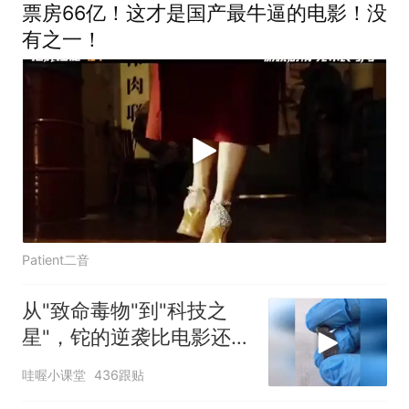
票房66亿！这才是国产最牛逼的电影！没
有之一！
Patient二音
从"致命毒物"到"科技之
星"，铊的逆袭比电影还精
彩！
哇喔小课堂
436跟贴