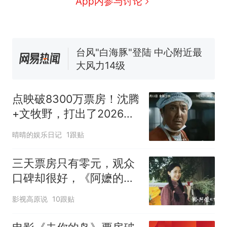
App内参与讨论
电力部门回应
台风"白海豚"登陆 中心附近最
大风力14级
十多万人报名的考试，成绩
热
全部作废，公平么？
点映破8300万票房！沈腾
+文牧野，打出了2026年
暑期最硬的一张牌
晴晴的娱乐日记
1跟贴
三天票房只有零元，观众
口碑却很好，《阿嬷的情
书》的成功难复制
影视高原说
10跟贴