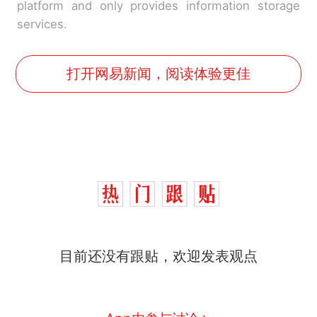
platform and only provides information storage
services.
打开网易新闻，阅读体验更佳
十多万人报名的考试，成绩
热
全部作废，公平么？
全球唯一没有法定首都的国
新
家，刚改国名，总统就邀请中
国大使骑行绕了几乎整个国境
搬家报价570元，搬到楼下交
线一圈，还曾两次到中国寻根
目前还没有跟贴，欢迎发表观点
5060元才肯搬上楼！女子傻眼
了……
视频丨只要一枚命中就能让航
母瘫痪 轰-6J实力有多强？
空调24小时开着反而更省电？