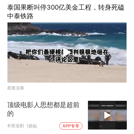
泰国果断叫停300亿美金工程，转身死磕
中泰铁路
星夜涟漪
顶级电影人思想都是超前
的
长歌追剧
1跟贴
APP专享