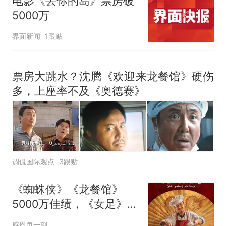
电影《去你的岛》票房破
5000万
界面新闻
1跟贴
票房大跳水？沈腾《欢迎来龙餐馆》硬伤
多，上座率不及《奥德赛》
调侃国际观点
3跟贴
《蜘蛛侠》《龙餐馆》
5000万佳绩，《女足》
1000万出局
感恩每一刻