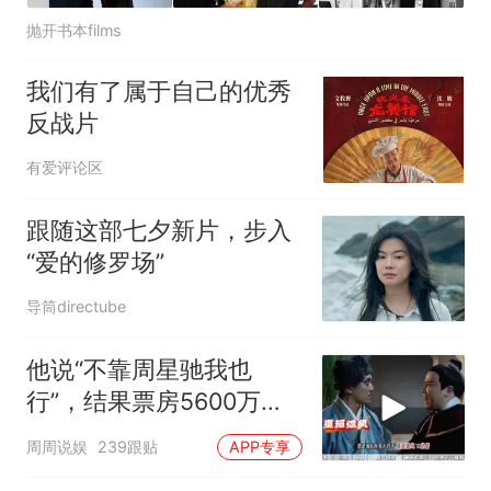
抛开书本films
我们有了属于自己的优秀
反战片
有爱评论区
跟随这部七夕新片，步入
“爱的修罗场”
导筒directube
他说“不靠周星驰我也
行”，结果票房5600万，
豆瓣4.0
周周说娱
239跟贴
APP专享