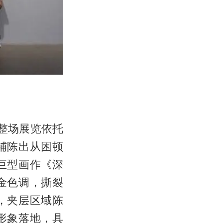
，整场展览依托
铺陈出从困顿
巨型画作《深
金色调，撕裂
，夹层区域陈
形象落地，具