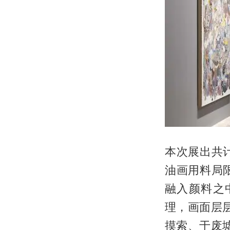
本次展出共
油画用料局
融入颜料之
理，画面层
摸索、于废