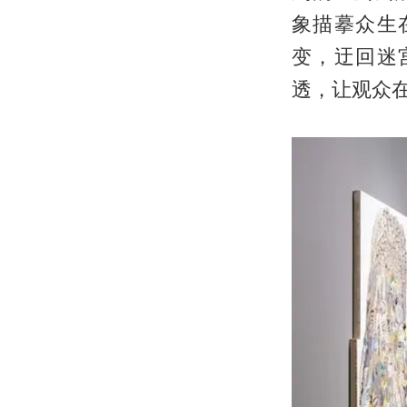
象描摹众生
变，迂回迷
透，让观众