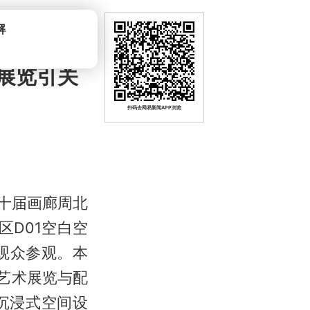
展览引关
扫码去网易新闻APP浏览
第十届画廊周北
区D01空白空
观众参观。本
艺术展览与配
沉浸式空间设