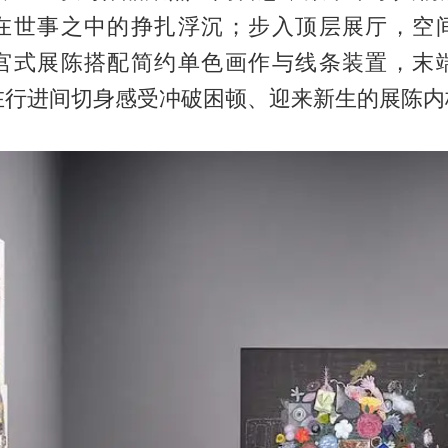
在世事之中的挣扎浮沉；步入顶层展厅，空
宫式展陈搭配简约单色画作与线条装置，末
在行进间切身感受冲破困顿、迎来新生的展陈内