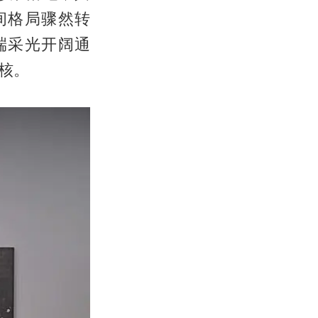
间格局骤然转
端采光开阔通
核。