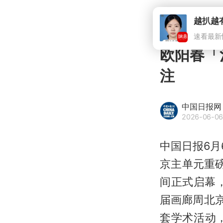
欧阳春「
注
中国日报网
2026-06-06
中国日报6月
京主单元重磅
间正式启幕
届画廊周北
套学术活动