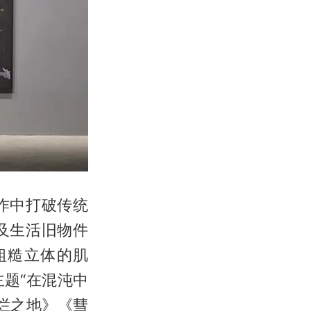
作中打破传统
及生活旧物件
粗糙立体的肌
题“在混沌中
烂之地》《彗