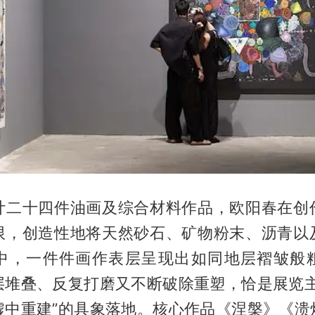
计二十四件油画及综合材料作品，欧阳春在创
限，创造性地将天然砂石、矿物粉末、沥青以
中，一件件画作表层呈现出如同地层褶皱般
层堆叠、反复打磨又不断破除重塑，恰是展览主
墟中重建”的具象落地。核心作品《涅槃》《溃