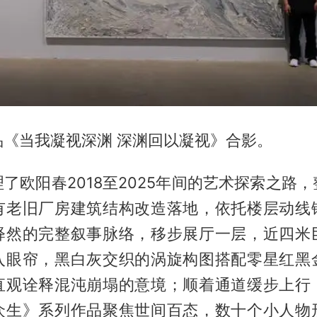
品《当我凝视深渊 深渊回以凝视》合影。
了欧阳春2018至2025年间的艺术探索之路
有老旧厂房建筑结构改造落地，依托楼层动线
释然的完整叙事脉络，移步展厅一层，近四米
入眼帘，黑白灰交织的涡旋构图搭配零星红黑
直观诠释混沌崩塌的意境；顺着通道缓步上行
众生》系列作品聚焦世间百态，数十个小人物