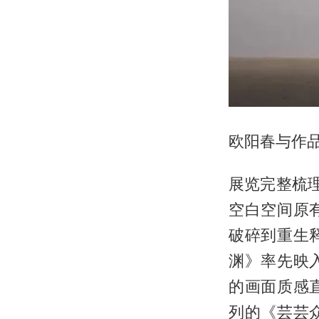
欧阳春与作
展览完整梳理
空白空间原
破碎到重生
渊》率先映
的画面质感
列的《芸芸