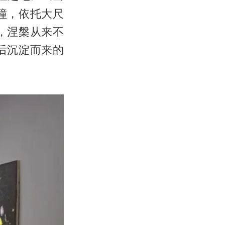
撞，依托大尺
，涅槃从来不
后沉淀而来的