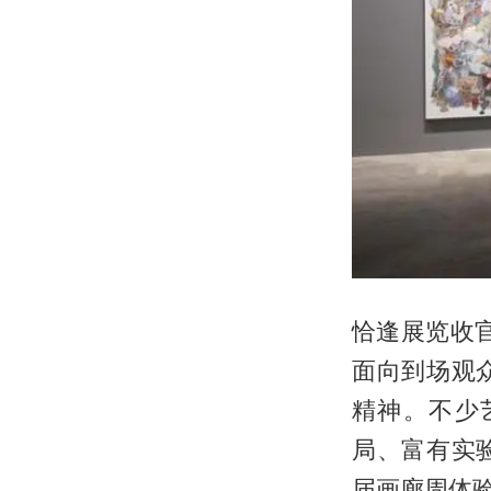
恰逢展览收
面向到场观
精神。不少
局、富有实
届画廊周体