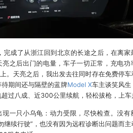
晨，完成了从浙江回到北京的长途之后，在离家
天亮之后出门的电量，车子一切正常，充电功
瓦以上。天亮之后，我出发去往同时存在免费停车
等待期间还与隔壁的蓝牌
Model X
车主谈笑风生
电超过八成、近300公里续航，轻松拔枪，上车
出现一只小乌龟：动力受限，尽快检查。没有
请勿继续行驶”，也没有因为远程诊断出问题而主