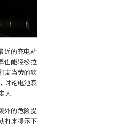
最近的充电站
率也能轻松拉
和麦当劳的软
，讨论电池衰
走人。
额外的危险提
动打来提示下