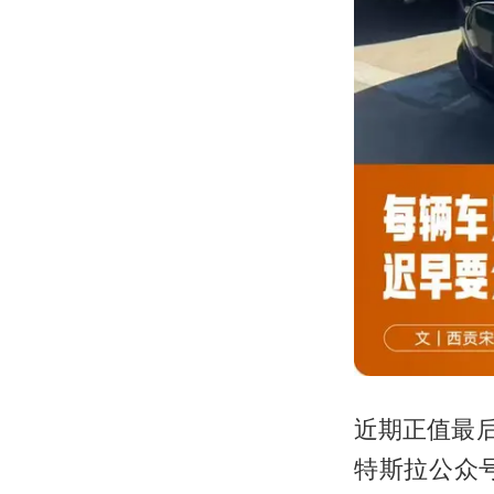
近期正值最
特斯拉公众