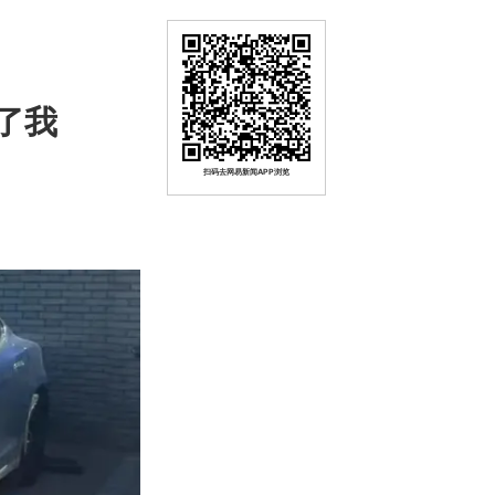
了我
扫码去网易新闻APP浏览