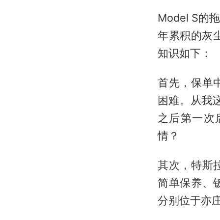
Model 
年累积的灰
知识如下：
首先，保单
困难。从我
之后第一次
情？
其次，特斯
简单保养、
分别位于亦