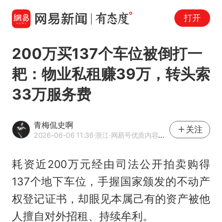
打开
200万买137个车位被倒打一
耙：物业私租赚39万，转头索
33万服务费
青梅侃史啊
关注
2026-06-06 11:36
·浙江
·网易号优质内容创作者
耗资近200万元经由司法公开拍卖购得
137个地下车位，手握国家颁发的不动产
权登记证书，却眼见本属己有的资产被他
人擅自对外招租、持续牟利。