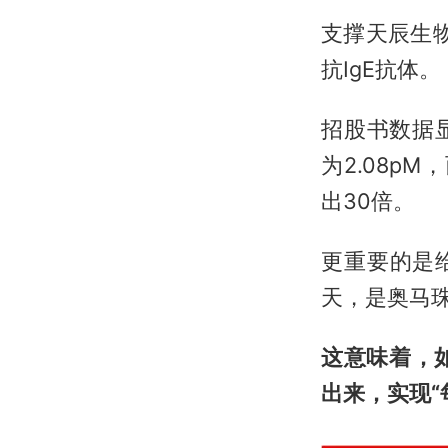
支撑天辰生物
抗IgE抗体。
招股书数据显
为2.08p
出30倍。
更重要的是给
天，是奥马珠
这意味着，
出来，实现“