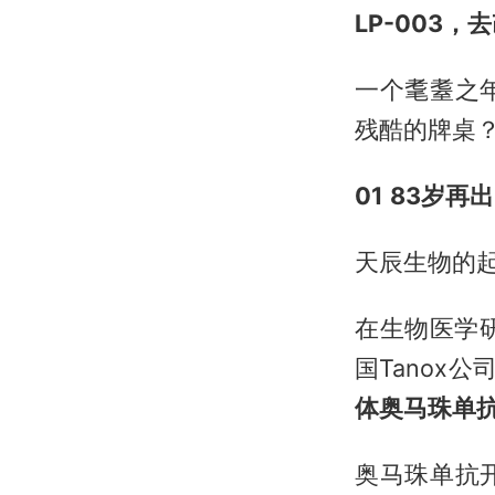
LP-003
一个耄耋之
残酷的牌桌？
01
83岁再
天辰生物的
在生物医学
国Tanox
体奥马珠单
奥马珠单抗