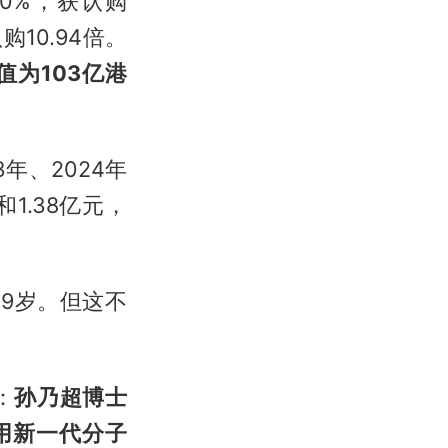
0%，获认购
10.94倍。
值为103亿港
年、2024年
和1.38亿元，
9岁。但这不
：
孙乃超博士
用新一代分子