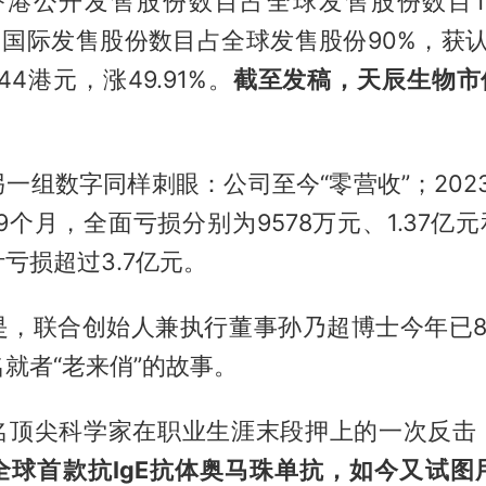
，香港公开发售股份数目占全球发售股份数目1
8倍；国际发售股份数目占全球发售股份90%，获认购
4港元，涨49.91%。
截至发稿，
天辰生物
市
一组数字同样刺眼：公司至今“零营收”；2023
9个月，全面亏损分别为9578万元、1.37亿元
亏损超过3.7亿元。
是，联合创始人兼执行董事孙乃超博士今年已8
就者“老来俏”的故事。
名顶尖科学家在职业生涯末段押上的一次反击
球首款抗IgE抗体
奥马珠单抗
，如今又试图