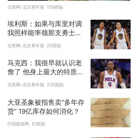
北青网-北京青年报
159跟贴
埃利斯：如果与库里对调
我照样能率领那支勇士取
得现在的成就
北青网-北京青年报
20跟贴
马克西：我很早就认识老
詹了 他身上最大的特质就
是谦逊
北青网-北京青年报
236跟贴
大亚圣象被指售卖“多年存
货” 19亿库存如何消化？
中国能源网
81跟贴