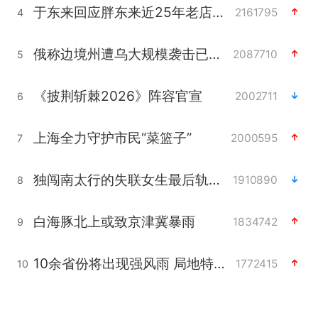
于东来回应胖东来近25年老店年底关闭
2161795
4
俄称边境州遭乌大规模袭击已致13伤
2087710
5
《披荆斩棘2026》阵容官宣
2002711
6
上海全力守护市民“菜篮子”
2000595
7
独闯南太行的失联女生最后轨迹已确认
1910890
8
白海豚北上或致京津冀暴雨
1834742
9
10余省份将出现强风雨 局地特大暴雨
1772415
10