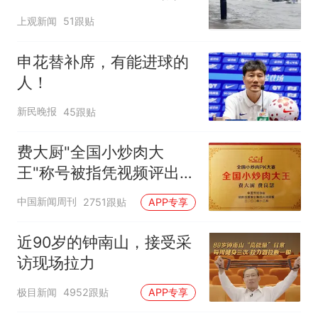
在抢排
上观新闻
51跟贴
申花替补席，有能进球的
人！
新民晚报
45跟贴
费大厨"全国小炒肉大
王"称号被指凭视频评出
官方回应
中国新闻周刊
2751跟贴
APP专享
近90岁的钟南山，接受采
访现场拉力
极目新闻
4952跟贴
APP专享