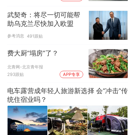
元，官方发布情况通报
武契奇：将尽一切可能帮
助乌克兰尽快加入欧盟
参考消息
491跟贴
费大厨“塌房”了？
北青网-北京青年报
293跟贴
APP专享
电车露营成年轻人旅游新选择 会“冲击”传
统住宿业吗？