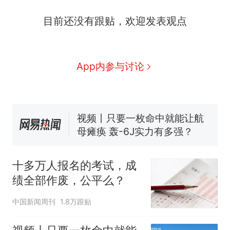
目前还没有跟贴，欢迎发表观点
十多万人报名的考试，成绩
热
全部作废，公平么？
全球唯一没有法定首都的国
新
App内参与讨论
家，刚改国名，总统就邀请中
国大使骑行绕了几乎整个国境
搬家报价570元，搬到楼下交
线一圈，还曾两次到中国寻根
5060元才肯搬上楼！女子傻眼
了……
视频丨只要一枚命中就能让航
母瘫痪 轰-6J实力有多强？
空调24小时开着反而更省电？
电力部门回应
十多万人报名的考试，成
台风"白海豚"登陆 中心附近最
绩全部作废，公平么？
大风力14级
十多万人报名的考试，成绩
热
中国新闻周刊
1.8万跟贴
全部作废，公平么？