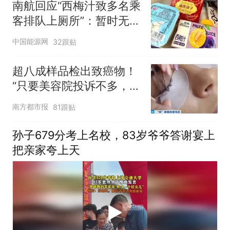
南航回应“西梅汁致多名乘
客排队上厕所”：暂时无法
核查是否发放西梅汁
中国能源网
32跟贴
超八成样品检出致癌物！
“只要美容院投诉不多，店
家就不会更换产品”
南方都市报
81跟贴
孙子679分考上名校，83岁爷爷答谢宴上
把亲家夸上天