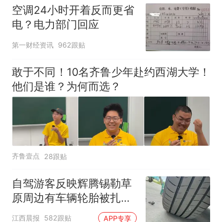
空调24小时开着反而更省
电？电力部门回应
第一财经资讯
962跟贴
敢于不同！10名齐鲁少年赴约西湖大学！
他们是谁？为何而选？
齐鲁壹点
28跟贴
自驾游客反映辉腾锡勒草
原周边有车辆轮胎被扎，
修理店铺换胎价格高达千
江西晨报
582跟贴
APP专享