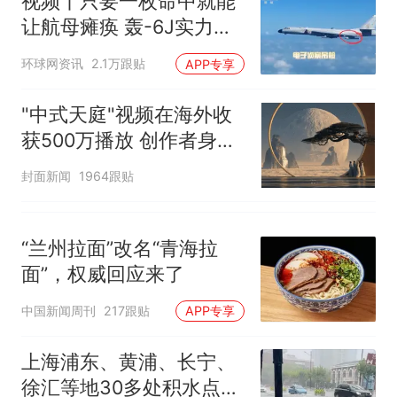
视频丨只要一枚命中就能
让航母瘫痪 轰-6J实力有
多强？
环球网资讯
2.1万跟贴
APP专享
"中式天庭"视频在海外收
获500万播放 创作者身份
披露
封面新闻
1964跟贴
“兰州拉面”改名“青海拉
面”，权威回应来了
中国新闻周刊
217跟贴
APP专享
上海浦东、黄浦、长宁、
徐汇等地30多处积水点正