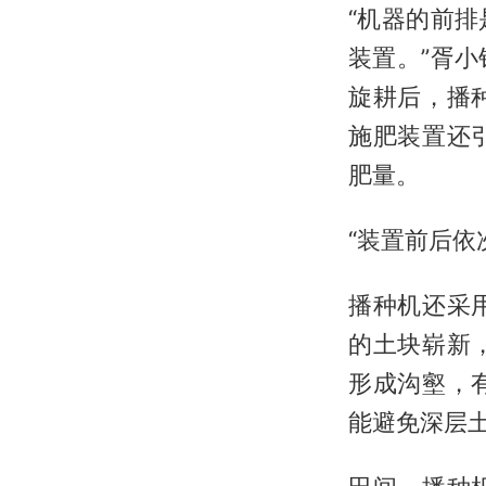
“机器的前
装置。”胥
旋耕后，播
施肥装置还
肥量。
“装置前后依
播种机还采
的土块崭新
形成沟壑，
能避免深层