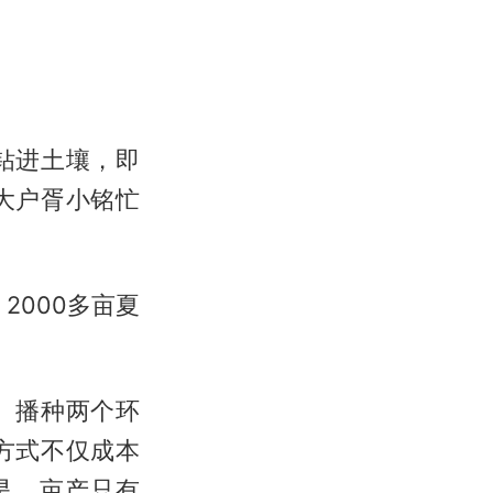
钻进土壤，即
大户胥小铭忙
2000多亩夏
、播种两个环
方式不仅成本
旱，亩产只有