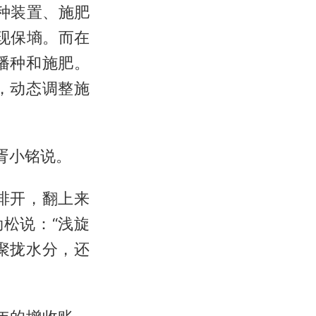
种装置、施肥
现保墒。而在
播种和施肥。
，动态调整施
胥小铭说。
排开，翻上来
松说：“浅旋
聚拢水分，还