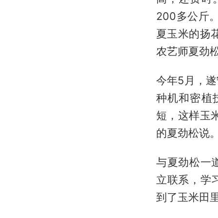
200多公斤
夏玉米的扬
农艺师夏劲
今年5月，
种机和密植
短，这样玉
的夏劲松说
与夏劲松一
立联系，学
到了玉米田