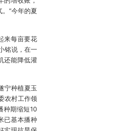
年的增收账，
气。”今年的夏
起来每亩要花
胥小铭说，在一
机还能降低灌
遂宁种植夏玉
委农村工作领
种期缩短10
米已基本播种
好实现抗旱保