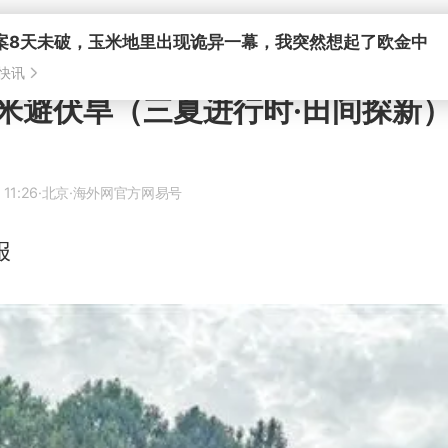
米避伏旱（三夏进行时·田间探新
 11:26
·北京
·海外网官方网易号
报