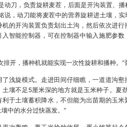
排是动刀，负责旋耕麦茬，后面是开沟装置、播
小铭说，动刀能将麦茬中的营养旋耕进土壤，实
种机的开沟装置负责划出土沟，然后依次进行
引入智能控制器，可在控制器中输入施肥参数
次排开，播种机就能实现一次性旋耕和播种。”
用了浅旋模式。走进田间仔细瞧，一道道沟壑
，土壤不足5厘米深的地方就是玉米种子。夏劲
有利于土壤蓄积降水，不但能为出苗期的玉米
土壤中的水分过快蒸发。”