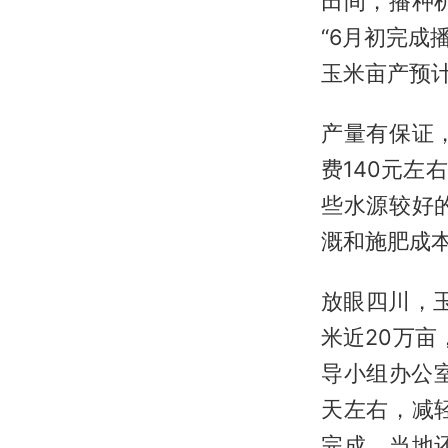
田间，播种
“6月初完成
玉米亩产预计
产量有保证
费140元左
些水源较好
溉和施肥成
放眼四川，
米近20万
导小组办公
天左右，减
完成，当地