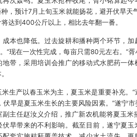
机再次轰鸣。夏玉米抢种收尾，胥小铭算起今
播种，预计7月上旬玉米就能扬花，避开伏旱天
将达到400公斤以上，相比去年翻一番。
，成本也降低。过去旋耕和播种两个环节，加
右。“现在一次性完成，每亩只需80元左右。”
的地带，采用培训会推广的移动式水肥药一体
本。
玉米生产以春玉米为主，夏玉米是重要补充。“
亩，伏旱是夏玉米生长的主要风险因素。”遂宁市
室副主任赵汝义介绍，推广新农机能将夏玉米播
轻伏旱带来的不利影响。截至目前，遂宁夏玉
还配套实施秸秆覆盖技术，减少水土流失、更