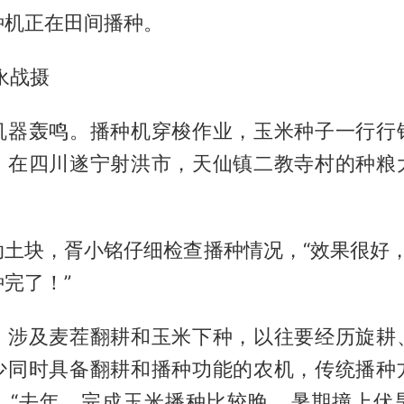
种机正在田间播种。
永战摄
机器轰鸣。播种机穿梭作业，玉米种子一行行
。在四川遂宁射洪市，天仙镇二教寺村的种粮
。
土块，胥小铭仔细检查播种情况，“效果很好，
完了！”
，涉及麦茬翻耕和玉米下种，以往要经历旋耕
少同时具备翻耕和播种功能的农机，传统播种
。“去年，完成玉米播种比较晚，暑期撞上伏