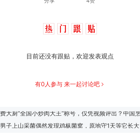
分享
4赞
目前还没有跟贴，欢迎发表观点
制裁瓜子饺子，美国怕什么？
热
有0人参与 来一起讨论吧
那个在床头放菜刀的女孩，因老师一句“跟我回家”
新
费大厨“全国小炒肉大王”称号，仅凭视频评出？中国
男子上山采菌偶然发现鸡枞菌窝，原地守1天等它长大：
朵
美国渔民钓获鲨鱼徒手将其拽回大海 目击者直呼震惊