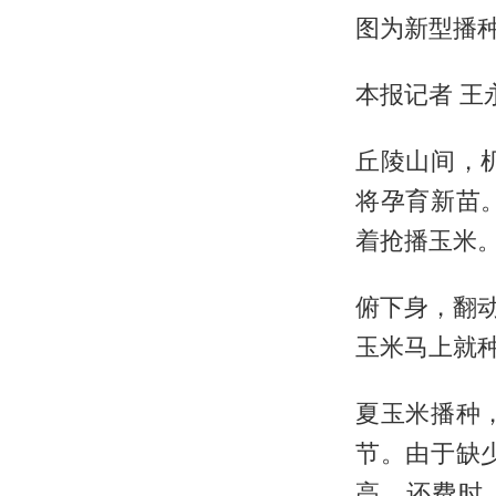
图为新型播
本报记者 王
丘陵山间，
将孕育新苗
着抢播玉米
俯下身，翻动
玉米马上就种
夏玉米播种
节。由于缺
高，还费时