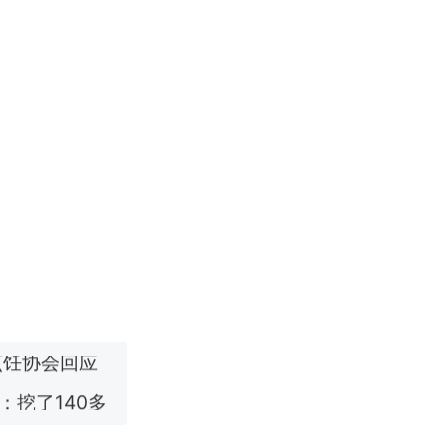
改写了人生
烹饪协会回应
挖了140多
 （视频来源：