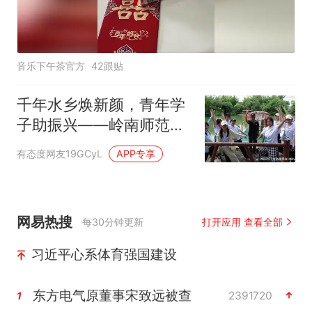
音乐下午茶官方
42跟贴
千年水乡焕新颜，青年学
子助振兴——岭南师范学
院 “同心燃梦” 突击队三日
有态度网友19GCyL
APP专享
调研金林水乡
网易热搜
每30分钟更新
打开应用 查看全部
习近平心系体育强国建设
东方电气原董事宋致远被查
2391720
1