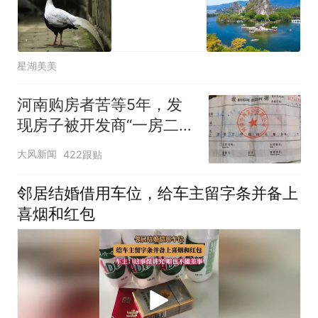
星湖美美
河南购房者苦等5年，发
现房子被开发商“一房二
卖”，同一小区至少6户有
大风新闻
422跟贴
同样遭遇；当地回应：已
成立政府工作专班
邻居结婚借用车位，给车主留字条并备上
喜烟和红包