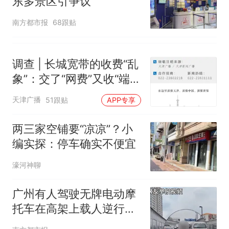
东多景区引争议
南方都市报
68跟贴
调查 | 长城宽带的收费“乱
象”：交了“网费”又收“端口
费”，退费没着落，使用期
天津广播
51跟贴
APP专享
可延长到2037年
两三家空铺要“凉凉”？小
编实探：停车确实不便宜
濠河神聊
广州有人驾驶无牌电动摩
托车在高架上载人逆行！
被罚款拘留