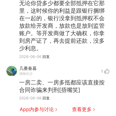
无论你贷多少都要全部抵押在它那
里，这时候你的利益是跟银行捆绑
在一起的，银行没拿到抵押权不会
放款给开发商，放款也是放到监管
账户。等开发商做了大确权，你拿
到房产证了，再去提前还款，没多
少利息。
2026-06-06
回复
几番春暮
1
湖南长沙
那个在床头放菜刀的女孩，
热
一房二卖、一房多抵都应该直接按
因老师一句“跟我回家”改写了
合同诈骗来判刑[捂嘴笑]
人生
费大厨“全国小炒肉大王”称
新
2026-06-06
回复
号，仅凭视频评出？中国烹饪
协会回应
搬家报价570元，搬到楼下交
App内参与讨论
查看更多
5060元才肯搬上楼！女子傻眼