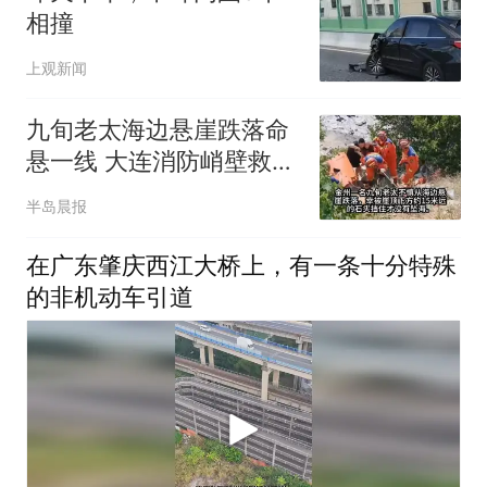
相撞
上观新闻
九旬老太海边悬崖跌落命
悬一线 大连消防峭壁救援
化险为夷
半岛晨报
在广东肇庆西江大桥上，有一条十分特殊
的非机动车引道