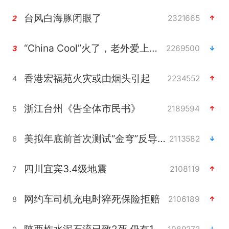
台风白海豚闭眼了
2321665
2
“China Cool”火了，老外爱上中国避暑游
2269500
3
香港宏福苑火灾或由烟头引起
2234552
4
浙江台州《告全体市民书》
2189594
5
美拟年底前首次测试“金穹”反导系统
2113582
6
四川宜宾3.4级地震
2108119
7
网约车司机充电时猝死保险拒赔
2106189
8
陕西柞水泥石流已致2死 仍有1人失联