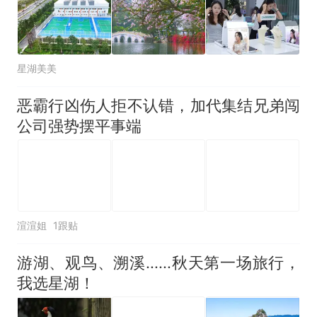
星湖美美
恶霸行凶伤人拒不认错，加代集结兄弟闯
公司强势摆平事端
渲渲姐
1跟贴
游湖、观鸟、溯溪......秋天第一场旅行，
我选星湖！