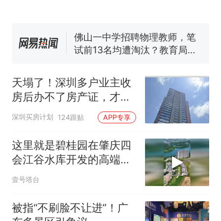
了……
台风"白海豚"中心附近最大风
力已达15级 最新研判
佛山一中学招聘物理教师，笔
试前13名均遭淘汰？教育局：
已叫停招聘，成立调查组全面
笔试第一被第二名传话劝弃考
核查
官方通报
天塌了！深圳多户业主收
那个在床头放菜刀的女孩，
热
房后办不了房产证，才发
因老师一句“跟我回家”改写了
现房子被查封了
人生
深圳买房计划
124跟贴
APP专享
这里就是碧桂园在肇庆四
会江谷水库开发的高端小
区
壹号塔台
被指“不刷脸不让进”！广