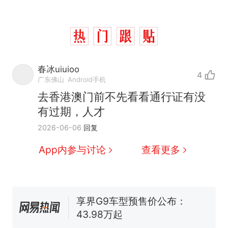
那个在床头放菜刀的女孩，
热
春冰uiuioo
4
因老师一句“跟我回家”改写了
广东佛山
Android手机
人生
费大厨“全国小炒肉大王”称
新
去香港澳门前不先看看通行证有没
号，仅凭视频评出？中国烹饪
有过期，人才
协会回应
台风"白海豚"中心附近最大风
2026-06-06
回复
力已达15级 最新研判
笔试第一被第二名传话劝弃考
App内参与讨论
查看更多
官方通报
佛山一中学招聘物理教师，笔
试前13名均遭淘汰？教育局：
已叫停招聘，成立调查组全面
享界G9车型预售价公布：
核查
43.98万起