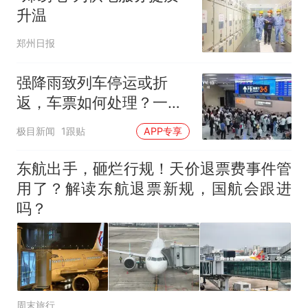
升温
郑州日报
强降雨致列车停运或折
返，车票如何处理？一文
梳理
极目新闻
1跟贴
APP专享
东航出手，砸烂行规！天价退票费事件管
用了？解读东航退票新规，国航会跟进
吗？
周末旅行