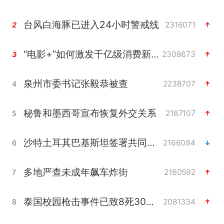
台风白海豚已进入24小时警戒线
2316071
2
“电影+”如何激发千亿级消费新活力？
2308673
3
泉州市委书记张毅恭被查
2238707
4
秘鲁和墨西哥宣布恢复外交关系
2187107
5
沙特土耳其巴基斯坦签署共同防务协议
2166094
6
多地严查未成年飙车炸街
2160592
7
泰国校园枪击事件已致8死30余伤
2081334
8