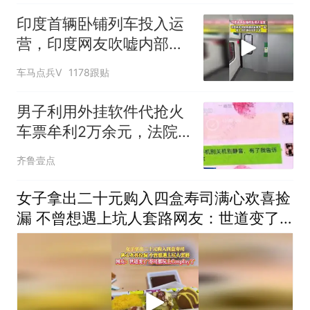
印度首辆卧铺列车投入运
营，印度网友吹嘘内部设
施一流科技感十足
车马点兵V
1178跟贴
男子利用外挂软件代抢火
车票牟利2万余元，法院
判了
齐鲁壹点
女子拿出二十元购入四盒寿司满心欢喜捡
漏 不曾想遇上坑人套路网友：世道变了
寿司都玩上Cospla