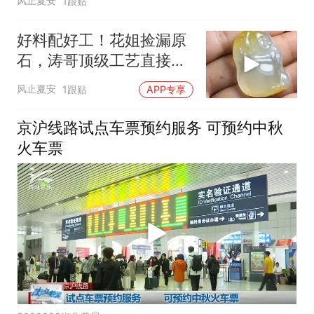
风止夏安
1跟贴
好料配好工！花姐捡漏原
石，涛哥顶级工艺直接封
神
风止夏安
1跟贴
APP专享
京沪线路试点车票预约服务 可预约中秋
火车票