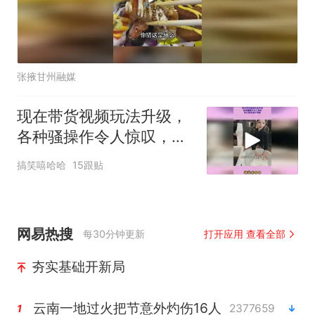
张掖甘州融媒
现在带货视频玩法升级，
各种骚操作令人惊叹，进
化程度超乎想象
搞笑嘻哈哈
15跟贴
网易热搜
每30分钟更新
打开应用 查看全部
夯实基础开新局
云南一地过火把节意外灼伤16人
2377659
1