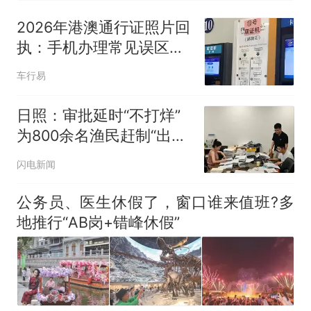
那个在床头放菜刀的女孩，
热
因老师一句“跟我回家”改写了
2026年港澳通行证照片回
人生
执：手机办理常见误区与
应对方法
车行易
日照：审批延时“不打烊”
为800余名渔民赶制“出海
通行证”
闪电新闻
公务员、医生休假了，窗口谁来值班?多
地推行“AB岗+错峰休假”