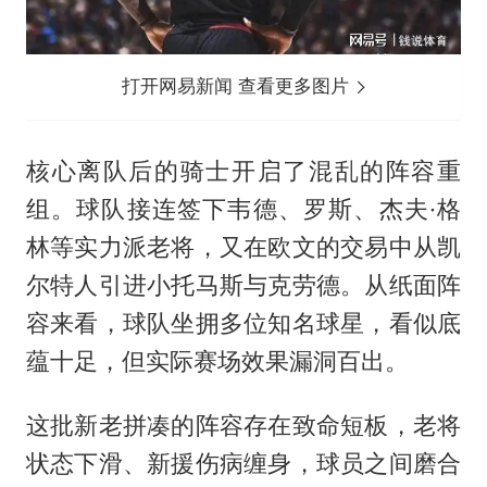
打开网易新闻 查看更多图片
核心离队后的骑士开启了混乱的阵容重
组。球队接连签下韦德、罗斯、杰夫·格
林等实力派老将，又在欧文的交易中从凯
尔特人引进小托马斯与克劳德。从纸面阵
容来看，球队坐拥多位知名球星，看似底
蕴十足，但实际赛场效果漏洞百出。
这批新老拼凑的阵容存在致命短板，老将
状态下滑、新援伤病缠身，球员之间磨合