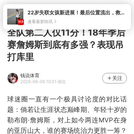
打开
全队第二人仅11分！18年季后
赛詹姆斯到底有多强？表现吊
打库里
钱说体育
关注
2026-06-06 10:51
·湖北
球迷圈一直有一个极具讨论度的对比话
题：倘若让生涯状态巅峰期、年轻十岁的
勒布朗·詹姆斯，对上如今两连MVP在身
的亚历山大，谁的赛场统治力更胜一筹？