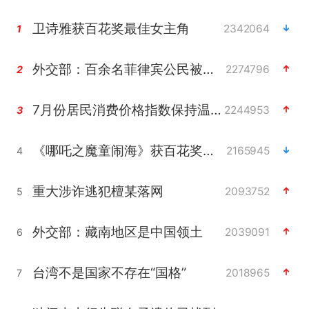
卫诗雅获百花奖最佳女主角
2342064
1
外交部：百余名菲律宾公民被依法处理
2274796
2
7月份居民消费价格指数保持温和上涨
2244953
3
《哪吒之魔童闹海》获百花奖最佳影片奖
2165945
4
重大涉诈逃犯檀某落网
2093752
5
外交部：藏南地区是中国领土
2039091
6
台湾不是国家不存在“国格”
2018965
7