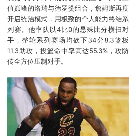
值巅峰的洛瑞与德罗赞组合，詹姆斯再度
开启统治模式，用极致的个人能力终结系
列赛。他率队以4比0的悬殊比分横扫对
手，整轮系列赛场均砍下34分8.3篮板
11.3助攻，投篮命中率高达55.3%，攻防
传全方位压制对手。