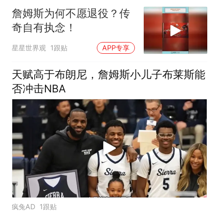
詹姆斯为何不愿退役？传
奇自有执念！
星星世界观
1跟贴
APP专享
天赋高于布朗尼，詹姆斯小儿子布莱斯能
否冲击NBA
疯兔AD
1跟贴