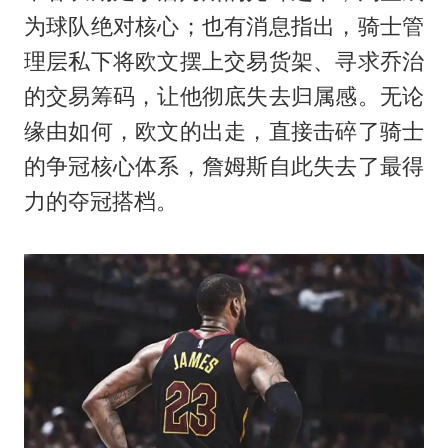
为球队绝对核心；也有消息指出，骑士管
理层私下将欧文摆上交易货架、寻求乔治
的交易筹码，让他彻底失去归属感。无论
缘由如何，欧文的出走，直接击碎了骑士
的争冠核心体系，詹姆斯自此失去了最得
力的夺冠搭档。