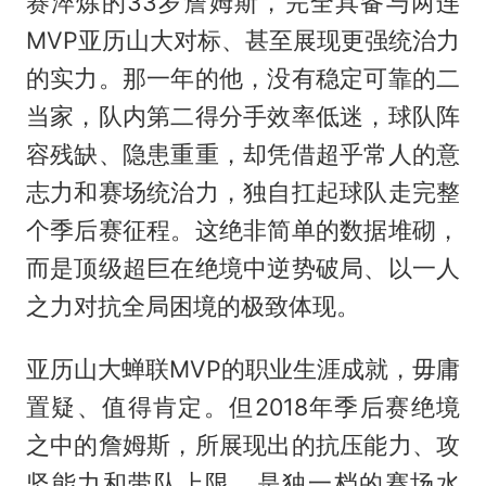
赛淬炼的33岁詹姆斯，完全具备与两连
MVP亚历山大对标、甚至展现更强统治力
的实力。那一年的他，没有稳定可靠的二
当家，队内第二得分手效率低迷，球队阵
容残缺、隐患重重，却凭借超乎常人的意
志力和赛场统治力，独自扛起球队走完整
个季后赛征程。这绝非简单的数据堆砌，
而是顶级超巨在绝境中逆势破局、以一人
之力对抗全局困境的极致体现。
亚历山大蝉联MVP的职业生涯成就，毋庸
置疑、值得肯定。但2018年季后赛绝境
之中的詹姆斯，所展现出的抗压能力、攻
坚能力和带队上限，是独一档的赛场水