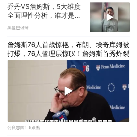
乔丹VS詹姆斯，5大维度
全面理性分析，谁才是历
史第一人？
黑曼巴谈球
詹姆斯76人首战惊艳，布朗、埃奇库姆被
打爆，76人管理层惊叹！詹姆斯首秀炸裂
公良志国f
6跟贴