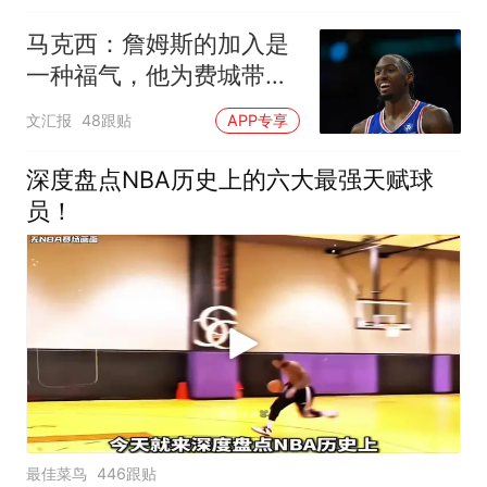
马克西：詹姆斯的加入是
一种福气，他为费城带来
谦逊
文汇报
48跟贴
APP专享
深度盘点NBA历史上的六大最强天赋球
员！
最佳菜鸟
446跟贴