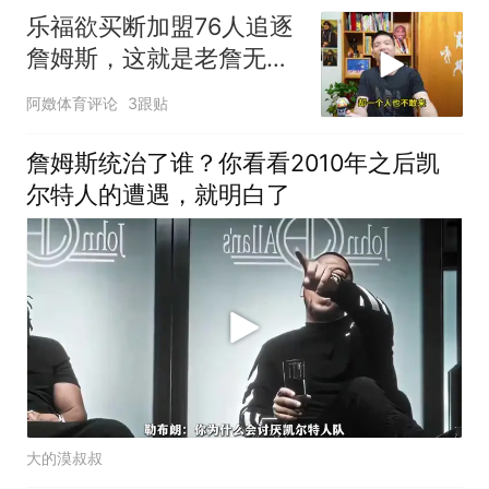
乐福欲买断加盟76人追逐
詹姆斯，这就是老詹无与
伦比的人格魅力
阿嬍体育评论
3跟贴
詹姆斯统治了谁？你看看2010年之后凯
尔特人的遭遇，就明白了
大的漠叔叔