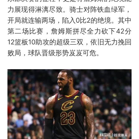
力展现得淋漓尽致。骑士对阵铁血绿军，
开局就连输两场，陷入0比2的绝境。其中
第二场比赛，詹姆斯拼尽全力砍下42分
12篮板10助攻的超级三双，依旧无力挽回
败局，球队晋级形势岌岌可危。