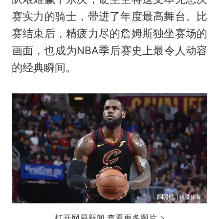
赛实力的骑士，带进了年度最高舞台。比
赛结束后，精疲力尽的詹姆斯独坐赛场的
画面，也成为NBA季后赛史上最令人动容
的经典瞬间。
打开网易新闻 查看更多图片