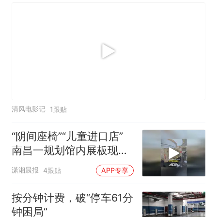
清风电影记
1跟贴
“阴间座椅”“儿童进口店”
南昌一规划馆内展板现异
常字样 回应：学生作品，
潇湘晨报
4跟贴
APP专享
已撤掉
按分钟计费，破“停车61分
钟困局”