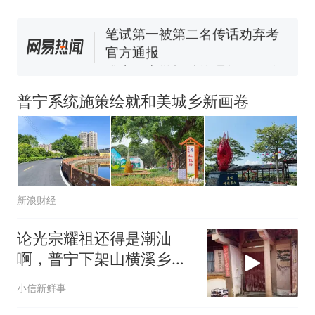
笔试第一被第二名传话劝弃考
官方通报
佛山一中学招聘物理教师，笔
试前13名均遭淘汰？教育局：
已叫停招聘，成立调查组全面
台风"白海豚"中心附近最大风
核查
力已达15级 最新研判
普宁系统施策绘就和美城乡新画卷
那个在床头放菜刀的女孩，
热
因老师一句“跟我回家”改写了
人生
新浪财经
论光宗耀祖还得是潮汕
啊，普宁下架山横溪乡首
次有学生录取北大
小信新鲜事