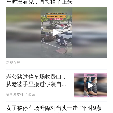
车时没看见，直接撞了上来
新观在线
老公路过停车场收费口，
从老婆手里接过假装自己
掏钱，这是男士最后的面
搞笑皮皮柚
1跟贴
子！
女子被停车场升降杆当头一击 “平时9点