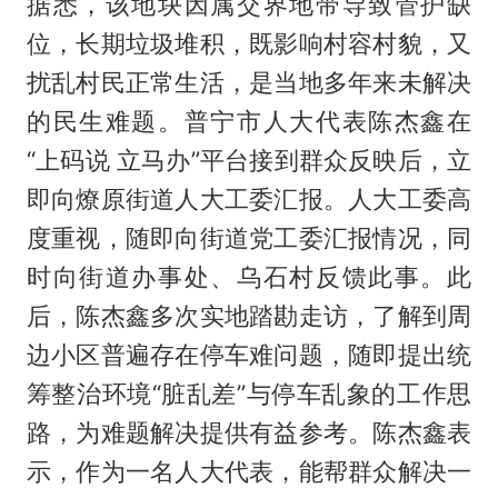
据悉，该地块因属交界地带导致管护缺
位，长期垃圾堆积，既影响村容村貌，又
扰乱村民正常生活，是当地多年来未解决
的民生难题。普宁市人大代表陈杰鑫在
“上码说 立马办”平台接到群众反映后，立
即向燎原街道人大工委汇报。人大工委高
度重视，随即向街道党工委汇报情况，同
时向街道办事处、乌石村反馈此事。此
后，陈杰鑫多次实地踏勘走访，了解到周
边小区普遍存在停车难问题，随即提出统
筹整治环境“脏乱差”与停车乱象的工作思
路，为难题解决提供有益参考。陈杰鑫表
示，作为一名人大代表，能帮群众解决一