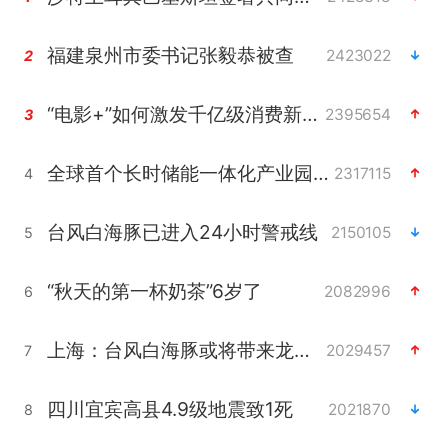
福建泉州市委书记张毅恭被查
2423022
2
“电影+”如何激发千亿级消费新活力？
2395654
3
全球首个长时储能一体化产业园量产
2317115
4
台风白海豚已进入24小时警戒线
2150105
5
“秋天的第一杯奶茶”6岁了
2082996
6
上海：台风白海豚或将带来龙卷风
2029457
7
四川宜宾高县4.9级地震致1死
2021870
8