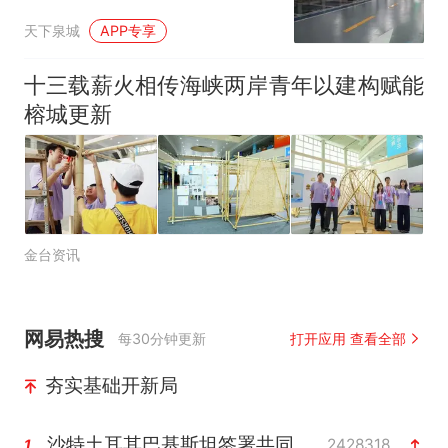
天下泉城
APP专享
十三载薪火相传海峡两岸青年以建构赋能
榕城更新
金台资讯
网易热搜
每30分钟更新
打开应用 查看全部
夯实基础开新局
沙特土耳其巴基斯坦签署共同防务协议
2428318
1