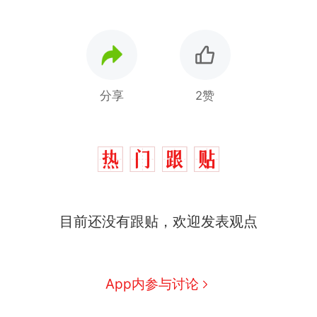
分享
2赞
那个在床头放菜刀的女孩，
热
目前还没有跟贴，欢迎发表观点
因老师一句“跟我回家”改写了
人生
费大厨“全国小炒肉大王”称
新
号，仅凭视频评出？中国烹饪
协会回应
美国渔民钓获鲨鱼徒手将其拽
App内参与讨论
回大海 目击者直呼震惊 （视频
来源：参考消息）