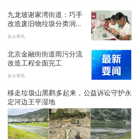
九龙坡谢家湾街道：巧手
改造废旧物垃圾分类润童
心
金台资讯
北京金融街街道雨污分流
改造工程全面完工
金台资讯
移走垃圾山黑鹳多起来，公益诉讼守护永
定河边王平湿地