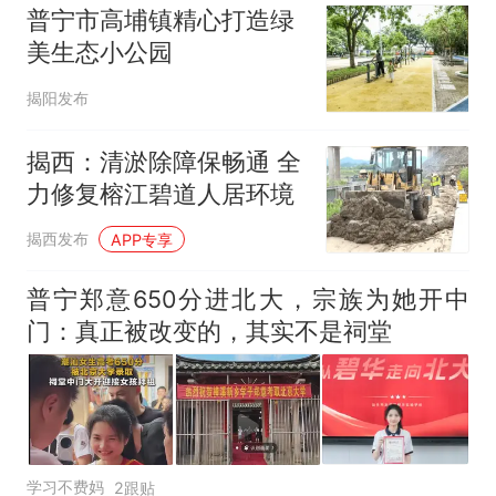
普宁市高埔镇精心打造绿
美生态小公园
揭阳发布
揭西：清淤除障保畅通 全
力修复榕江碧道人居环境
揭西发布
APP专享
普宁郑意650分进北大，宗族为她开中
门：真正被改变的，其实不是祠堂
学习不费妈
2跟贴