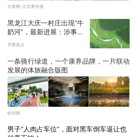
北青网-北京青年报
黑龙江大庆一村庄出现“牛
奶河”，最新进展：涉事蒜
片厂已被查封
齐鲁壹点
一条骑行绿道，一个康养品牌，一片联动
发展的体旅融合版图
忻州网
男子“人肉占车位”，面对黑车倒车逼让也