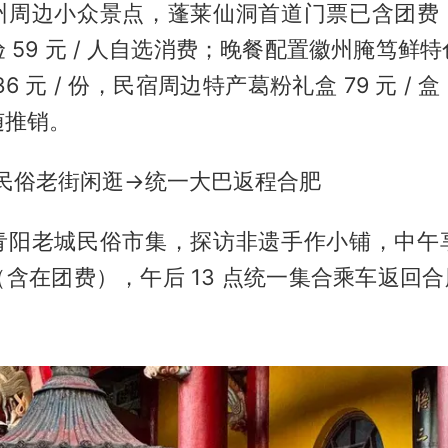
州周边小众景点，蓬莱仙洞首道门票已含团费
 59 元 / 人自选消费；晚餐配置徽州腌笃鲜
6 元 / 份，民宿周边特产葛粉礼盒 79 元 /
随推销。
阳民俗老街闲逛→统一大巴返程合肥
青阳老城民俗市集，探访非遗手作小铺，中午
含在团费），午后 13 点统一集合乘车返回合