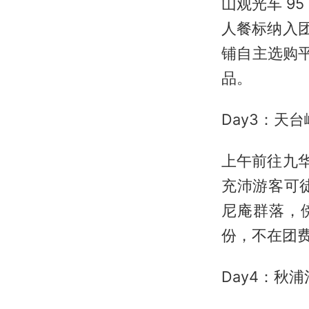
山观光车 95
人餐标纳入团
铺自主选购平
品。
Day3：天
上午前往九华
充沛游客可
尼庵群落，傍
份，不在团
Day4：秋