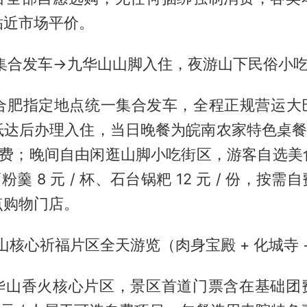
贴近市场平价。
肥集合发车→九华山山脚入住，夜游山下民俗小
 点合肥指定地点统一集合发车，全程正规营运大
达后办理入住，当日晚餐为皖南农家特色桌餐，
入团费；晚间自由闲逛山脚小吃街区，游客自选美
、葛粉羹 8 元 / 杯、石台锅粑 12 元 / 份，按
点购物门店。
华山核心祈福片区全天游览（肉身宝殿 + 化城寺 
华山香火核心片区，景区首道门票含在基础团