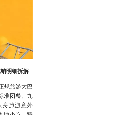
花销明细拆解
返正规旅游大巴
正标准团餐、九
人身旅游意外
本地小吃、特