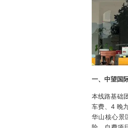
一、中望国际
本线路基础团
车费、4 晚
华山核心景
险，自费项