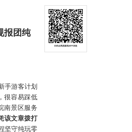
规报团纯
扫码去网易新闻APP浏览
地新手游客计划
，很容易踩低
皖南景区服务
凭该文章拨打
程坚守纯玩零