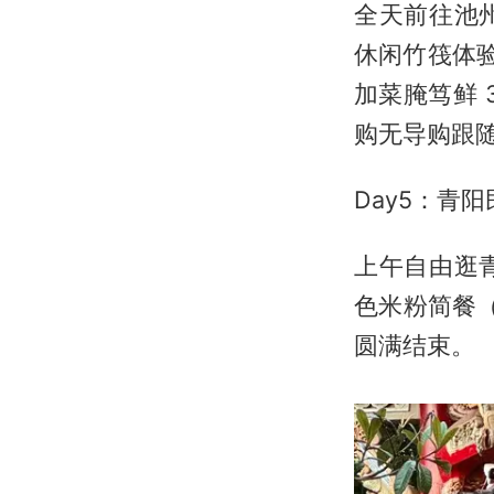
全天前往池
休闲竹筏体验
加菜腌笃鲜 3
购无导购跟
Day5：青
上午自由逛
色米粉简餐（
圆满结束。