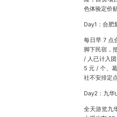
色体验定价
Day1：合
每日早 7
脚下民宿，抵
/ 人已计
5 元 / 个
社不安排定
Day2：九
全天游览九