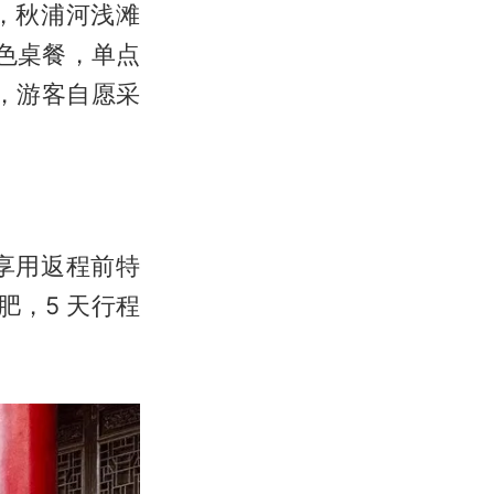
，秋浦河浅滩
特色桌餐，单点
 盒，游客自愿采
享用返程前特
肥，5 天行程