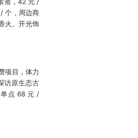
斋，42 元 /
/ 个，周边商
价香火、开光饰
自费项目，体力
探访原生态古
 68 元 /