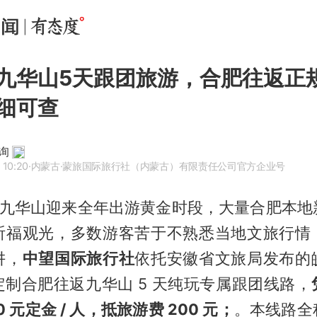
九华山5天跟团旅游，合肥往返正
细可查
询
 10:20
·内蒙古
·蒙旅国际旅行社（内蒙古）有限责任公司官方企业号
皖南九华山迎来全年出游黄金时段，大量合肥本
祈福观光，多数游客苦于不熟悉当地文旅行情
阱，
中望国际旅行社
依托安徽省文旅局发布的
制合肥往返九华山 5 天纯玩专属跟团线路，
0 元定金 / 人，抵旅游费 200 元；
。本线路全