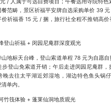
 元 / 人属于可选自费项目；午餐选用寺院特色素
餐范畴，景区祈福平安牌自选采购单价 39 元 
价祈福香 15 元 / 捆，旅行社全程不推销高
台峰登山祈福 + 闵园尼庵群深度观光
山地标天台峰，登山索道单程 78 元为自愿
徒步登山免索道开销；午后走进闵园尼庵群，
晚去往太平湖近郊湿地，湖边特色鱼头锅仔单点
费清单内。
浦河竹筏体验 + 蓬莱仙洞地质观光