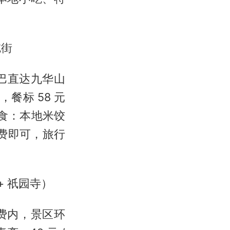
吃街
巴直达九华山
餐标 58 元
食：本地米饺
需自费即可，旅行
+ 祇园寺）
费内，景区环