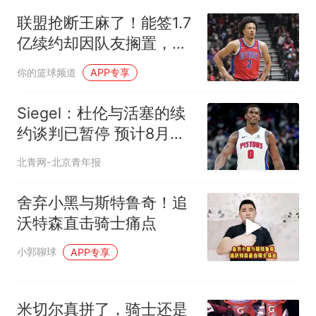
试前13名均遭淘汰？教育局：
联盟抢断王麻了！能签1.7
已叫停招聘，成立调查组全面
笔试第一被第二名传话劝弃考
亿续约却因队友搁置，活
核查
官方通报
塞遭遇勇士悲剧
那个在床头放菜刀的女孩，
热
你的篮球频道
APP专享
因老师一句“跟我回家”改写了
人生
Siegel：杜伦与活塞的续
约谈判已暂停 预计8月下
旬重启
北青网-北京青年报
舍弃小黑与斯特鲁奇！追
沃特森直击骑士痛点
小郭聊球
APP专享
米切尔真拼了，骑士还是