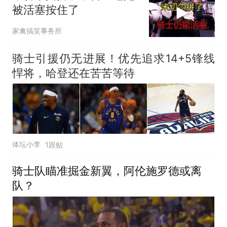
被活塞按住了
家禽搞笑事务所
骑士引援仍无进展！优先追求14+5锋线
悍将，哈登还在苦苦等待
体坛小李
1跟贴
骑士队瞄准掘金新翼，阿伦施罗德或离
队？