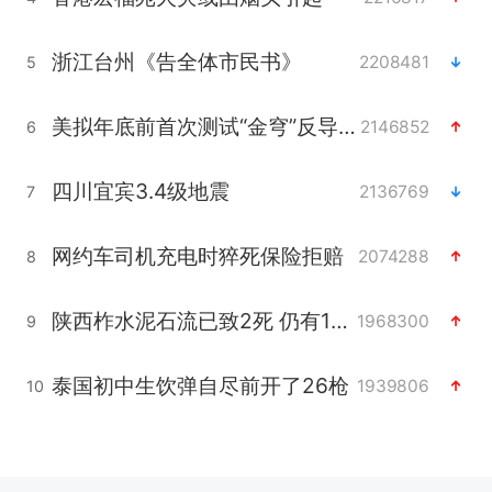
浙江台州《告全体市民书》
2208481
5
美拟年底前首次测试“金穹”反导系统
2146852
6
四川宜宾3.4级地震
2136769
7
网约车司机充电时猝死保险拒赔
2074288
8
陕西柞水泥石流已致2死 仍有1人失联
1968300
9
泰国初中生饮弹自尽前开了26枪
1939806
10