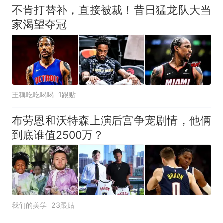
不肯打替补，直接被裁！昔日猛龙队大当
家渴望夺冠
王稱吃吃喝喝
1跟贴
布劳恩和沃特森上演后宫争宠剧情，他俩
到底谁值2500万？
我们的美学
23跟贴