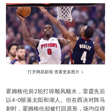
打开网易新闻 查看更多图片
霍姆格伦前2轮打得顺风顺水，雷霆先后
以4-0斩落太阳和湖人。但在西决对阵马
刺时，霍姆格伦却被打回原形，场均仅得