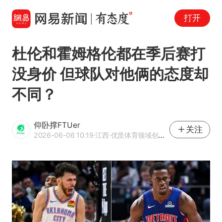
打开
杜伦和霍姆格伦都在季后赛打
没身价 但球队对他俩的态度却
不同？
仰卧撑FTUer
关注
2026-06-06 10:19
·江西
·优质体育领域创作者