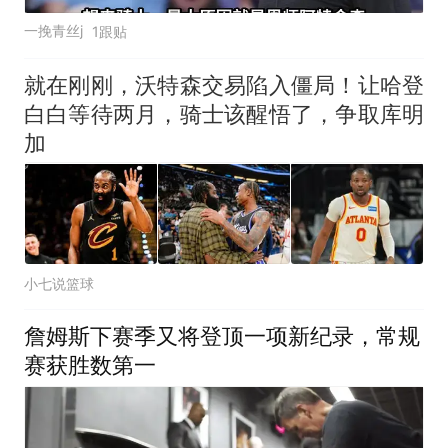
一挽青丝j
1跟贴
就在刚刚，沃特森交易陷入僵局！让哈登
白白等待两月，骑士该醒悟了，争取库明
加
小七说篮球
詹姆斯下赛季又将登顶一项新纪录，常规
赛获胜数第一