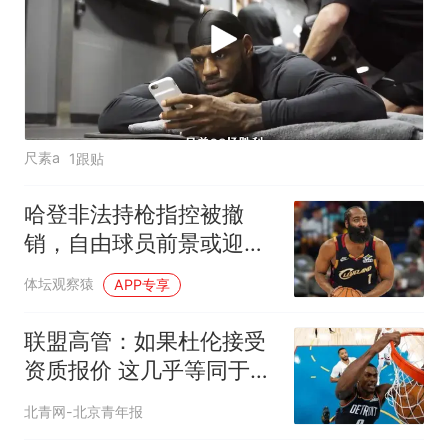
尺素a
1跟贴
哈登非法持枪指控被撤
销，自由球员前景或迎转
机：一项关键决定落下
体坛观察猿
APP专享
联盟高管：如果杜伦接受
资质报价 这几乎等同于判
死刑
北青网-北京青年报