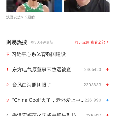
浅夏安然n
2跟贴
网易热搜
每30分钟更新
打开应用 查看全部
习近平心系体育强国建设
东方电气原董事宋致远被查
2405423
1
台风白海豚闭眼了
2393833
2
“China Cool”火了，老外爱上中国避暑游
2261990
3
香港宏福苑火灾或由烟头引起
2216817
4