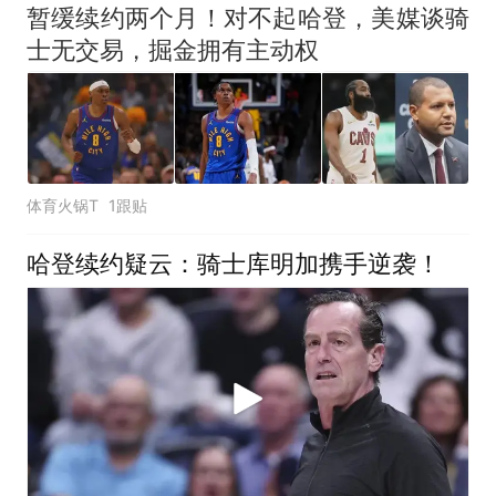
暂缓续约两个月！对不起哈登，美媒谈骑
士无交易，掘金拥有主动权
体育火锅T
1跟贴
哈登续约疑云：骑士库明加携手逆袭！