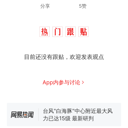
分享
5赞
目前还没有跟贴，欢迎发表观点
那个在床头放菜刀的女孩，
热
因老师一句“跟我回家”改写了
人生
费大厨“全国小炒肉大王”称
新
App内参与讨论
号，仅凭视频评出？中国烹饪
协会回应
搬家报价570元，搬到楼下交
5060元才肯搬上楼！女子傻眼
了……
台风"白海豚"中心附近最大风
力已达15级 最新研判
佛山一中学招聘物理教师，笔