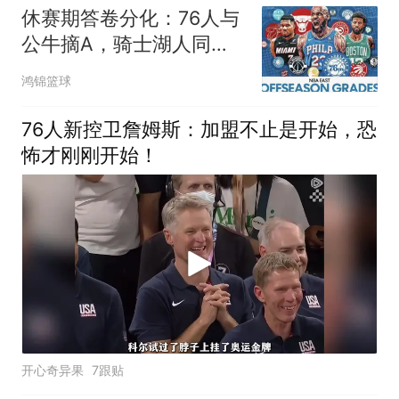
休赛期答卷分化：76人与
公牛摘A，骑士湖人同陷D
级泥潭
鸿锦篮球
76人新控卫詹姆斯：加盟不止是开始，恐
怖才刚刚开始！
开心奇异果
7跟贴