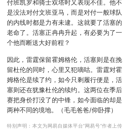
付班凯罗和骑士双塔时又表现不佳。他不
是没法对付文班亚马，而是对付一般球队
的内线时都是力有未逮。这就要了活塞的
老命了。活塞正冉冉升起，有必要为了一
个他而断送大好前程？
因此，雷霆保留霍姆格伦，活塞则是在挽
留杜伦的同时，心里又犯嘀咕。雷霆对霍
姆格伦是续了约，如今只剩履行便是，活
塞则还在犹豫杜伦的续约。这两位在季后
赛把身价打没了的中锋，如今面临的却是
两种不同的境地。（毛毛爸爸/仰卧撑）
特别声明：本文为网易自媒体平台“网易号”作者上传