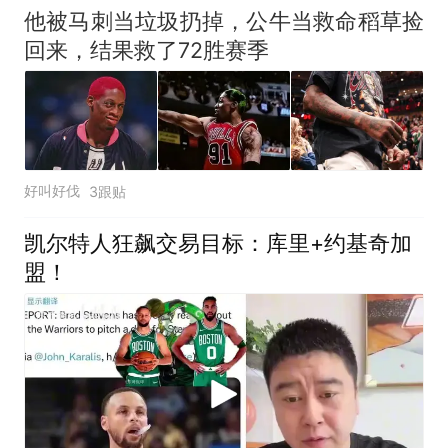
他被马刺当垃圾扔掉，公牛当救命稻草捡
回来，结果救了72胜赛季
好叫好伐
3跟贴
凯尔特人狂飙交易目标：库里+约基奇加
盟！