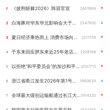
《披荆斩棘2026》阵容官宣
2401989
1
白海豚对华东华北影响会大于巴威
2347950
2
夏日经济乘热而上 消费市场向新而行
2211759
3
于东来回应胖东来近25年老店年底关闭
2208198
4
以拒绝“和平委员会”的加沙和平计划
2047715
5
浙江省甬江发生2026年第1号洪水
1960639
6
全球最大级别运输船通过长江大桥
1914320
7
独闯南太行的失联女生最后轨迹已确认
1842365
8