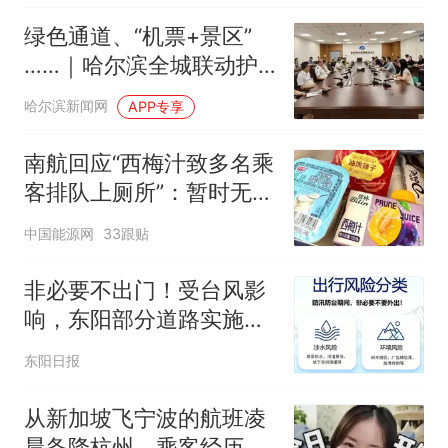
绿色通道、“机票+景区”
……｜哈尔滨全城联动护
航“电影双周”
哈尔滨新闻网
APP专享
南航回应“西梅汁致多名乘
客排队上厕所”：暂时无法
核查是否发放西梅汁
中国能源网
33跟贴
非必要不出门！受台风影
响，东阳部分道路实施交
通管制，公交、铁路停运
东阳日报
从新加坡飞宁波的航班凌
晨备降杭州，乘客经历惊