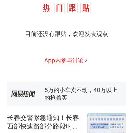
全部作废，公平么？
全球唯一没有法定首都的国
新
家，刚改国名，总统就邀请中
国大使骑行绕了几乎整个国境
搬家报价570元，搬到楼下交
目前还没有跟贴，欢迎发表观点
线一圈，还曾两次到中国寻根
5060元才肯搬上楼！女子傻眼
了……
视频丨只要一枚命中就能让航
母瘫痪 轰-6J实力有多强？
空调24小时开着反而更省电？
App内参与讨论
电力部门回应
5万的小车卖不动，40万以上
的抢着买
十多万人报名的考试，成绩
热
全部作废，公平么？
长春交警紧急通知！长春
西部快速路部分路段时段