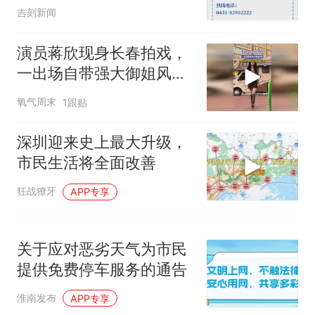
开放交通
吉刻新闻
演员蒋欣现身长春拍戏，
一出场自带强大御姐风
范，拍摄者：这是原相
氧气周末
1跟贴
机，没带一点美颜
深圳迎来史上最大升级，
市民生活将全面改善
狂战獠牙
APP专享
关于应对恶劣天气为市民
提供免费停车服务的通告
淮南发布
APP专享