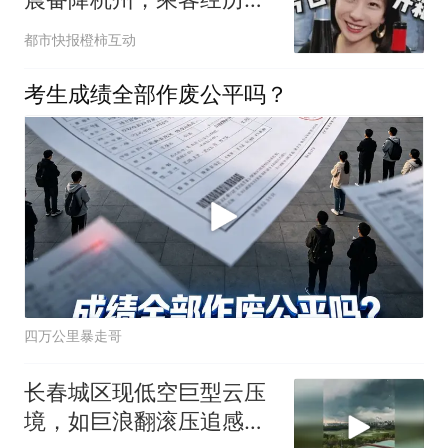
魂一夜：颠簸持续了一个
都市快报橙柿互动
多小时，机翼一直抖动左
右晃
考生成绩全部作废公平吗？
四万公里暴走哥
长春城区现低空巨型云压
境，如巨浪翻滚压追感十