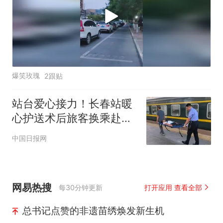
爆笑玫瑰
2跟贴
站台爱心接力！长春站暖
心护送术后旅客换乘赴长
白山
中国日报网
网易热搜
每30分钟更新
打开应用 查看全部
总书记点赞的非遗苗绣焕发新生机