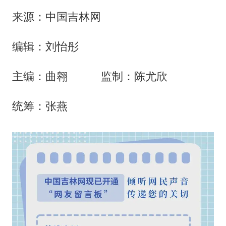
来源：中国吉林网
编辑：刘怡彤
主编：曲翱 监制：陈尤欣
统筹：张燕