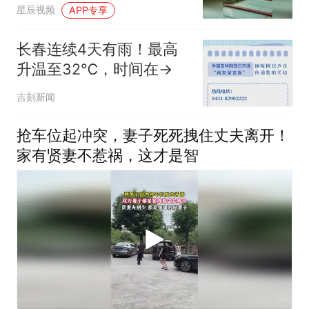
足
星辰视频
APP专享
长春连续4天有雨！最高
升温至32℃，时间在→
吉刻新闻
抢车位起冲突，妻子死死拽住丈夫离开！
家有贤妻不惹祸，这才是智