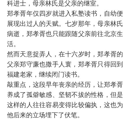
科进士，母亲林氏是父亲的继室。
郑孝胥年仅四岁就进入私塾读书，自幼便
展现出过人的天赋。七岁那年，母亲林氏
病逝，郑孝胥也只能跟随父亲前往北京生
活。
然而天意捉弄人，在十六岁时，郑孝胥的
父亲郑守廉也撒手人寰，郑孝胥只得回到
福建老家，继续闭门读书。
敲重点，这段早年丧亲的经历，让郑孝胥
养成了孤僻敏感、坚韧不拔的性格，但是
这样的人往往容易变得比较偏执，这也为
他后来的立场埋下了伏笔。