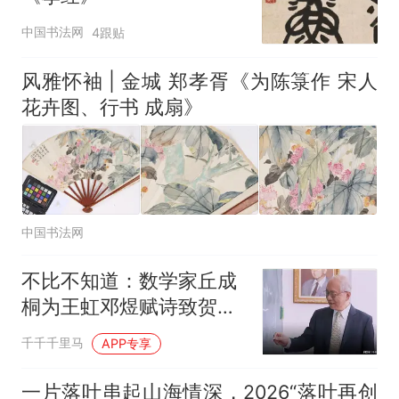
中国书法网
4跟贴
风雅怀袖 | 金城 郑孝胥《为陈箓作 宋人
花卉图、行书 成扇》
中国书法网
不比不知道：数学家丘成
桐为王虹邓煜赋诗致贺，
书法家在抄录古人
千千千里马
APP专享
一片落叶串起山海情深，2026“落叶再创