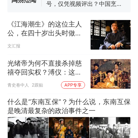
在车辆行驶中爬上车顶跳舞。
（新京报）
笔试第一被第二名传话劝弃考
官方通报
《江海潮生》的这位主人
惊艳！字都飘起来了 博主在田
公，在四十岁出头时做出
间创作“悬浮字” 网友：真·裸眼
了重大的人生决定
3D！
西班牙飞地休达边境，摩洛
热
文汇报
哥士兵搬起大石块投向移民引
争议，此前一天内数万人从摩
光绪帝为何不直接杀掉慈
洛哥涌入西班牙
禧夺回实权？溥仪：这三
个后果他无法承担
青史卷中人
2跟贴
APP专享
什么是“东南互保”？为什么说，东南互保
是晚清最复杂的政治事件之一