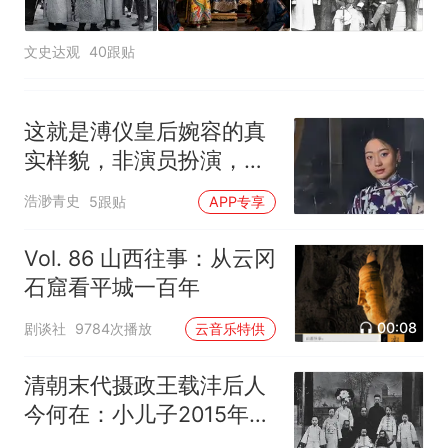
文史达观
40跟贴
这就是溥仪皇后婉容的真
实样貌，非演员扮演，货
真价实的罕见照片
浩渺青史
5跟贴
APP专享
Vol. 86 山西往事：从云冈
石窟看平城一百年
00:08
剧谈社
9784次播放
云音乐特供
清朝末代摄政王载沣后人
今何在：小儿子2015年去
世，长孙副厅退休