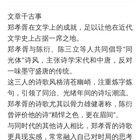
文章千古事
郑孝胥在文学上的成就，足以让他在近代
文学史上占据一席之地。
郑孝胥与陈衍、陈三立等人共同倡导“同
光体”诗风，主张诗学宋代和中唐，反对
一味墨守盛唐的传统。
这三人的诗歌风格清苍幽峭，注重炼字炼
句，引领了同治、光绪年间的诗坛潮流。
郑孝胥的诗歌尤其以骨力雄健著称，陈衍
曾评价他的诗“精悍之色，更在眉间”。
与同时代的其他诗人相比，郑孝胥的诗歌
更具现实感，常常融入自己对时局的思考