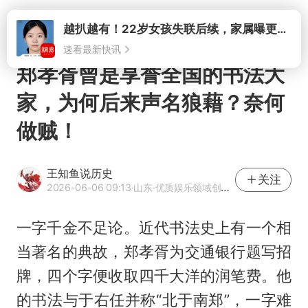
打开
越扒越有！22岁女孩失联后续，家属曝更多内幕，失联原因让人不解
速看最新快讯
郑孝胥曾是享誉全国的书法大
家，为何后来声名狼藉？奈何
做贼！
王知鱼说历史
关注
2026-06-06 09:13
·山东
·优质娱乐领域创作者
一字千金不足论。近代书法史上有一个相
当著名的典故，郑孝胥为交通银行题写招
牌，四个字便收取四千大洋的润笔费。他
的书法与于右任并称“北于南郑”，一字难