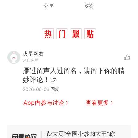
分享
6赞
火星网友
来自火星
雁过留声人过留名，请留下你的精
妙评论！🍺
西班牙飞地休达边境，摩洛
热
2026-06-06
回复
哥士兵搬起大石块投向移民引
争议，此前一天内数万人从摩
男子上山采菌偶然发现鸡枞
新
App内参与讨论
查看更多
洛哥涌入西班牙
菌窝，原地守1天等它长大：挖
了140多朵
费大厨“全国小炒肉大王”称
号，仅凭视频评出？中国烹饪
协会回应
美国一场追捕行动中，一男子