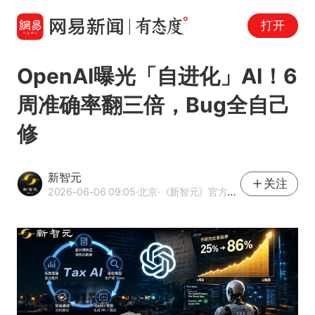
打开
OpenAI曝光「自进化」AI！6
周准确率翻三倍，Bug全自己
修
新智元
关注
2026-06-06 09:05
·北京
·《新智元》官方网易号