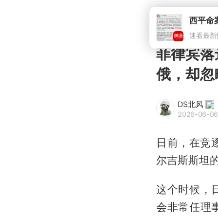
西平命
速看最新
菲律宾落
俄，却忽
DS北风
2026-06-06
日前，在竞
尔吉斯斯坦
这个时候，
会非常任理