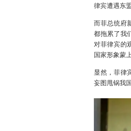
律宾遭遇东
而菲总统府
都拖累了我
对菲律宾的
国家形象蒙
显然，菲律
妄图甩锅我