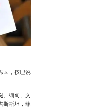
席国，按理说
挝、缅甸、文
吉斯斯坦，菲