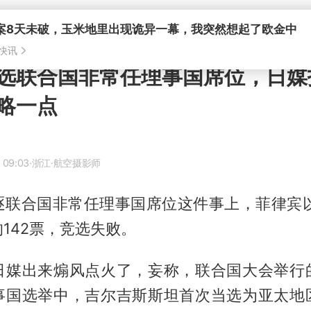
案8天未破，玉米地里出现诡异一幕，我突然想起了欧金中
快讯
选联合国非常任理事国席位，日媒
略一点
 09:03
·浙江
·航空摄影师
逐联合国非常任理事国席位这件事上，菲律宾以
的142票，竞选失败。
日媒出来煽风点火了，妄称，联合国大会举行
事国选举中，吉尔吉斯斯坦首次当选为亚太地