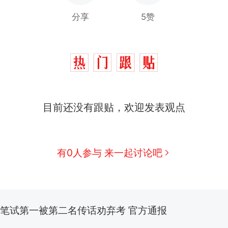
分享
5赞
制裁瓜子饺子，美国怕什么？
热
费大厨“全国小炒肉大王”称号，仅凭视频评出？中
新
目前还没有跟贴，欢迎发表观点
应
那个在床头放菜刀的女孩，因老师一句“跟我回家”改
男子上山采菌偶然发现鸡枞菌窝，原地守1天等它长大：
有0人参与 来一起讨论吧
朵
美国渔民钓获鲨鱼徒手将其拽回大海 目击者直呼震惊
参考消息）
笔试第一被第二名传话劝弃考 官方通报