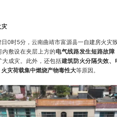
火灾
月12日0时5分，云南曲靖市富源县一自建房火灾
房内敷设在夹层上方的
电气线路发生短路故障
扩大成灾。此外，还包括
建筑防火分隔失效、
、火灾荷载集中燃烧产物毒性大
等原因。