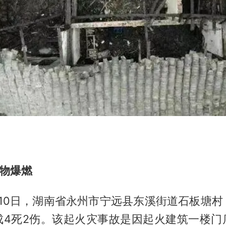
货物爆燃
0月10日，湖南省永州市宁远县东溪街道石板塘
成4死2伤。该起火灾事故是因起火建筑一楼门