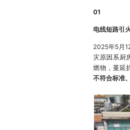
0
1
电线短路引
2025年5
灾原因系厨
燃物，蔓延
不符合标准