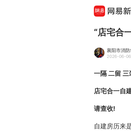
“店宅合
襄阳市消防
2026-06-06
一隔 二留 三
店宅合一自
请查收!
自建房历来