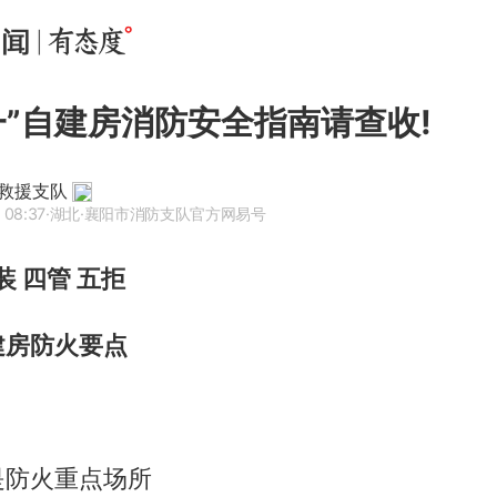
一”自建房消防安全指南请查收!
救援支队
 08:37
·湖北
·襄阳市消防支队官方网易号
装 四管 五拒
建房防火要点
是防火重点场所