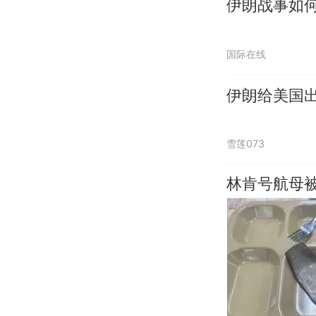
伊朗战事如何
国际在线
伊朗给美国
雪莲073
林肯号航母