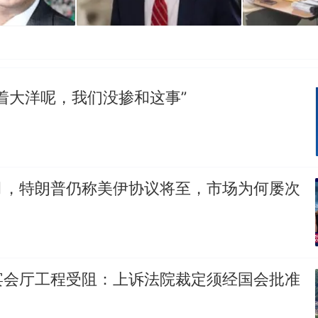
着大洋呢，我们没掺和这事”
月，特朗普仍称美伊协议将至，市场为何屡次
宴会厅工程受阻：上诉法院裁定须经国会批准