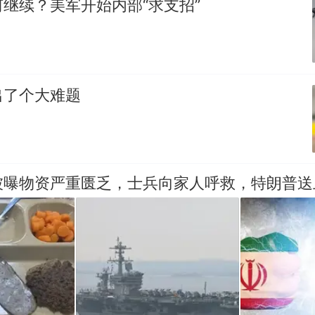
继续？美军开始内部“求支招”
出了个大难题
被曝物资严重匮乏，士兵向家人呼救，特朗普送