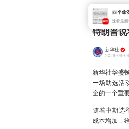
西平命
速看最新
特朗普说
新华社
2026-06-06
新华社华盛
一场助选活
企的一个重
随着中期选
成本增加，