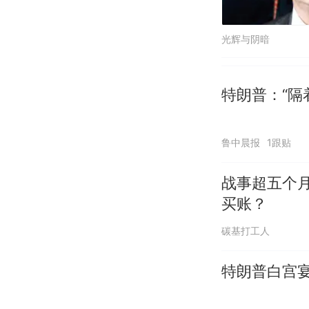
光辉与阴暗
特朗普：“隔
鲁中晨报
1跟贴
战事超五个
买账？
碳基打工人
特朗普白宫