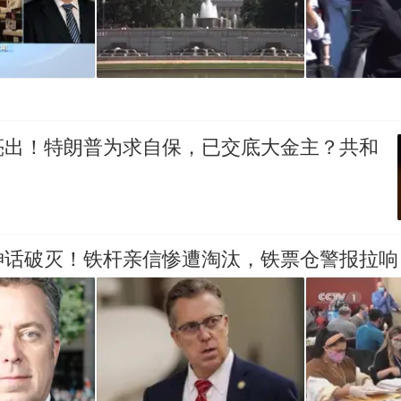
亮出！特朗普为求自保，已交底大金主？共和
神话破灭！铁杆亲信惨遭淘汰，铁票仓警报拉响