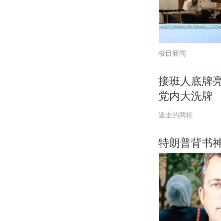
极目新闻
接班人底牌
党内大洗牌
遁走的两轮
特朗普背书