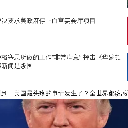
裁决要求美政府停止白宫宴会厅项目
格塞思所做的工作“非常满意” 抨击《华盛顿
假新闻是叛国
料到，美国最头疼的事情发生了？全世界都该感