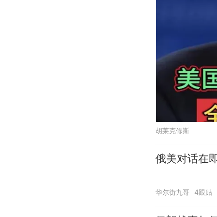
胡莱克修斯
俄美对话在即
华尔街九哥
4跟贴