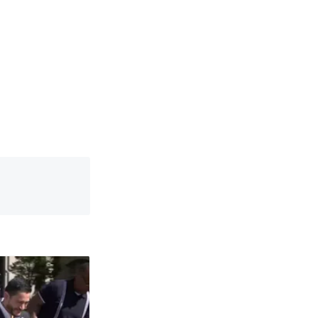
改写了人生
国烹饪协会回
 （视频来源：
育局：已叫停
改写了人生