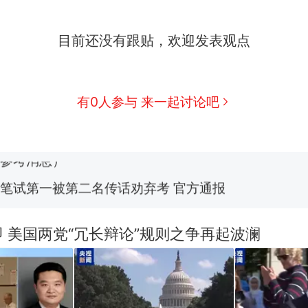
目前还没有跟贴，欢迎发表观点
那个在床头放菜刀的女孩，因老师一句“跟我回家”
热
费大厨“全国小炒肉大王”称号，仅凭视频评出？中
新
有0人参与 来一起讨论吧
应
美国渔民钓获鲨鱼徒手将其拽回大海 目击者直呼震惊
参考消息）
笔试第一被第二名传话劝弃考 官方通报
佛山一中学招聘物理教师，笔试前13名均遭淘汰？教
招聘，成立调查组全面核查
 美国两党“冗长辩论”规则之争再起波澜
台风"白海豚"中心附近最大风力已达15级 最新研判
那个在床头放菜刀的女孩，因老师一句“跟我回家”
热