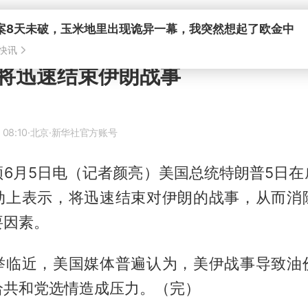
案8天未破，玉米地里出现诡异一幕，我突然想起了欧金中
快讯
将迅速结束伊朗战事
 08:10
·北京
·新华社官方账号
顿6月5日电（记者颜亮）美国总统特朗普5日在
动上表示，将迅速结束对伊朗的战事，从而消
要因素。
举临近，美国媒体普遍认为，美伊战事导致油
给共和党选情造成压力。（完）