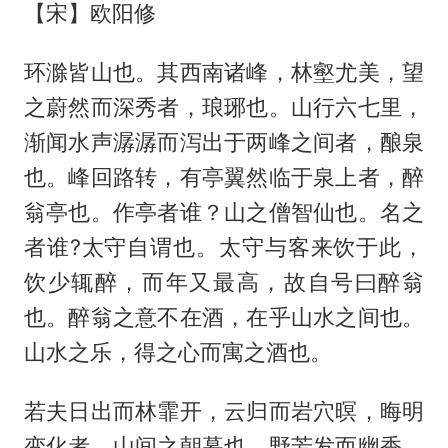
【宋】欧阳修
环滁皆山也。其西南诸峰，林壑尤美，望
之蔚然而深秀者，琅琊也。山行六七里，
渐闻水声潺潺而泻出于两峰之间者，酿泉
也。峰回路转，有亭翼然临于泉上者，醉
翁亭也。作亭者谁？山之僧智仙也。名之
者谁?太守自谓也。太守与客来饮于此，
饮少辄醉，而年又最高，故自号曰醉翁
也。醉翁之意不在酒，在乎山水之间也。
山水之乐，得之心而寓之酒也。
若夫日出而林霏开，云归而岩穴暝，晦明
变化者，山间之朝暮也。野芳发而幽香，