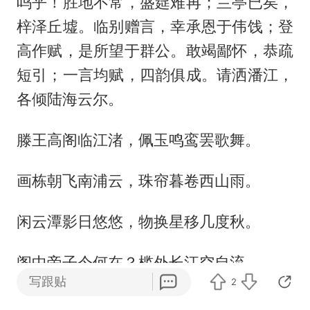
呜乎！胜地不常，盛筵难再；兰亭已矣，
梓泽丘墟。临别赠言，幸承恩于伟饯；登
高作赋，是所望于群公。敢竭鄙怀，恭疏
短引；一言均赋，四韵俱成。请洒潘江，
各倾陆海云尔。
滕王高阁临江渚，佩玉鸣鸾罢歌舞。
画栋朝飞南浦云，珠帘暮卷西山雨。
闲云潭影日悠悠，物换星移几度秋。
阁中帝子今何在？槛外长江空自流。
写跟贴
2
《出师表》