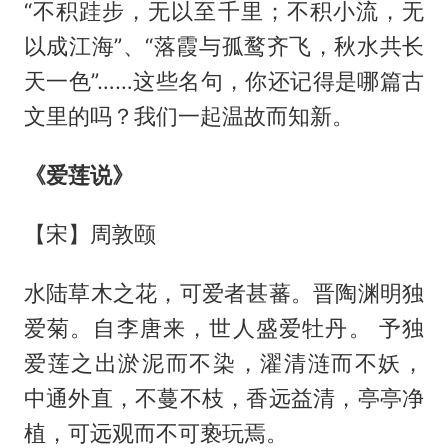
“不积跬步，无以至千里；不积小流，无
以成江海”、“落霞与孤鹜齐飞，秋水共长
天一色”……这些名句，你还记得是哪篇古
文里的吗？我们一起温故而知新。
《爱莲说》
【宋】周敦颐
水陆草木之花，可爱者甚蕃。晋陶渊明独
爱菊。自李唐来，世人盛爱牡丹。 予独
爱莲之出淤泥而不染，濯清涟而不妖，
中通外直，不蔓不枝，香远益清，亭亭净
植，可远观而不可亵玩焉。