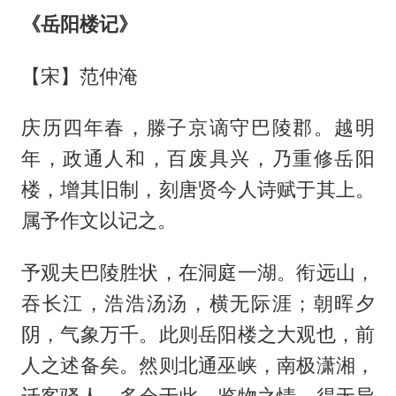
《岳阳楼记》
【宋】范仲淹
庆历四年春，滕子京谪守巴陵郡。越明
年，政通人和，百废具兴，乃重修岳阳
楼，增其旧制，刻唐贤今人诗赋于其上。
属予作文以记之。
予观夫巴陵胜状，在洞庭一湖。衔远山，
吞长江，浩浩汤汤，横无际涯；朝晖夕
阴，气象万千。此则岳阳楼之大观也，前
人之述备矣。然则北通巫峡，南极潇湘，