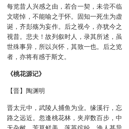
每览昔人兴感之由，若合一契，未尝不临
文嗟悼，不能喻之于怀。固知一死生为虚
诞，齐彭殇为妄作。后之视今，亦犹今之
视昔。悲夫！故列叙时人，录其所述，虽
世殊事异，所以兴怀，其致一也。后之览
者，亦将有感于斯文。
《桃花源记》
【晋】陶渊明
晋太元中，武陵人捕鱼为业。缘溪行，忘
路之远近。忽逢桃花林，夹岸数百步，中
无杂树，芳草鲜美，落英缤纷，渔人甚异