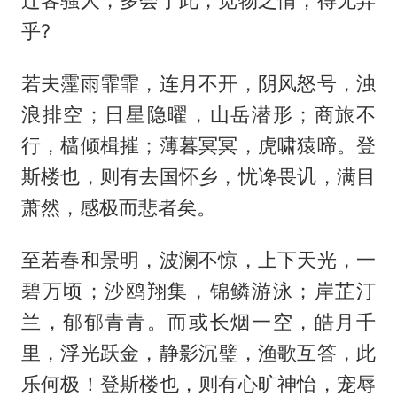
迁客骚人，多会于此，览物之情，得无异
乎?
若夫霪雨霏霏，连月不开，阴风怒号，浊
浪排空；日星隐曜，山岳潜形；商旅不
行，樯倾楫摧；薄暮冥冥，虎啸猿啼。登
斯楼也，则有去国怀乡，忧谗畏讥，满目
萧然，感极而悲者矣。
至若春和景明，波澜不惊，上下天光，一
碧万顷；沙鸥翔集，锦鳞游泳；岸芷汀
兰，郁郁青青。而或长烟一空，皓月千
里，浮光跃金，静影沉璧，渔歌互答，此
乐何极！登斯楼也，则有心旷神怡，宠辱