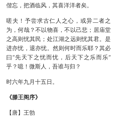
偕忘，把酒临风，其喜洋洋者矣。
嗟夫！予尝求古仁人之心，或异二者之
为，何哉？不以物喜，不以己悲；居庙堂
之高则忧其民；处江湖之远则忧其君。是
进亦忧，退亦忧。然则何时而乐耶？其必
曰“先天下之忧而忧，后天下之乐而乐”
乎？噫！微斯人，吾谁与归？
时六年九月十五日。
《滕王阁序》
【唐】王勃