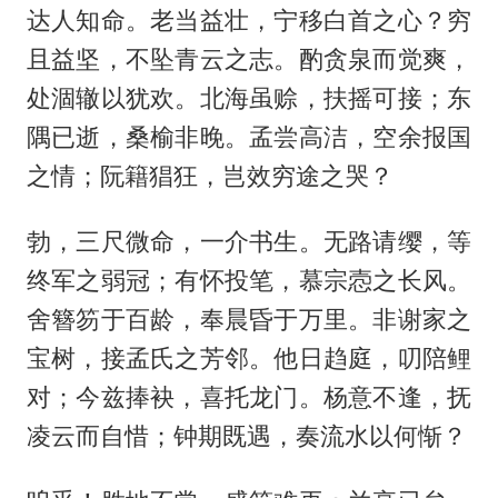
达人知命。老当益壮，宁移白首之心？穷
且益坚，不坠青云之志。酌贪泉而觉爽，
处涸辙以犹欢。北海虽赊，扶摇可接；东
隅已逝，桑榆非晚。孟尝高洁，空余报国
之情；阮籍猖狂，岂效穷途之哭？
勃，三尺微命，一介书生。无路请缨，等
终军之弱冠；有怀投笔，慕宗悫之长风。
舍簪笏于百龄，奉晨昏于万里。非谢家之
宝树，接孟氏之芳邻。他日趋庭，叨陪鲤
对；今兹捧袂，喜托龙门。杨意不逢，抚
凌云而自惜；钟期既遇，奏流水以何惭？