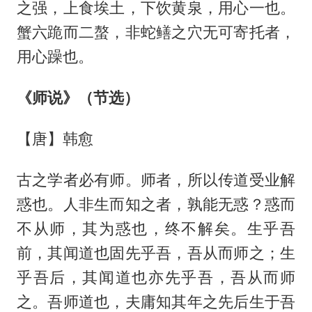
之强，上食埃土，下饮黄泉，用心一也。
蟹六跪而二螯，非蛇鳝之穴无可寄托者，
用心躁也。
《师说》（节选）
【唐】韩愈
古之学者必有师。师者，所以传道受业解
惑也。人非生而知之者，孰能无惑？惑而
不从师，其为惑也，终不解矣。生乎吾
前，其闻道也固先乎吾，吾从而师之；生
乎吾后，其闻道也亦先乎吾，吾从而师
之。吾师道也，夫庸知其年之先后生于吾