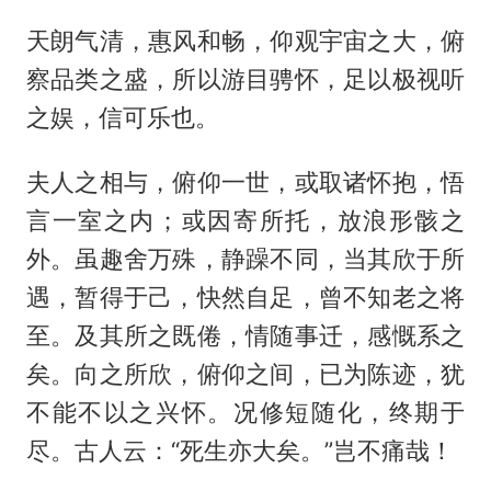
天朗气清，惠风和畅，仰观宇宙之大，俯
察品类之盛，所以游目骋怀，足以极视听
之娱，信可乐也。
夫人之相与，俯仰一世，或取诸怀抱，悟
言一室之内；或因寄所托，放浪形骸之
外。虽趣舍万殊，静躁不同，当其欣于所
遇，暂得于己，快然自足，曾不知老之将
至。及其所之既倦，情随事迁，感慨系之
矣。向之所欣，俯仰之间，已为陈迹，犹
不能不以之兴怀。况修短随化，终期于
尽。古人云：“死生亦大矣。”岂不痛哉！