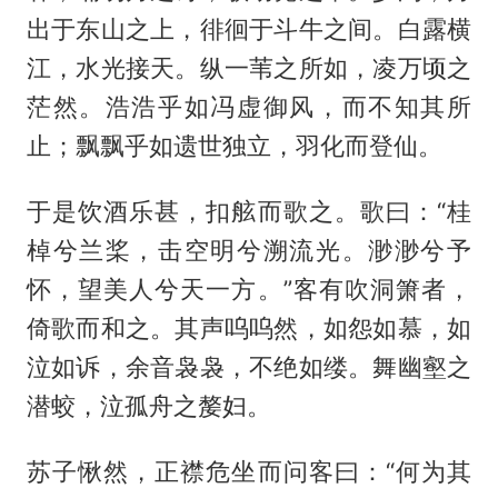
出于东山之上，徘徊于斗牛之间。白露横
江，水光接天。纵一苇之所如，凌万顷之
茫然。浩浩乎如冯虚御风，而不知其所
止；飘飘乎如遗世独立，羽化而登仙。
于是饮酒乐甚，扣舷而歌之。歌曰：“桂
棹兮兰桨，击空明兮溯流光。渺渺兮予
怀，望美人兮天一方。”客有吹洞箫者，
倚歌而和之。其声呜呜然，如怨如慕，如
泣如诉，余音袅袅，不绝如缕。舞幽壑之
潜蛟，泣孤舟之嫠妇。
苏子愀然，正襟危坐而问客曰：“何为其