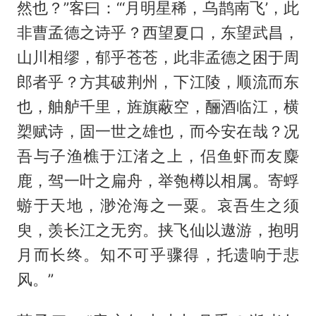
然也？”客曰：“‘月明星稀，乌鹊南飞’，此
非曹孟德之诗乎？西望夏口，东望武昌，
山川相缪，郁乎苍苍，此非孟德之困于周
郎者乎？方其破荆州，下江陵，顺流而东
也，舳舻千里，旌旗蔽空，酾酒临江，横
槊赋诗，固一世之雄也，而今安在哉？况
吾与子渔樵于江渚之上，侣鱼虾而友麋
鹿，驾一叶之扁舟，举匏樽以相属。寄蜉
蝣于天地，渺沧海之一粟。哀吾生之须
臾，羡长江之无穷。挟飞仙以遨游，抱明
月而长终。知不可乎骤得，托遗响于悲
风。”