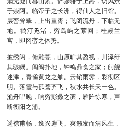
烟光凝而暮山紫。俨骖騑于上路，访风景
于崇阿。临帝子之长洲，得仙人之旧馆。
层峦耸翠，上出重霄；飞阁流丹，下临无
地。鹤汀凫渚，穷岛屿之萦回；桂殿兰
宫，即冈峦之体势。
披绣闼，俯雕甍，山原旷其盈视，川泽纡
其骇瞩。闾阎扑地，钟鸣鼎食之家；舸舰
迷津，青雀黄龙之舳。云销雨霁，彩彻区
明。落霞与孤鹜齐飞，秋水共长天一色。
渔舟唱晚，响穷彭蠡之滨，雁阵惊寒，声
断衡阳之浦。
遥襟甫畅，逸兴遄飞。爽籁发而清风生，