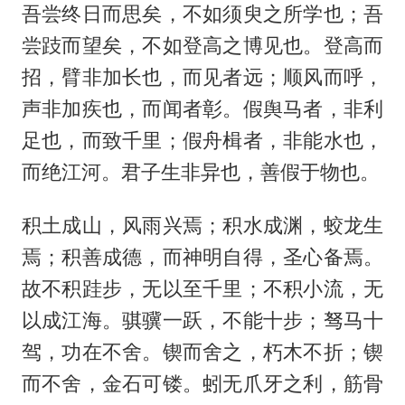
吾尝终日而思矣，不如须臾之所学也；吾
尝跂而望矣，不如登高之博见也。登高而
招，臂非加长也，而见者远；顺风而呼，
声非加疾也，而闻者彰。假舆马者，非利
足也，而致千里；假舟楫者，非能水也，
而绝江河。君子生非异也，善假于物也。
积土成山，风雨兴焉；积水成渊，蛟龙生
焉；积善成德，而神明自得，圣心备焉。
故不积跬步，无以至千里；不积小流，无
以成江海。骐骥一跃，不能十步；驽马十
驾，功在不舍。锲而舍之，朽木不折；锲
而不舍，金石可镂。蚓无爪牙之利，筋骨