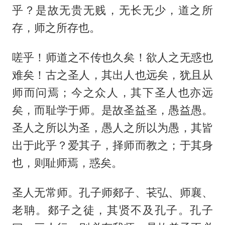
乎？是故无贵无贱，无长无少，道之所
存，师之所存也。
嗟乎！师道之不传也久矣！欲人之无惑也
难矣！古之圣人，其出人也远矣，犹且从
师而问焉；今之众人，其下圣人也亦远
矣，而耻学于师。是故圣益圣，愚益愚。
圣人之所以为圣，愚人之所以为愚，其皆
出于此乎？爱其子，择师而教之；于其身
也，则耻师焉，惑矣。
圣人无常师。孔子师郯子、苌弘、师襄、
老聃。郯子之徒，其贤不及孔子。孔子