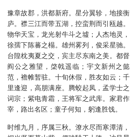
豫章故郡，洪都新府。星分翼轸，地接衡
庐。襟三江而带五湖，控蛮荆而引瓯越。
物华天宝，龙光射牛斗之墟；人杰地灵，
徐孺下陈蕃之榻。雄州雾列，俊采星驰。
台隍枕夷夏之交，宾主尽东南之美。都督
阎公之雅望，棨戟遥临；宇文新州之懿
范，襜帷暂驻。十旬休假，胜友如云；千
里逢迎，高朋满座。腾蛟起凤，孟学士之
词宗；紫电青霜，王将军之武库。家君作
宰，路出名区；童子何知，躬逢胜饯。
时维九月，序属三秋。潦水尽而寒潭清，