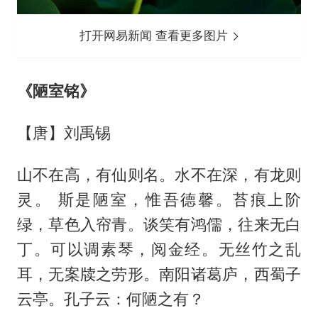
打开网易新闻 查看更多图片
《陋室铭》
【唐】刘禹锡
山不在高，有仙则名。水不在深，有龙则
灵。 斯是陋室，惟吾德馨。苔痕上阶
绿，草色入帘青。谈笑有鸿儒，往来无白
丁。可以调素琴，阅金经。无丝竹之乱
耳，无案牍之劳形。南阳诸葛庐，西蜀子
云亭。孔子云：何陋之有？