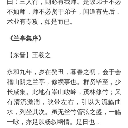
曰：三人行，则必有我师。是故弟子不必
不如师，师不必贤于弟子，闻道有先后，
术业有专攻，如是而已。
《兰亭集序》
【东晋】王羲之
永和九年，岁在癸丑，暮春之初，会于会
稽山阴之兰亭，修禊事也。群贤毕至，少
长咸集。此地有崇山峻岭，茂林修竹；又
有清流激湍，映带左右，引以为流觞曲
水，列坐其次。虽无丝竹管弦之盛，一觞
一咏，亦足以畅叙幽情。是日也，