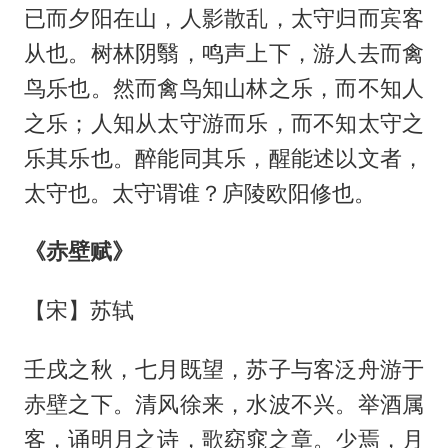
已而夕阳在山，人影散乱，太守归而宾客
从也。树林阴翳，鸣声上下，游人去而禽
鸟乐也。然而禽鸟知山林之乐，而不知人
之乐；人知从太守游而乐，而不知太守之
乐其乐也。醉能同其乐，醒能述以文者，
太守也。太守谓谁？庐陵欧阳修也。
《赤壁赋》
【宋】苏轼
壬戌之秋，七月既望，苏子与客泛舟游于
赤壁之下。清风徐来，水波不兴。举酒属
客，诵明月之诗，歌窈窕之章。少焉，月