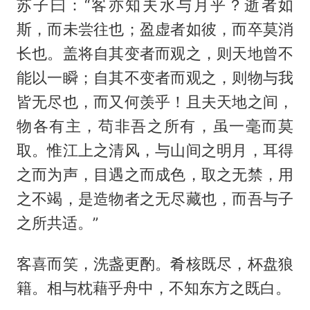
苏子曰：“客亦知夫水与月乎？逝者如
斯，而未尝往也；盈虚者如彼，而卒莫消
长也。盖将自其变者而观之，则天地曾不
能以一瞬；自其不变者而观之，则物与我
皆无尽也，而又何羡乎！且夫天地之间，
物各有主，苟非吾之所有，虽一毫而莫
取。惟江上之清风，与山间之明月，耳得
之而为声，目遇之而成色，取之无禁，用
之不竭，是造物者之无尽藏也，而吾与子
之所共适。”
客喜而笑，洗盏更酌。肴核既尽，杯盘狼
籍。相与枕藉乎舟中，不知东方之既白。