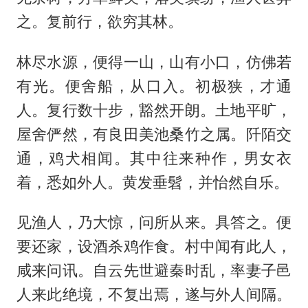
之。复前行，欲穷其林。
林尽水源，便得一山，山有小口，仿佛若
有光。便舍船，从口入。初极狭，才通
人。复行数十步，豁然开朗。土地平旷，
屋舍俨然，有良田美池桑竹之属。阡陌交
通，鸡犬相闻。其中往来种作，男女衣
着，悉如外人。黄发垂髫，并怡然自乐。
见渔人，乃大惊，问所从来。具答之。便
要还家，设酒杀鸡作食。村中闻有此人，
咸来问讯。自云先世避秦时乱，率妻子邑
人来此绝境，不复出焉，遂与外人间隔。