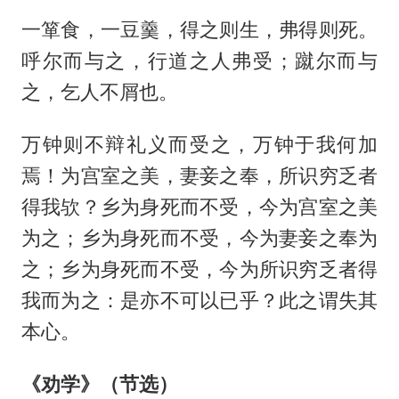
一箪食，一豆羹，得之则生，弗得则死。
呼尔而与之，行道之人弗受；蹴尔而与
之，乞人不屑也。
万钟则不辩礼义而受之，万钟于我何加
焉！为宫室之美，妻妾之奉，所识穷乏者
得我欤？乡为身死而不受，今为宫室之美
为之；乡为身死而不受，今为妻妾之奉为
之；乡为身死而不受，今为所识穷乏者得
我而为之：是亦不可以已乎？此之谓失其
本心。
《劝学》（节选）