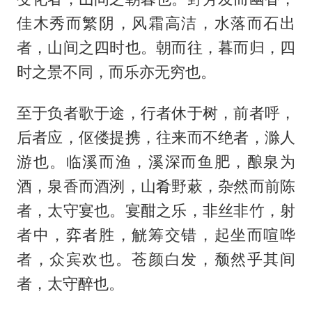
佳木秀而繁阴，风霜高洁，水落而石出
者，山间之四时也。朝而往，暮而归，四
时之景不同，而乐亦无穷也。
至于负者歌于途，行者休于树，前者呼，
后者应，伛偻提携，往来而不绝者，滁人
游也。临溪而渔，溪深而鱼肥，酿泉为
酒，泉香而酒洌，山肴野蔌，杂然而前陈
者，太守宴也。宴酣之乐，非丝非竹，射
者中，弈者胜，觥筹交错，起坐而喧哗
者，众宾欢也。苍颜白发，颓然乎其间
者，太守醉也。