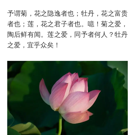
予谓菊，花之隐逸者也；牡丹，花之富贵
者也；莲，花之君子者也。噫！菊之爱，
陶后鲜有闻。莲之爱，同予者何人？牡丹
之爱，宜乎众矣！