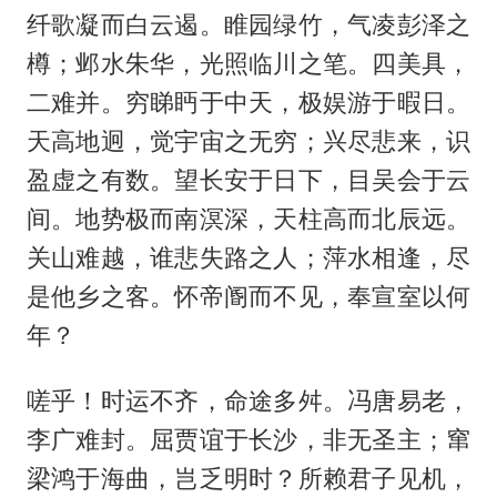
纤歌凝而白云遏。睢园绿竹，气凌彭泽之
樽；邺水朱华，光照临川之笔。四美具，
二难并。穷睇眄于中天，极娱游于暇日。
天高地迥，觉宇宙之无穷；兴尽悲来，识
盈虚之有数。望长安于日下，目吴会于云
间。地势极而南溟深，天柱高而北辰远。
关山难越，谁悲失路之人；萍水相逢，尽
是他乡之客。怀帝阍而不见，奉宣室以何
年？
嗟乎！时运不齐，命途多舛。冯唐易老，
李广难封。屈贾谊于长沙，非无圣主；窜
梁鸿于海曲，岂乏明时？所赖君子见机，