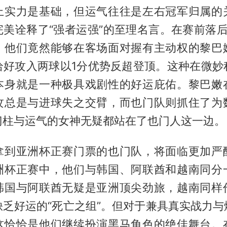
上实力是基础，但运气往往是左右冠军归属的
完美诠释了“强者运强”的至理名言。在赛前落后
，他们竟然能够在客场面对握有主动权的黎巴
恰好攻入两球以1分优势反超登顶。这种在微妙
本身就是一种极具戏剧性的好运庇佑。黎巴嫩
攻总是与进球失之交臂，而也门队则抓住了为
门柱与运气的女神无疑都站在了也门人这一边。
拿到亚洲杯正赛门票的也门队，将面临更加严
洲杯正赛中，他们与韩国、阿联酋和越南同分
韩国与阿联酋无疑是亚洲顶尖劲旅，越南同样
缺乏好运的“死亡之组”。但对于兼具真实战力与
这恰恰是他们继续扮演黑马角色的绝佳舞台。