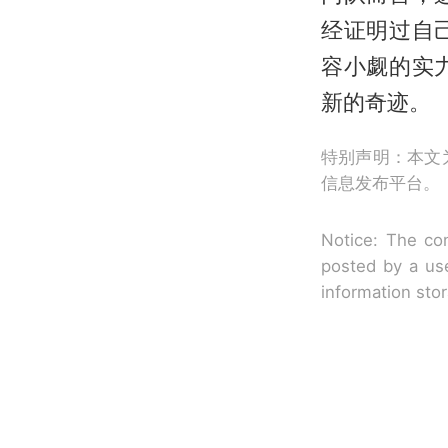
经证明过自
容小觑的实
新的奇迹。
特别声明：本文
信息发布平台。
Notice: The con
posted by a use
information sto