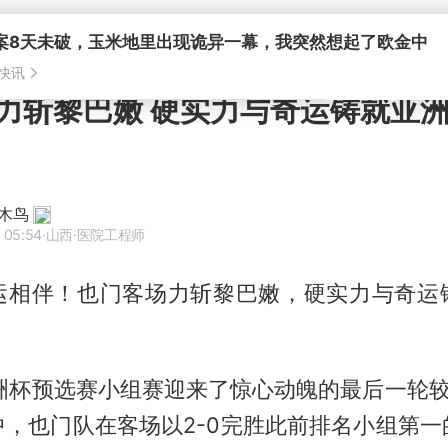
案8天未破，玉米地里出现诡异一幕，我突然想起了欧金中
快讯
力斩黎巴嫩 硬实力与奇运铸就亚
木鸟
 05:54
·山西
·医院工程师
运相伴！也门客场力斩黎巴嫩，硬实力与奇运
亚洲杯预选赛小组赛迎来了惊心动魄的最后一轮较
中，也门队在客场以2-0完胜此前排名小组第一