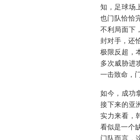
知，足球场
也门队恰恰
不利局面下
封对手，还
极限反超，
多次威胁进
一击致命，
如今，成功
接下来的亚
实力来看，
看似是一个
门队而言，