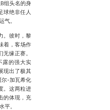
B组头名的身
足球绝非任人
运气。
力。彼时，黎
味着，客场作
们无缘正赛。
不露的强大实
展现出了极其
尔-加瓦希化
度。这两粒进
击的体现，充
水平。