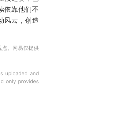
续依靠他们不
动风云，创造
观点。网易仅提供
 is uploaded and
nd only provides
改写了人生