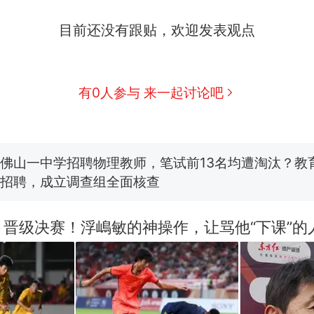
搬家报价570元，搬到楼下交5060元才肯搬上楼
新
目前还没有跟贴，欢迎发表观点
了……
费大厨“全国小炒肉大王”称号，仅凭视频评出？中国
有0人参与 来一起讨论吧
台风"白海豚"中心附近最大风力已达15级 最新研判
佛山一中学招聘物理教师，笔试前13名均遭淘汰？教
招聘，成立调查组全面核查
笔试第一被第二名传话劝弃考 官方通报
那个在床头放菜刀的女孩，因老师一句“跟我回家”
热
晋级决赛！浮嶋敏的神操作，让骂他“下课”的