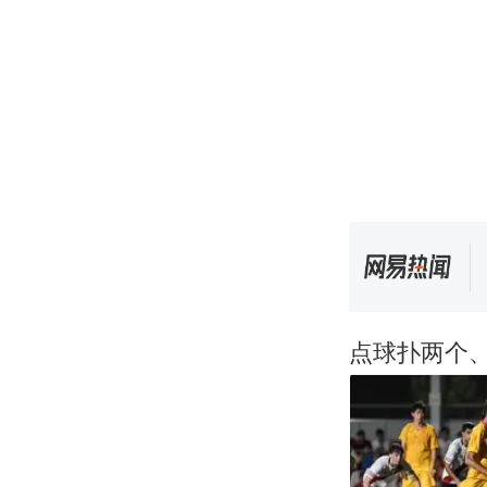
点球扑两个、