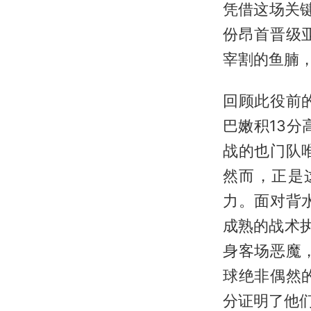
凭借这场关
份昂首晋级
宰割的鱼腩
回顾此役前
巴嫩积13
战的也门队
然而，正是
力。面对背
成熟的战术
身客场恶魔
球绝非偶然
分证明了他