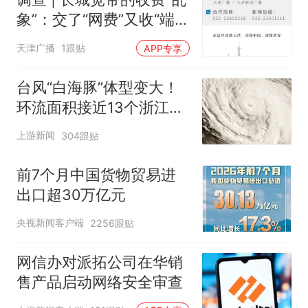
象”：交了“网费”又收“端口
费”，退费没着落，使用期
天津广播
1跟贴
APP专享
可延长到2037年
台风“白海豚”体型变大！
环流面积接近13个浙江那
么大
上游新闻
304跟贴
前7个月中国货物贸易进
出口超30万亿元
央视新闻客户端
2256跟贴
网信办对派拓公司在华销
售产品启动网络安全审查