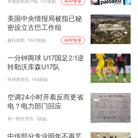
央视新闻客户端
121跟贴
APP专享
美国中央情报局被指已秘
密设立古巴工作组
极目新闻
1041跟贴
APP专享
一分钟两球 U17国足2:1逆
转勒沃库森U17队
环球网资讯
144跟贴
空调24小时开着反而更省
电？电力部门回应
第一财经资讯
1跟贴
中传部分专业明年不再艺