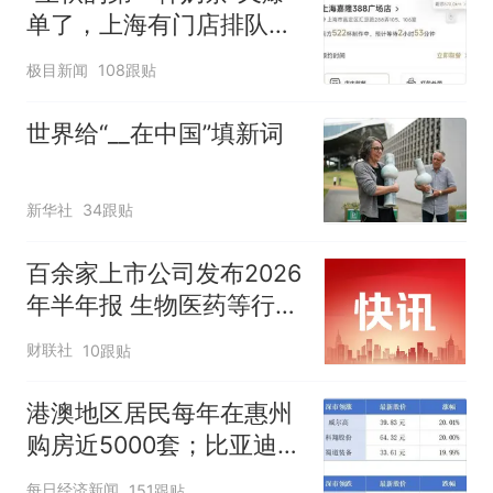
单了，上海有门店排队超
500杯，店员：今天奶茶
极目新闻
108跟贴
店都很忙，要等2个多小
时
世界给“__在中国”填新词
新华社
34跟贴
百余家上市公司发布2026
年半年报 生物医药等行业
现亮点
财联社
10跟贴
港澳地区居民每年在惠州
购房近5000套；比亚迪销
量跻身全球车企第六丨大
每日经济新闻
151跟贴