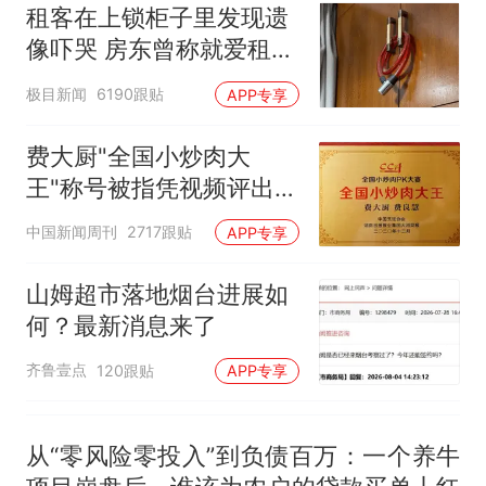
租客在上锁柜子里发现遗
像吓哭 房东曾称就爱租给
男生
极目新闻
6190跟贴
APP专享
费大厨"全国小炒肉大
王"称号被指凭视频评出
官方回应
中国新闻周刊
2717跟贴
APP专享
山姆超市落地烟台进展如
何？最新消息来了
齐鲁壹点
120跟贴
APP专享
从“零风险零投入”到负债百万：一个养牛