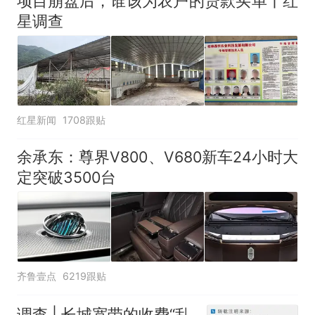
项目崩盘后，谁该为农户的贷款买单丨红
星调查
红星新闻
1708跟贴
余承东：尊界V800、V680新车24小时大
定突破3500台
齐鲁壹点
6219跟贴
调查 | 长城宽带的收费“乱