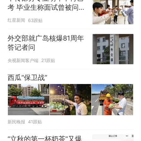
考 毕业生称面试曾被问
“如何策划晚会” 专家：遏
红星新闻
63跟贴
制“艺考捷径化”
外交部就广岛核爆81周年
答记者问
央视新闻客户端
21跟贴
西瓜“保卫战”
新民晚报
41跟贴
“立秋的第一杯奶茶”又爆