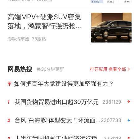
湾区财经早参
高端MPV+硬派SUV密集
落地，鸿蒙智行强势抢占
自主高端市场制高点
澎湃汽车圈
75跟贴
网易热搜
每30分钟更新
打开应用 查看全部
如何把百年大党建设得更加坚强有力？
我国货物贸易进出口超30万亿元
2381129
1
台风“白海豚”体型变大！环流面积接近13个浙江那么大
2367733
2
上半年我国机械工业经济运行稳中有进
2251118
3