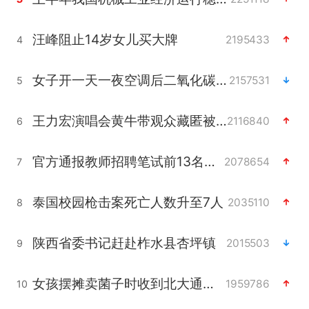
汪峰阻止14岁女儿买大牌
2195433
4
女子开一天一夜空调后二氧化碳中毒
2157531
5
王力宏演唱会黄牛带观众藏匿被查获
2116840
6
官方通报教师招聘笔试前13名被淘汰
2078654
7
泰国校园枪击案死亡人数升至7人
2035110
8
陕西省委书记赶赴柞水县杏坪镇
2015503
9
女孩摆摊卖菌子时收到北大通知书
1959786
10